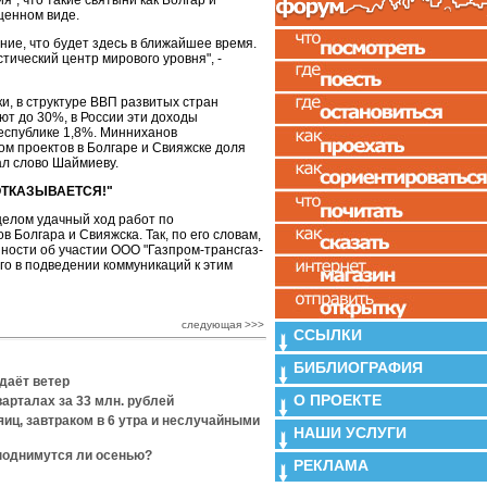
я", что такие святыни как Болгар и
щенном виде.
ние, что будет здесь в ближайшее время.
тический центр мирового уровня", -
и, в структуре ВВП развитых стран
ют до 30%, в России эти доходы
республике 1,8%. Минниханов
ком проектов в Болгаре и Свияжске доля
ал слово Шаймиеву.
 ОТКАЗЫВАЕТСЯ!"
целом удачный ход работ по
 Болгара и Свияжска. Так, по его словам,
нности об участии ООО "Газпром-трансгаз-
рго в подведении коммуникаций к этим
следующая >>>
ССЫЛКИ
БИБЛИОГРАФИЯ
даёт ветер
О ПРОЕКТЕ
арталах за 33 млн. рублей
яиц, завтраком в 6 утра и неслучайными
НАШИ УСЛУГИ
поднимутся ли осенью?
РЕКЛАМА