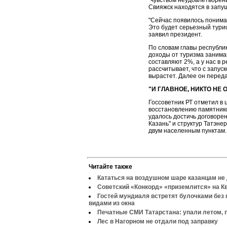
"чувством неудовлетворени
Свияжск находятся в запу
"Сейчас появилось понима
Это будет серьезный турис
заявил президент.
По словам главы республик
доходы от туризма занима
составляют 2%, а у нас в 
рассчитывает, что с запус
вырастет. Далее он перед
"И ГЛАВНОЕ, НИКТО НЕ
Госсоветник РТ отметил в 
восстановлению памятников
удалось достичь договоре
Казань" и структур Татэне
двум населенным пунктам.
Читайте также
Кататься на воздушном шаре казанцам не 
Советский «Конкорд» «приземлится» на Кв
Гостей мундиаля встретят булочками без 
видами из окна
Печатные СМИ Татарстана: упали летом, 
Лес в Нагорном не отдали под заправку