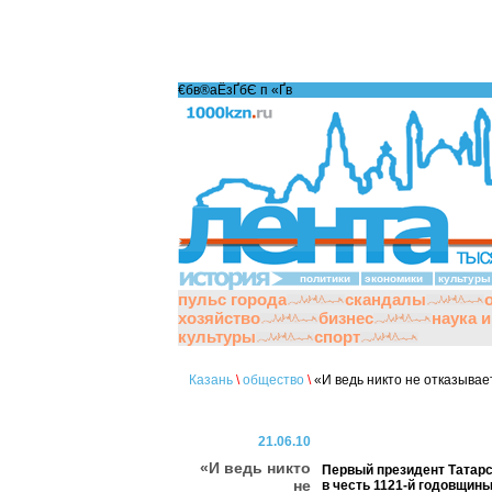
€бв®аЁзҐбЄ п «Ґ­в
политики
экономики
культуры
пульс города
скандалы
хозяйство
бизнес
наука 
культуры
спорт
Казань
\
общество
\
«И ведь никто не отказывае
21.06.10
«И ведь никто
Первый президент Татар
не
в честь 1121-й годовщин