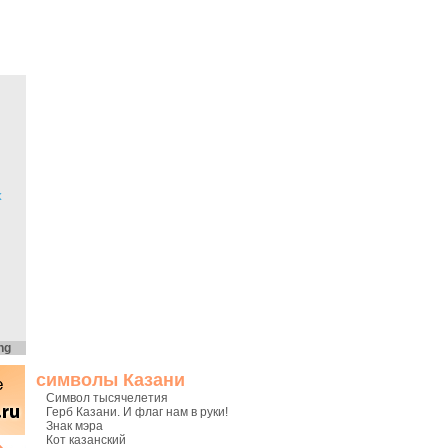
х
ng
символы Казани
Символ тысячелетия
Герб Казани. И флаг нам в руки!
Знак мэра
Кот казанский