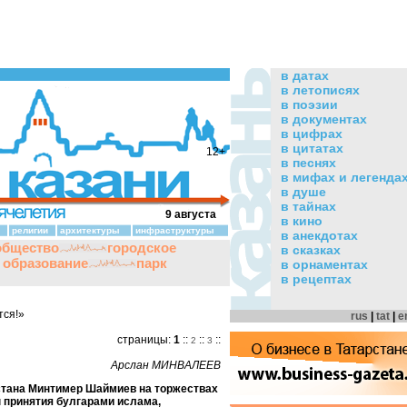
в датах
в летописях
в поэзии
в документах
в цифрах
в цитатах
12+
в песнях
в мифах и легенда
в душе
в тайнах
9 августа
в кино
религии
архитектуры
инфраструктуры
в анекдотах
общество
городское
в сказках
и образование
парк
в орнаментах
в рецептах
тся!»
rus
|
tat
|
e
страницы:
1
::
::
::
2
3
Арслан МИНВАЛЕЕВ
стана Минтимер Шаймиев на торжествах
ы принятия булгарами ислама,