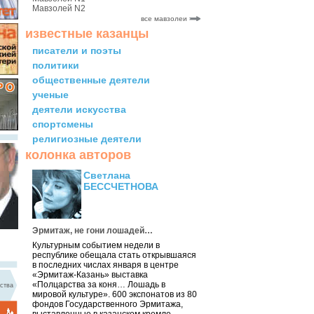
Мавзолей N2
все мавзолеи
известные казанцы
писатели и поэты
политики
общественные деятели
ученые
деятели искусства
спортсмены
религиозные деятели
колонка авторов
Светлана
БЕССЧЕТНОВА
Эрмитаж, не гони лошадей…
Культурным событием недели в
республике обещала стать открывшаяся
в последних числах января в центре
«Эрмитаж-Казань» выставка
«Полцарства за коня… Лошадь в
ства
мировой культуре». 600 экспонатов из 80
фондов Государственного Эрмитажа,