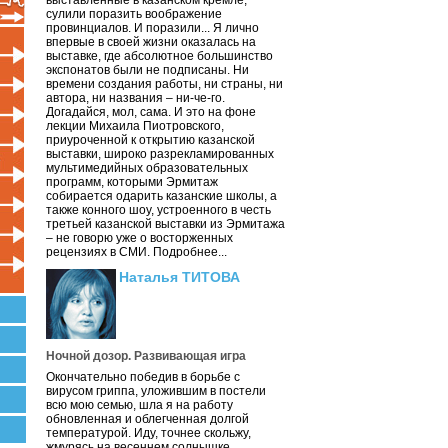
выставленные в казанском кремле,
сулили поразить воображение
провинциалов. И поразили... Я лично
впервые в своей жизни оказалась на
выставке, где абсолютное большинство
экспонатов были не подписаны. Ни
времени создания работы, ни страны, ни
автора, ни названия – ни-че-го.
Догадайся, мол, сама. И это на фоне
лекции Михаила Пиотровского,
приуроченной к открытию казанской
выставки, широко разрекламированных
мультимедийных образовательных
программ, которыми Эрмитаж
собирается одарить казанские школы, а
также конного шоу, устроенного в честь
третьей казанской выставки из Эрмитажа
– не говорю уже о восторженных
рецензиях в СМИ. Подробнее...
Наталья ТИТОВА
Ночной дозор. Развивающая игра
Окончательно победив в борьбе с
вирусом гриппа, уложившим в постели
всю мою семью, шла я на работу
обновленная и облегченная долгой
температурой. Иду, точнее скольжу,
жмурясь на весеннем солнышке.