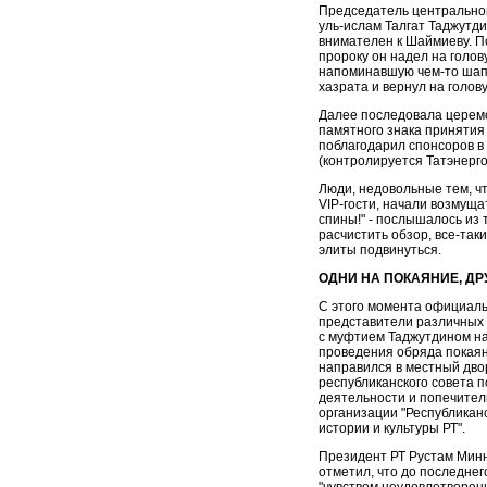
Председатель центральног
уль-ислам Талгат Таджутди
внимателен к Шаймиеву. П
пророку он надел на голов
напоминавшую чем-то шап
хазрата и вернул на голов
Далее последовала церемо
памятного знака принятия
поблагодарил спонсоров в
(контролируется Татэнерг
Люди, недовольные тем, ч
VIP-гости, начали возмуща
спины!" - послышалось из
расчистить обзор, все-та
элиты подвинуться.
ОДНИ НА ПОКАЯНИЕ, ДР
С этого момента официаль
представители различных 
с муфтием Таджутдином на
проведения обряда покаян
направился в местный дво
республиканского совета 
деятельности и попечител
организации "Республикан
истории и культуры РТ".
Президент РТ Рустам Минн
отметил, что до последнег