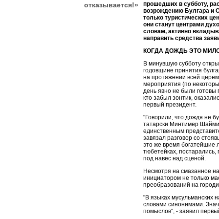
прошедших в субботу, рас
отказывается!»
возрождению Булгара и 
только туристических цен
они станут центрами духо
словам, активно вкладыва
направить средства заяв
КОГДА ДОЖДЬ ЭТО МИЛ
В минувшую субботу откры
годовщине принятия булга
на протяжении всей церем
мероприятия (по некоторым
день явно не были готовы 
кто забыл зонтик, оказали
первый президент.
"Говорили, что дождя не бу
татарски Минтимер Шаймие
единственным представите
завязал разговор со стоя
это же время богатейшие 
тюбетейках, постарались,
под навес над сценой.
Несмотря на смазанное н
инициатором не только м
преобразований на городи
"В языках мусульманских 
словами синонимами. Значи
помыслов", - заявил первы