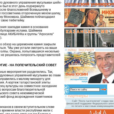
о духовного управления мусульман шейх-
н был в этот день подчеркнуто
осле благословений Всевышнему и
у госсоветника отороченную мехом шапку,
ку Мономаха. Шаймиев поблагодарил
у свою тюбетейку.
ния закладки камня в основание
 булгарами ислама. Шаймиев
 лице АКИБАНКа и группы "Агросила"
о).
то обзор на церемонию камня закрыли
ться. "Мы уже устали смотреть на ваши
 толпы. Охрана, попытавшаяся несколько
ки не решилась попросить представителей
УГИЕ - НА ПОПЕЧИТЕЛЬСКИЙ СОВЕТ
ные мероприятия разделились. Так,
духовных управлений мусульман во главе
правились к малому минарету для
ия. А кортеж татарстанской элиты
рец культуры на совместное заседание
по вопросам благотворительной
ьского совета некоммерческой
ский фонд возрождения памятников
Сайт "Лента тысячелетия" создан при
финансовой поддержке Федерального агент
по печати и массовым коммуникациям
иханов в своем вступительном слове
о времени власти республики жили с