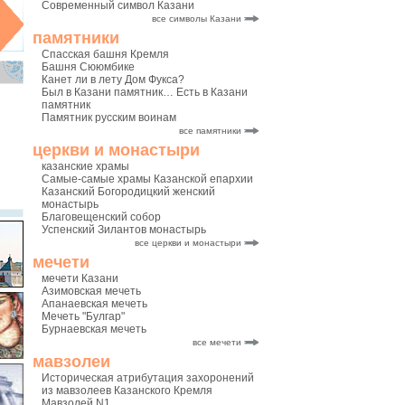
Современный символ Казани
все символы Казани
памятники
Спасская башня Кремля
Башня Сююмбике
Канет ли в лету Дом Фукса?
Был в Казани памятник… Есть в Казани
памятник
Памятник русским воинам
все памятники
церкви и монастыри
казанские храмы
Самые-самые храмы Казанской епархии
Казанский Богородицкий женский
монастырь
Благовещенский собор
Успенский Зилантов монастырь
все церкви и монастыри
мечети
мечети Казани
Азимовская мечеть
Апанаевская мечеть
Мечеть "Булгар"
Бурнаевская мечеть
все мечети
мавзолеи
Историческая атрибутация захоронений
из мавзолеев Казанского Кремля
Мавзолей N1