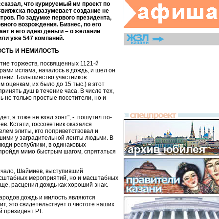
сказал, что курируемый им проект по
Свияжска подразумевает создание не
тров. По задумке первого президента,
вного возрождения. Бизнес, по его
ет в его идею деньги – о желании
или уже 547 компаний.
ОСТЬ И НЕМИЛОСТЬ
тие торжеств, посвященных 1121-й
рами ислама, началось в дождь, и шел он
онии. Большинство участников
 оценкам, их было до 15 тыс.) в этот
принять душ в течение часа. В числе тех,
сь не только простые посетители, но и
дет, я тоже не взял зонт", - пошутил по-
в. Кстати, госсоветник оказался
лем элиты, кто поприветствовал и
вшими у заградительной ленты людьми. В
люди республики, в одинаковых
 пройдя мимо быстрым шагом, спрятаться
ачало, Шаймиев, выступивший
асштабных мероприятий, но и масштабных
ще, расценил дождь как хороший знак.
народов дождь и милость являются
т, это свидетельствует о чистоте наших
й президент РТ.