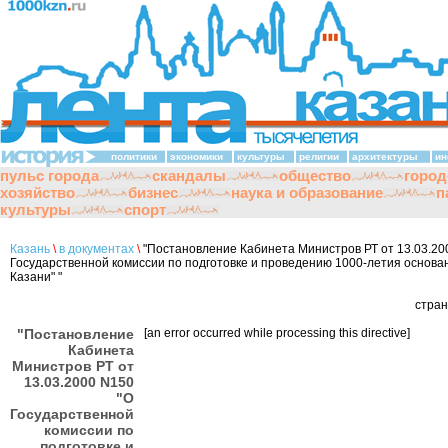
политики
экономики
культуры
религии
архитектуры
ин
пульс города
скандалы
общество
город
хозяйство
бизнес
наука и образование
п
культуры
спорт
Казань
\
в документах
\
"Постановление Кабинета Министров РТ от 13.03.20
Государственной комиссии по подготовке и проведению 1000-летия основа
Казани" "
стра
"Постановление
[an error occurred while processing this directive]
Кабинета
Министров РТ от
13.03.2000 N150
"О
Государственной
комиссии по
подготовке и