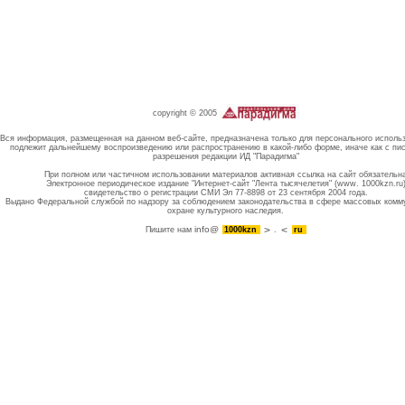
copyright © 2005
Вся информация, размещенная на данном веб-сайте, предназначена только для персонального исполь
подлежит дальнейшему воспроизведению или распространению в какой-либо форме, иначе как с пи
разрешения редакции ИД "Парадигма"
При полном или частичном использовании материалов активная ссылка на сайт обязательн
Электронное периодическое издание "Интернет-сайт "Лента тысячелетия" (www. 1000kzn.ru
свидетельство о регистрации СМИ Эл 77-8898 от 23 сентября 2004 года.
Выдано Федеральной службой по надзору за соблюдением законодательства в сфере массовых комм
охране культурного наследия.
info@
Пишите нам
1000kzn
.
ru