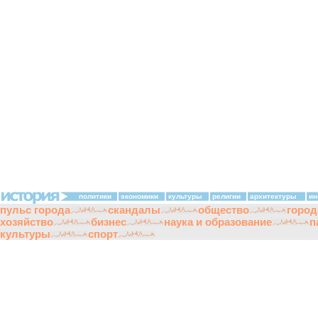
политики
экономики
культуры
религии
архитектуры
ин
пульс города
скандалы
общество
город
хозяйство
бизнес
наука и образование
п
культуры
спорт