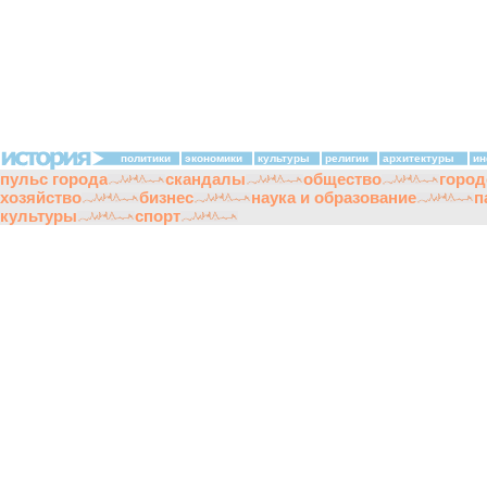
политики
экономики
культуры
религии
архитектуры
ин
пульс города
скандалы
общество
город
хозяйство
бизнес
наука и образование
п
культуры
спорт