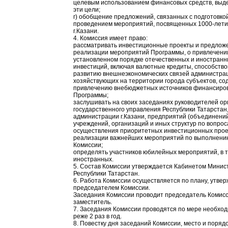
целевым использованием финансовых средств, выд
эти цели;
г) обобщение предложений, связанных с подготовко
проведением мероприятий, посвященных 1000-лет
г.Казани.
4. Комиссия имеет право:
рассматривать инвестиционные проекты и предлож
реализации мероприятий Программы, о привлечени
установленном порядке отечественных и иностран
инвестиций, включая валютные кредиты, способство
развитию внешнеэкономических связей администрац
хозяйствующих на территории города субъектов, со
привлечению внебюджетных источников финансиро
Программы;
заслушивать на своих заседаниях руководителей ор
государственного управления Республики Татарстан
администрации г.Казани, предприятий (объединений
учреждений, организаций и иных структур по вопро
осуществления приоритетных инвестиционных прое
реализации важнейших мероприятий по выполнен
Комиссии;
определять участников юбилейных мероприятий, в 
иностранных.
5. Состав Комиссии утверждается Кабинетом Минис
Республики Татарстан.
6. Работа Комиссии осуществляется по плану, утве
председателем Комиссии.
Заседания Комиссии проводит председатель Комисс
заместитель.
7. Заседания Комиссии проводятся по мере необход
реже 2 раз в год.
8. Повестку дня заседаний Комиссии, место и порядо