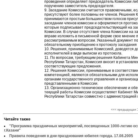
проведения определяет председатель Комиссии либ
поручению заместитель председателя.
9. Заседание Комиссии считается правомочными, ес
присутствуют более половины ее членов. Решения 
принимаются простым большинством голосов прису
заседании членов комиссии и оформляются протоко
которые подписывает председательствующий на за
Комиссии. В случае отсутствия члена Комиссии на з
вправе изложить в письменной форме свое мнение 
рассматриваемым вопросам. Указанный документ п
обязательному приобщению к протоколу заседания 
10. Решения, принимаемые Комиссией, доводятся д
исполнителей в виде выписки из протокола.
11. По вопросам, требующим решения Кабинета Ми
Республики Татарстан, Комиссия вносит в установл
соответствующие предложения.
12. Решения Комиссии, принимаемые в соответствии
компетенцией, являются обязательными для испол
органами государственного управления и организац
представленными в Комиссии.
13. Организационно-техническое обеспечение и об
текущей работы Комиссии осуществляет Кабинет М
Республики Татарстан совместно с администрацией г
:
<<< предыдущая
Читайте также
"Программа праздничных мероприятий, посвященных 1000-летию ос
г.Казани"
Правила поведения в дни празднования юбилея города. 17.08.2005