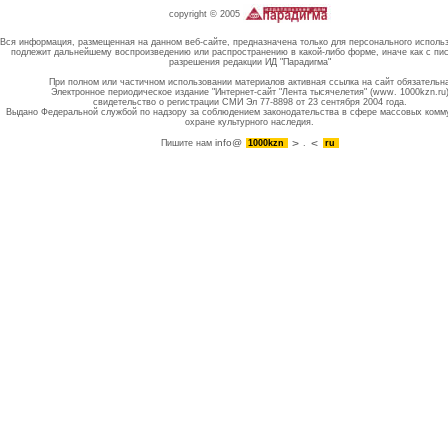
copyright © 2005
Вся информация, размещенная на данном веб-сайте, предназначена только для персонального исполь
подлежит дальнейшему воспроизведению или распространению в какой-либо форме, иначе как с пи
разрешения редакции ИД "Парадигма"
При полном или частичном использовании материалов активная ссылка на сайт обязательн
Электронное периодическое издание "Интернет-сайт "Лента тысячелетия" (www. 1000kzn.ru
свидетельство о регистрации СМИ Эл 77-8898 от 23 сентября 2004 года.
Выдано Федеральной службой по надзору за соблюдением законодательства в сфере массовых комм
охране культурного наследия.
info@
Пишите нам
1000kzn
.
ru