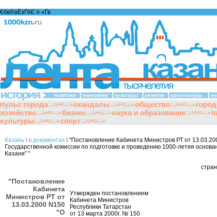
€бв®аЁзҐбЄ п «Ґ­в
политики
экономики
культуры
религии
архитектуры
ин
пульс города
скандалы
общество
город
хозяйство
бизнес
наука и образование
п
культуры
спорт
Казань
\
в документах
\
"Постановление Кабинета Министров РТ от 13.03.20
Государственной комиссии по подготовке и проведению 1000-летия основа
Казани" "
стра
"Постановление
Кабинета
Утвержден постановлением
Министров РТ от
Кабинета Министров
13.03.2000 N150
Республики Татарстан
"О
от 13 марта 2000г. № 150