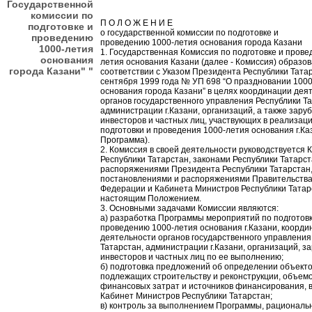
Государственной
комиссии по
П О Л О Ж Е Н И Е
подготовке и
о государственной комиссии по подготовке и
проведению
проведению 1000-летия основания города Казани
1000-летия
1. Государственная Комиссия по подготовке и прове
основания
летия основания Казани (далее - Комиссия) образов
города Казани" "
соответствии с Указом Президента Республики Татар
сентября 1999 года № УП 698 “О праздновании 100
основания города Казани” в целях координации дея
органов государственного управления Республики Та
администрации г.Казани, организаций, а также зару
инвесторов и частных лиц, участвующих в реализа
подготовки и проведения 1000-летия основания г.Ка
Программа).
2. Комиссия в своей деятельности руководствуется 
Республики Татарстан, законами Республики Татарст
распоряжениями Президента Республики Татарстан
постановлениями и распоряжениями Правительства
Федерации и Кабинета Министров Республики Татарс
настоящим Положением.
3. Основными задачами Комиссии являются:
а) разработка Программы мероприятий по подготовк
проведению 1000-летия основания г.Казани, коорди
деятельности органов государственного управления
Татарстан, администрации г.Казани, организаций, 
инвесторов и частных лиц по ее выполнению;
б) подготовка предложений об определении объекто
подлежащих строительству и реконструкции, объем
финансовых затрат и источников финансирования, в
Кабинет Министров Республики Татарстан;
в) контроль за выполнением Программы, рациональ