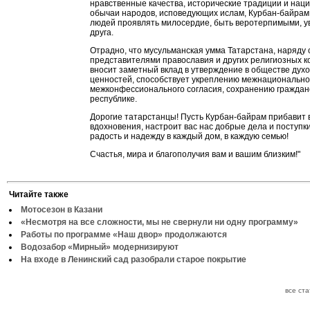
нравственные качества, исторические традиции и нац
обычаи народов, исповедующих ислам, Курбан-байрам
людей проявлять милосердие, быть веротерпимыми, у
друга.
Отрадно, что мусульманская умма Татарстана, наряду 
представителями православия и других религиозных к
вносит заметный вклад в утверждение в обществе дух
ценностей, способствует укреплению межнационально
межконфессионального согласия, сохранению гражданс
республике.
Дорогие татарстанцы! Пусть Курбан-байрам прибавит 
вдохновения, настроит вас нас добрые дела и поступки
радость и надежду в каждый дом, в каждую семью!
Счастья, мира и благополучия вам и вашим близким!"
Читайте также
Мотосезон в Казани
«Несмотря на все сложности, мы не свернули ни одну программу»
Работы по программе «Наш двор» продолжаются
Водозабор «Мирный» модернизируют
На входе в Ленинский сад разобрали старое покрытие
все ст