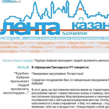
политики
экономики
культуры
религии
архитектуры
ин
пульс города
скандалы
общество
город
хозяйство
бизнес
наука и образование
п
культуры
спорт
Казань
\
пульс города
\
"Курбан-байрам призывает людей проявлять милосер
09.01.06
В обращении Президента РТ говорится:
"Курбан-
"Уважаемые мусульмане Татарстана!
байрам
Сердечно поздравляю Вас со священным праздником 
призывает
байрам!
людей
проявлять
В этот день на протяжении многих веков на территори
милосердие..."
республики звучат торжественные азаны и намазы, в
наступлении праздника Жертвоприношения и окончан
паломничества к святым мусульманским местам. Особ
наполняются слова-откровения: «Тем, что имеешь - по
ближним, тебе же и воздастся». Олицетворяя собой ду