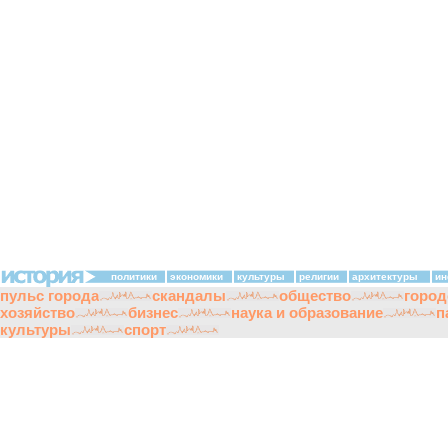
политики
экономики
культуры
религии
архитектуры
ин
пульс города
скандалы
общество
город
хозяйство
бизнес
наука и образование
п
культуры
спорт