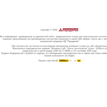
copyright © 2005
Вся информация, размещенная на данном веб-сайте, предназначена только для персонального исполь
подлежит дальнейшему воспроизведению или распространению в какой-либо форме, иначе как с пи
разрешения редакции ИД "Парадигма"
При полном или частичном использовании материалов активная ссылка на сайт обязательн
Электронное периодическое издание "Интернет-сайт "Лента тысячелетия" (www. 1000kzn.ru
свидетельство о регистрации СМИ Эл 77-8898 от 23 сентября 2004 года.
Выдано Федеральной службой по надзору за соблюдением законодательства в сфере массовых комм
охране культурного наследия.
info@
Пишите нам
1000kzn
.
ru