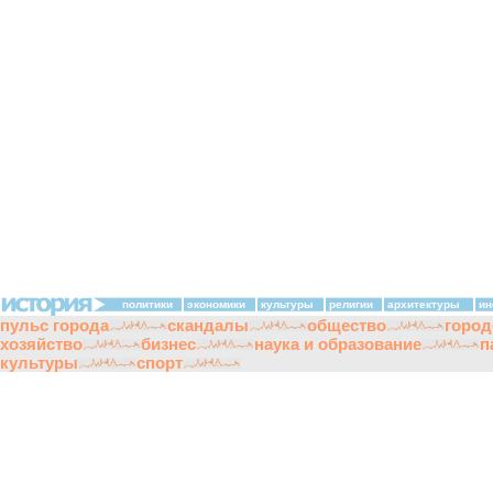
политики
экономики
культуры
религии
архитектуры
ин
пульс города
скандалы
общество
город
хозяйство
бизнес
наука и образование
п
культуры
спорт