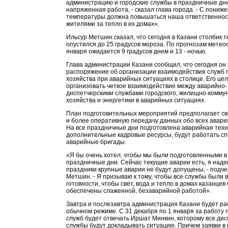
администрацию и городские службы в праздничные дн
напряженная работа, - сказал глава города. - С пониж
температуры должна повышаться наша ответственнос
жителями за тепло в их домах».
Ильсур Метшин сказал, что сегодня в Казани столбик 
опустился до 25 градусов мороза. По прогнозам метео
января ожидается 9 градусов днем и 13 - ночью.
Глава администрации Казани сообщил, что сегодня он
распоряжение об организации взаимодействия служб г
хозяйства при аварийных ситуациях в столице. Его цел
организовать четкое взаимодействие между аварийно-
диспетчерскими службами городского, жилищно-комму
хозяйства и энергетики в аварийных ситуациях.
План подготовительных мероприятий предполагает с
и более оперативную передачу данных обо всех авария
На все праздничные дни подготовлена аварийная техн
дополнительные кадровые ресурсы, будут работать с
аварийные бригады.
«Я бы очень хотел, чтобы мы были подготовленными в
праздничные дни. Сейчас текущие аварии есть, я надею
праздники крупные аварии не будут допущены, - подч
Метшин. - Я призываю к тому, чтобы все службы были 
готовности, чтобы свет, вода и тепло в домах казанцев
обеспечены слаженной, безаварийной работой».
Завтра и послезавтра администрация Казани будет ра
обычном режиме. С 31 декабря по 1 января за работу 
служб будет отвечать Иршат Минкин, которому все ди
службы будут докладывать ситуацию. Причем заявки в