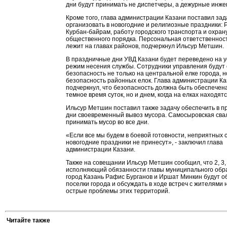
дни будут принимать не диспетчеры, а дежурные инже
Кроме того, глава администрации Казани поставил зад
организовать в новогодние и религиозные праздники: 
Курбан-байрам, работу городского транспорта и охран
общественного порядка. Персональная ответственност
лежит на главах районов, подчеркнул Ильсур Метшин.
В праздничные дни УВД Казани будет переведено на 
режим несения службы. Сотрудники управления будут 
безопасность не только на центральной елке города, н
безопасность районных елок. Глава администрации К
подчеркнул, что безопасность должна быть обеспечена
темное время суток, но и днем, когда на елках находятс
Ильсур Метшин поставил также задачу обеспечить в 
дни своевременный вывоз мусора. Самосыровская сва
принимать мусор во все дни.
«Если все мы будем в боевой готовности, неприятных
новогодние праздники не принесут», - заключил глава
администрации Казани.
Также на совещании Ильсур Метшин сообщил, что 2, 3, 
исполняющий обязанности главы муниципального обр
город Казань Рафис Бурганов и Иршат Минкин будут 
поселки города и обсуждать в ходе встреч с жителями
острые проблемы этих территорий.
Читайте также