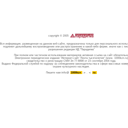
copyright © 2005
Вся информация, размещенная на данном веб-сайте, предназначена только для персонального исполь
подлежит дальнейшему воспроизведению или распространению в какой-либо форме, иначе как с пи
разрешения редакции ИД "Парадигма"
При полном или частичном использовании материалов активная ссылка на сайт обязательн
Электронное периодическое издание "Интернет-сайт "Лента тысячелетия" (www. 1000kzn.ru
свидетельство о регистрации СМИ Эл 77-8898 от 23 сентября 2004 года.
Выдано Федеральной службой по надзору за соблюдением законодательства в сфере массовых комм
охране культурного наследия.
info@
Пишите нам
1000kzn
.
ru