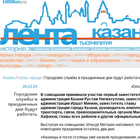
политики
экономики
культуры
религии
архитектуры
ин
пульс города
скандалы
общество
город
хозяйство
бизнес
наука и образование
п
культуры
спорт
Казань
\
пульс города
\
Городские службы в праздничные дни будут работат
30.12.05
Юли
Городские
В совещании принимали участие первый заместите
службы в
администрации Казани Рустам Нигматуллин, замест
администрации Иршат Минкин, заместитель главы
праздничные
администрации города Казани, руководитель компл
дни будут
транспорта, связи, правоохранительных органов Ма
работать
Хафизов, главы всех районов и другие официальные
Выступая на совещании, Ильсур Метшин напомнил, чт
новогодних праздников осталось два дня.
«Казанцы и гости столицы уже начали празднование, 