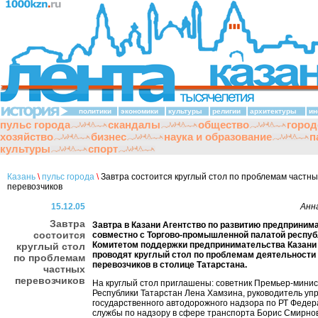
политики
экономики
культуры
религии
архитектуры
ин
пульс города
скандалы
общество
город
хозяйство
бизнес
наука и образование
п
культуры
спорт
Казань
\
пульс города
\
Завтра состоится круглый стол по проблемам частны
перевозчиков
15.12.05
Анн
Завтра
Завтра в Казани Агентство по развитию предприним
состоится
совместно с Торгово-промышленной палатой респуб
Комитетом поддержки предпринимательства Казани
круглый стол
проводят круглый стол по проблемам деятельности
по проблемам
перевозчиков в столице Татарстана.
частных
перевозчиков
На круглый стол приглашены: советник Премьер-мини
Республики Татарстан Лена Хамзина, руководитель уп
государственного автодорожного надзора по РТ Феде
службы по надзору в сфере транспорта Борис Смирнов