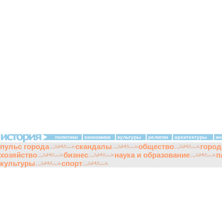
политики
экономики
культуры
религии
архитектуры
ин
пульс города
скандалы
общество
город
хозяйство
бизнес
наука и образование
п
культуры
спорт