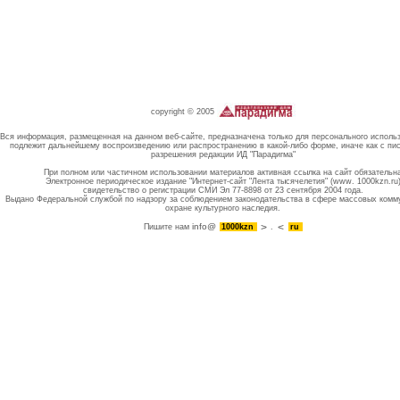
copyright © 2005
Вся информация, размещенная на данном веб-сайте, предназначена только для персонального исполь
подлежит дальнейшему воспроизведению или распространению в какой-либо форме, иначе как с пи
разрешения редакции ИД "Парадигма"
При полном или частичном использовании материалов активная ссылка на сайт обязательн
Электронное периодическое издание "Интернет-сайт "Лента тысячелетия" (www. 1000kzn.ru
свидетельство о регистрации СМИ Эл 77-8898 от 23 сентября 2004 года.
Выдано Федеральной службой по надзору за соблюдением законодательства в сфере массовых комм
охране культурного наследия.
info@
Пишите нам
1000kzn
.
ru