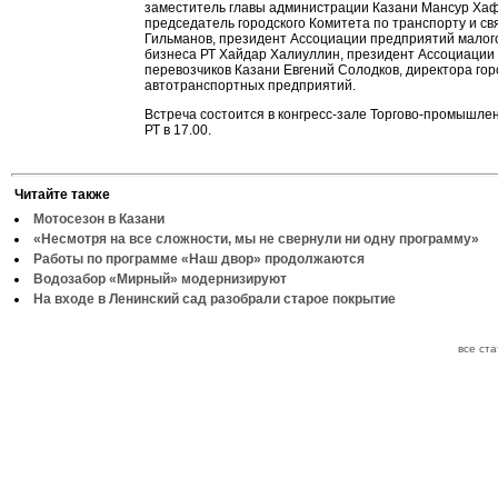
заместитель главы администрации Казани Мансур Хаф
председатель городского Комитета по транспорту и с
Гильманов, президент Ассоциации предприятий малого
бизнеса РТ Хайдар Халиуллин, президент Ассоциации
перевозчиков Казани Евгений Солодков, директора гор
автотранспортных предприятий.
Встреча состоится в конгресс-зале Торгово-промышле
РТ в 17.00.
Читайте также
Мотосезон в Казани
«Несмотря на все сложности, мы не свернули ни одну программу»
Работы по программе «Наш двор» продолжаются
Водозабор «Мирный» модернизируют
На входе в Ленинский сад разобрали старое покрытие
все ст