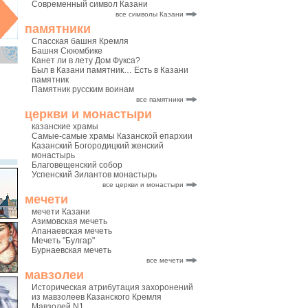
Современный символ Казани
все символы Казани
памятники
Спасская башня Кремля
Башня Сююмбике
Канет ли в лету Дом Фукса?
Был в Казани памятник… Есть в Казани
памятник
Памятник русским воинам
все памятники
церкви и монастыри
казанские храмы
Самые-самые храмы Казанской епархии
Казанский Богородицкий женский
монастырь
Благовещенский собор
Успенский Зилантов монастырь
все церкви и монастыри
мечети
мечети Казани
Азимовская мечеть
Апанаевская мечеть
Мечеть "Булгар"
Бурнаевская мечеть
все мечети
мавзолеи
Историческая атрибутация захоронений
из мавзолеев Казанского Кремля
Мавзолей N1