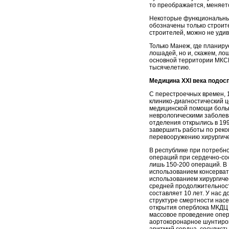
то преображается, меняетс
Некоторые функциональные
обозначены только строит
строителей, можно не удив
Только Манеж, где планиру
лошадей, но и, скажем, ло
основной территории МКСК
тысячелетию.
Медицина XXI века подос
С перестроечных времен, 
клинико-диагностический 
медицинской помощи боль
неврологическими заболев
отделения открылись в 199
завершить работы по реко
перевооружению хирургиче
В республике при потребн
операций при сердечно-со
лишь 150-200 операций. В 
использованием консервати
использованием хирургиче
средней продолжительност
составляет 10 лет. У нас 
структуре смертности нас
открытия оперблока МКДЦ 
массовое проведение опера
аортокоронарное шунтиров