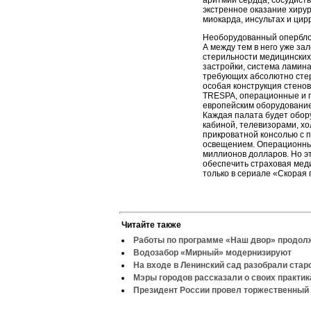
аритмий сердца, сосудисты
экстренное оказание хиру
миокарда, инсультах и цир
Необорудованный оперблок
А между тем в него уже з
стерильности медицинских
застройки, система ламин
требующих абсолютно стер
особая конструкция стено
TRESPA, операционные и 
европейским оборудованием
Каждая палата будет обор
кабиной, телевизорами, х
прикроватной консолью с 
освещением. Операционный
миллионов долларов. Но э
обеспечить страховая меди
только в сериале «Скорая
Читайте также
Работы по программе «Наш двор» продо
Водозабор «Мирный» модернизируют
На входе в Ленинский сад разобрали стар
Мэры городов рассказали о своих практик
Президент России провел торжественный