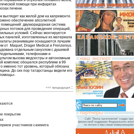
х поражений и опухолей головного мозга,
ргической помощи при инфарктах
розах печени.
 выглядит как жилой дом на капремонте.
аложено обеспечение абсолютной
 помещений: двухкоридорная система
арных потоков для проведения операций,
ильных условий. Сейчас монтируется
вых панелей, изготовленных из материала
палаты реанимации оснащаются лучшим
 от Maquet, Drager Medical и Frenzenius.
удована отдельным санузлом с душевой
олодильниками, телефонами и
пультом вызова медсестры и автономным
 комплекс обошелся республике в 99
то именно тот уровень, который обязана
цина. До сих пор татарстанцы видели его
 помощь».
::
<<< предыдущая
лжаются
ое покрытие
Сайт "Лента тысячелетия" создан при
ах
финансовой поддержке Федерального агент
 прием участников саммита
по печати и массовым коммуникациям