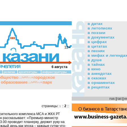
в датах
в летописях
в поэзии
в документах
в цифрах
в цитатах
12+
в песнях
в мифах и легенда
в душе
в тайнах
6 августа
в кино
религии
архитектуры
инфраструктуры
в анекдотах
общество
городское
в сказках
и образование
парк
в орнаментах
в рецептах
rus
|
tat
|
e
страницы:
::
2
::
1
оительного комплекса МСА и ЖКХ РТ
н рассказывает: «Премьер-министр
.00 проводит планерку, держит руку на
аждый день как эпоха – каждые сутки что-