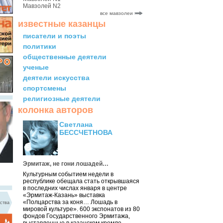
Мавзолей N2
все мавзолеи
известные казанцы
писатели и поэты
политики
общественные деятели
ученые
деятели искусства
спортсмены
религиозные деятели
колонка авторов
Светлана
БЕССЧЕТНОВА
Эрмитаж, не гони лошадей…
Культурным событием недели в
республике обещала стать открывшаяся
в последних числах января в центре
«Эрмитаж-Казань» выставка
«Полцарства за коня… Лошадь в
ства
мировой культуре». 600 экспонатов из 80
фондов Государственного Эрмитажа,