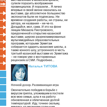
выставленные в казанском кремле,
сулили поразить воображение
провинциалов. И поразили... Я лично
впервые в своей жизни оказалась на
выставке, где абсолютное большинство
экспонатов были не подписаны. Ни
времени создания работы, ни страны, ни
автора, ни названия – ни-че-го.
Догадайся, мол, сама. И это на фоне
лекции Михаила Пиотровского,
приуроченной к открытию казанской
выставки, широко разрекламированных
мультимедийных образовательных
программ, которыми Эрмитаж
собирается одарить казанские школы, а
также конного шоу, устроенного в честь
третьей казанской выставки из Эрмитажа
– не говорю уже о восторженных
рецензиях в СМИ. Подробнее...
Наталья ТИТОВА
Ночной дозор. Развивающая игра
Окончательно победив в борьбе с
вирусом гриппа, уложившим в постели
всю мою семью, шла я на работу
обновленная и облегченная долгой
температурой. Иду, точнее скольжу,
жмурясь на весеннем солнышке.