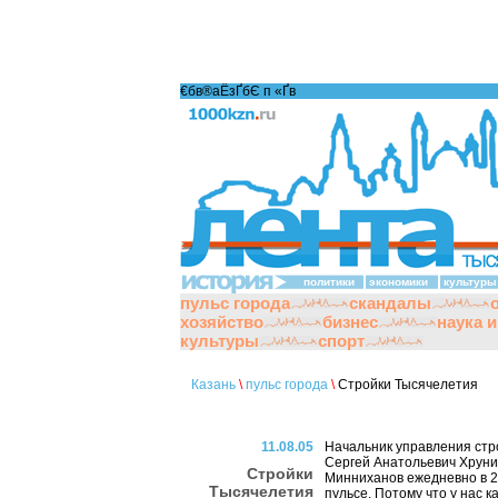
€бв®аЁзҐбЄ п «Ґ­в
политики
экономики
культуры
пульс города
скандалы
хозяйство
бизнес
наука 
культуры
спорт
Казань
\
пульс города
\
Стройки Тысячелетия
11.08.05
Начальник управления стр
Сергей Анатольевич Хруни
Стройки
Минниханов ежедневно в 23
Тысячелетия
пульсе. Потому что у нас к