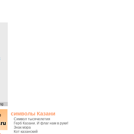
х
ng
символы Казани
Символ тысячелетия
Герб Казани. И флаг нам в руки!
Знак мэра
Кот казанский