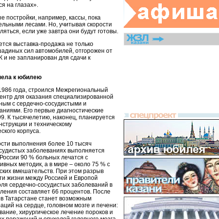
я на глазах».
 постройки, например, кассы, пока
ельными лесами. Но, учитывая скорости
ляться, если уже завтра они будут готовы.
ется выставка-продажа не только
шадиных сил автомобилей, отгорожен от
 и не запланирован для сдачи к
пела к юбилею
1986 года, строился Межрегиональный
центр для оказания специализированной
ным с сердечно-сосудистыми и
аниями. Его первые диагностические
9. К тысячелетию, наконец, планируется
нструкции и техническому
ского корпуса.
ости выполнения более 10 тысяч
судистых заболеваниях выполняется
России 90 % больных лечатся с
вных методик, а в мире – около 75 % с
ских вмешательств. При этом разрыв
и жизни между Россией и Европой
доля сердечно-сосудистых заболеваний в
еления составляет 66 процентов. После
в Татарстане станет возможным
ций на сердце, головном мозге и печени:
ание, хирургическое лечение пороков и