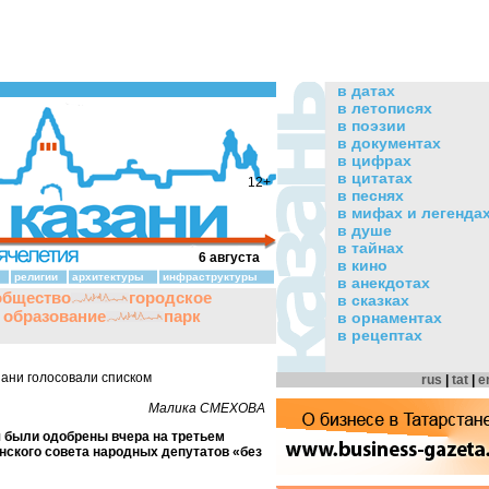
в датах
в летописях
в поэзии
в документах
в цифрах
в цитатах
12+
в песнях
в мифах и легенда
в душе
в тайнах
6 августа
в кино
религии
архитектуры
инфраструктуры
в анекдотах
общество
городское
в сказках
и образование
парк
в орнаментах
в рецептах
ани голосовали списком
rus
|
tat
|
e
Малика СМЕХОВА
 были одобрены вчера на третьем
нского совета народных депутатов «без