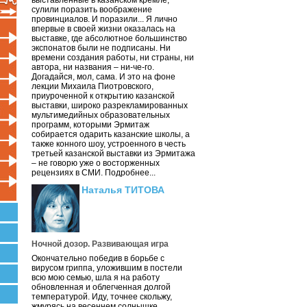
выставленные в казанском кремле,
сулили поразить воображение
провинциалов. И поразили... Я лично
впервые в своей жизни оказалась на
выставке, где абсолютное большинство
экспонатов были не подписаны. Ни
времени создания работы, ни страны, ни
автора, ни названия – ни-че-го.
Догадайся, мол, сама. И это на фоне
лекции Михаила Пиотровского,
приуроченной к открытию казанской
выставки, широко разрекламированных
мультимедийных образовательных
программ, которыми Эрмитаж
собирается одарить казанские школы, а
также конного шоу, устроенного в честь
третьей казанской выставки из Эрмитажа
– не говорю уже о восторженных
рецензиях в СМИ. Подробнее...
Наталья ТИТОВА
Ночной дозор. Развивающая игра
Окончательно победив в борьбе с
вирусом гриппа, уложившим в постели
всю мою семью, шла я на работу
обновленная и облегченная долгой
температурой. Иду, точнее скольжу,
жмурясь на весеннем солнышке.