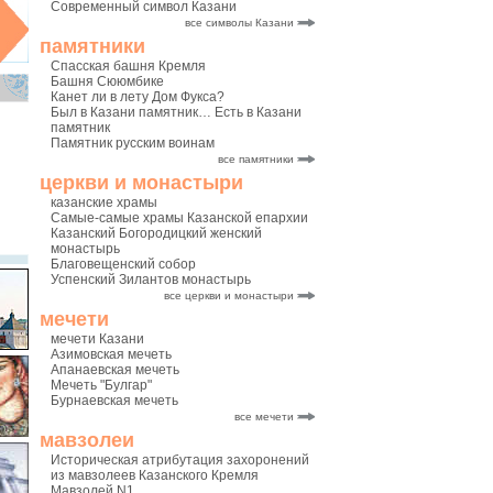
Современный символ Казани
все символы Казани
памятники
Спасская башня Кремля
Башня Сююмбике
Канет ли в лету Дом Фукса?
Был в Казани памятник… Есть в Казани
памятник
Памятник русским воинам
все памятники
церкви и монастыри
казанские храмы
Самые-самые храмы Казанской епархии
Казанский Богородицкий женский
монастырь
Благовещенский собор
Успенский Зилантов монастырь
все церкви и монастыри
мечети
мечети Казани
Азимовская мечеть
Апанаевская мечеть
Мечеть "Булгар"
Бурнаевская мечеть
все мечети
мавзолеи
Историческая атрибутация захоронений
из мавзолеев Казанского Кремля
Мавзолей N1