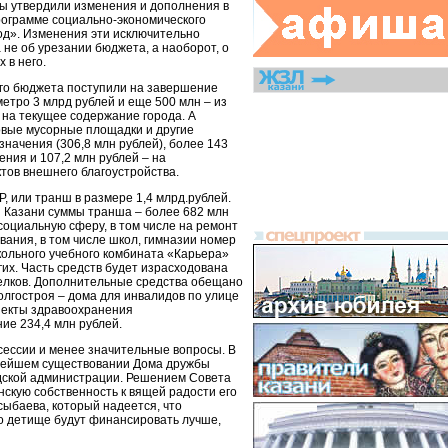
ты утвердили изменения и дополнения в
рограмме социально-экономического
год». Изменения эти исключительно
а не об урезании бюджета, а наоборот, о
 в него.
го бюджета поступили на завершение
метро 3 млрд рублей и еще 500 млн – из
 на текущее содержание города. А
овые мусорные площадки и другие
начения (306,8 млн рублей), более 143
ния и 107,2 млн рублей – на
тов внешнего благоустройства.
Р, или транш в размере 1,4 млрд.рублей.
 Казани суммы транша – более 682 млн
социальную сферу, в том числе на ремонт
ания, в том числе школ, гимназии номер
кольного учебного комбината «Карьера»
гих. Часть средств будет израсходована
селков. Дополнительные средства обещано
олгостроя – дома для инвалидов по улице
ъекты здравоохранения
ие 234,4 млн рублей.
сессии и менее значительные вопросы. В
ьнейшем существовании Дома дружбы
дской администрации. Решением Совета
скую собственность к вящей радости его
сыбаева, который надеется, что
го детище будут финансировать лучше,