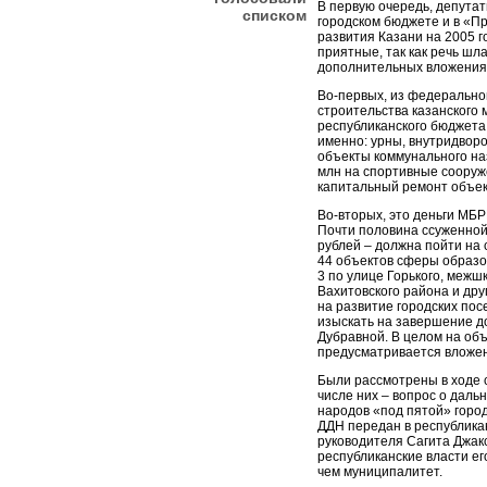
В первую очередь, депута
списком
городском бюджете и в «П
развития Казани на 2005 
приятные, так как речь шл
дополнительных вложениях
Во-первых, из федерально
строительства казанского 
республиканского бюджета
именно: урны, внутридвор
объекты коммунального наз
млн на спортивные сооруже
капитальный ремонт объек
Во-вторых, это деньги МБР
Почти половина ссуженной
рублей – должна пойти на 
44 объектов сферы образов
3 по улице Горького, межш
Вахитовского района и дру
на развитие городских по
изыскать на завершение д
Дубравной. В целом на об
предусматривается вложен
Были рассмотрены в ходе 
числе них – вопрос о дал
народов «под пятой» горо
ДДН передан в республикан
руководителя Сагита Джак
республиканские власти е
чем муниципалитет.