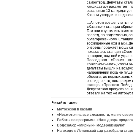
самоотвод. Депутаты стали
кандидатуру рассмотрят по
остальные 13 кандидатур 
Казани утвердили подавл
…А потом все депутаты по
«Казань» к станции «Кремл
Там они спустились в метр
вперед, по подземелью, се
облагороженному. Станции
восхищенные охи и ахи. Де
очередь поражает мощь си
показалась станция «Ометь
а, скорее, над ней и укра
Последнюю – «Горки» – кто
«Мясокомбинат», чтобы бы
депутаты вышли на воздух,
направлении пока не пуще
объекты, до первых жилых 
очевидно, что, пока рядом
станция «Проспект Победы
Депутатская прогулка заня
отвезли на тех же автобуса
Читайте также
Мотосезон в Казани
«Несмотря на все сложности, мы не свер
Работы по программе «Наш двор» продо
Водозабор «Мирный» модернизируют
На входе в Ленинский сад разобрали стар