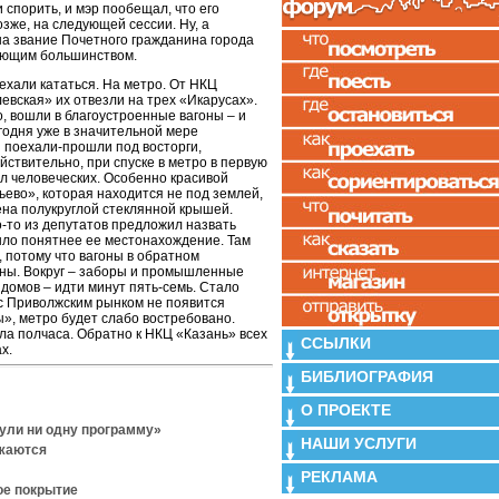
 спорить, и мэр пообещал, что его
зже, на следующей сессии. Ну, а
на звание Почетного гражданина города
яющим большинством.
ехали кататься. На метро. От НКЦ
евская» их отвезли на трех «Икарусах».
о, вошли в благоустроенные вагоны – и
годня уже в значительной мере
 поехали-прошли под восторги,
йствительно, при спуске в метро в первую
л человеческих. Особенно красивой
ево», которая находится не под землей,
шена полукруглой стеклянной крышей.
-то из депутатов предложил назвать
ло понятнее ее местонахождение. Там
 потому что вагоны в обратном
ны. Вокруг – заборы и промышленные
домов – идти минут пять-семь. Стало
 с Приволжским рынком не появится
», метро будет слабо востребовано.
ла полчаса. Обратно к НКЦ «Казань» всех
ССЫЛКИ
х.
БИБЛИОГРАФИЯ
О ПРОЕКТЕ
нули ни одну программу»
НАШИ УСЛУГИ
лжаются
РЕКЛАМА
ое покрытие