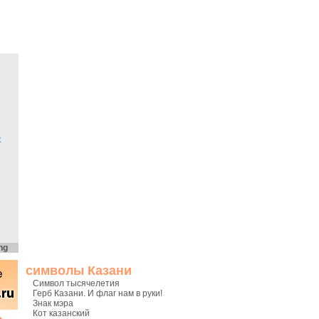
х
ng
символы Казани
Символ тысячелетия
Герб Казани. И флаг нам в руки!
Знак мэра
Кот казанский