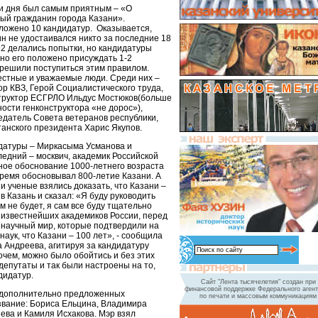
и дня был самым приятным – «О
ый гражданин города Казани».
ожено 10 кандидатур. Оказывается,
н не удостаивался никто за последние 18
в 92 делались попытки, но кандидатуры
но его положено присуждать 1-2
 решили поступиться этим правилом.
естные и уважаемые люди. Среди них –
ор КВЗ, Герой Социалистического труда,
труктор ЕСГРЛО Ильдус Мостюков(больше
ности генконструктора «не дорос»),
датель Совета ветеранов республики,
анского президента Харис Якупов.
датуры – Миркасыма Усманова и
едний – москвич, академик Российской
шное обоснование 1000-летнего возраста
время обосновывал 800-летие Казани. А
ши ученые взялись доказать, что Казани –
в Казань и сказал: «Я буду руководить
м не будет, я сам все буду тщательно
 известнейших академиков России, перед
научный мир, которые подтвердили на
аук, что Казани – 100 лет», - сообщила
Андреева, агитируя за кандидатуру
чем, можно было обойтись и без этих
депутаты и так были настроены на то,
ндидатур.
Сайт "Лента тысячелетия" создан при
финансовой поддержке Федерального агент
4 дополнительно предложенных
по печати и массовым коммуникациям
звание: Бориса Ельцина, Владимира
ва и Камиля Исхакова. Мэр взял