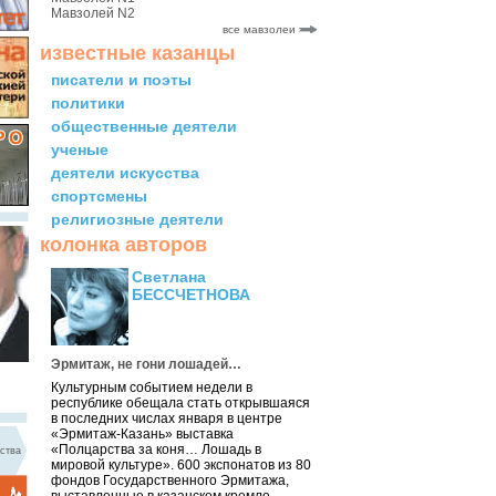
Мавзолей N2
все мавзолеи
известные казанцы
писатели и поэты
политики
общественные деятели
ученые
деятели искусства
спортсмены
религиозные деятели
колонка авторов
Светлана
БЕССЧЕТНОВА
Эрмитаж, не гони лошадей…
Культурным событием недели в
республике обещала стать открывшаяся
в последних числах января в центре
«Эрмитаж-Казань» выставка
«Полцарства за коня… Лошадь в
ства
мировой культуре». 600 экспонатов из 80
фондов Государственного Эрмитажа,