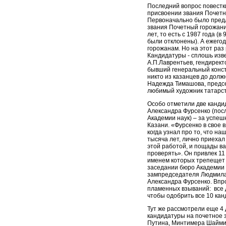
Последний вопрос повестк
присвоении звания Почетн
Первоначально было предл
звания Почетный горожани
лет, то есть с 1987 года (
были отклонены). А ежегод
горожанам. Но на этот раз
Кандидатуры - сплошь изв
А.П.Лаврентьев, гендирект
бывший генеральный конс
никто из казанцев до долж
Надежда Тимашова, предсе
любимый художник татарст
Особо отметили две канди
Александра Фурсенко (посл
Академии наук) – за успе
Казани. «Фурсенко в свое 
когда узнал про то, что на
тысяча лет, лично приехал 
этой работой, и пощады ва
проверять». Он привлек 11
именем которых трепещет 
заседании бюро Академии н
зампредседателя Людмила 
Александра Фурсенко. Впро
пламенных взываний: все 
чтобы одобрить все 10 ка
Тут же рассмотрели еще 
кандидатуры на почетное 
Путина, Минтимера Шаймие