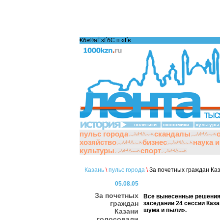
€бв®аЁзҐбЄ п «Ґ­в
политики
экономики
культуры
пульс города
скандалы
хозяйство
бизнес
наука 
культуры
спорт
Казань
\
пульс города
\
За почетных граждан Каз
05.08.05
За почетных
Все вынесенные решения
граждан
заседании 24 сессии Каза
шума и пыли».
Казани
голосовали