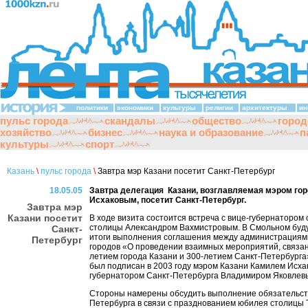
политики
экономики
культуры
религии
архитектуры
ин
пульс города
скандалы
общество
город
хозяйство
бизнес
наука и образование
п
культуры
спорт
Казань
\
пульс города
\
Завтра мэр Казани посетит Санкт-Петербург
18.05.05
Завтра делегация Казани, возглавляемая мэром го
Исхаковым, посетит Санкт-Петербург.
Завтра мэр
Казани посетит
В ходе визита состоится встреча с вице-губернатором
столицы Александром Вахмистровым. В Смольном буд
Санкт-
итоги выполнения соглашения между администрациям
Петербург
городов «О проведении взаимных мероприятий, связан
летием города Казани и 300-летием Санкт-Петербурга
был подписан в 2003 году мэром Казани Камилем Исха
губернатором Санкт-Петербурга Владимиром Яковлев
Стороны намерены обсудить выполнение обязательст
Петербурга в связи с празднованием юбилея столицы 