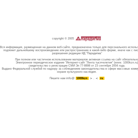
copyright © 2005
Вся информация, размещенная на данном веб-сайте, предназначена только для персонального исполь
подлежит дальнейшему воспроизведению или распространению в какой-либо форме, иначе как с пи
разрешения редакции ИД "Парадигма"
При полном или частичном использовании материалов активная ссылка на сайт обязательн
Электронное периодическое издание "Интернет-сайт "Лента тысячелетия" (www. 1000kzn.ru
свидетельство о регистрации СМИ Эл 77-8898 от 23 сентября 2004 года.
Выдано Федеральной службой по надзору за соблюдением законодательства в сфере массовых комм
охране культурного наследия.
info@
Пишите нам
1000kzn
.
ru