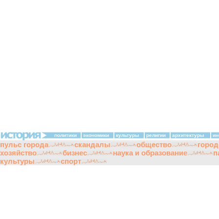
политики
экономики
культуры
религии
архитектуры
ин
пульс города
скандалы
общество
город
хозяйство
бизнес
наука и образование
п
культуры
спорт