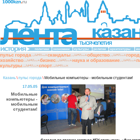
политики
экономики
культуры
религии
архитектуры
ин
пульс города
скандалы
общество
город
хозяйство
бизнес
наука и образование
п
культуры
спорт
Казань
\
пульс города
\
Мобильные компьютеры - мобильным студентам!
17.05.05
Мобильные
компьютеры -
мобильным
студентам!