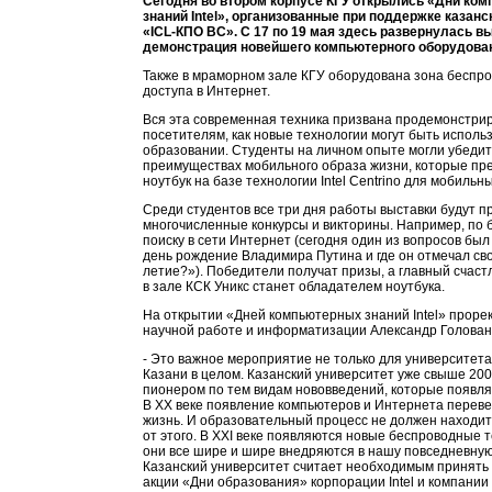
Сегодня во втором корпусе КГУ открылись «Дни ко
знаний Intel», организованные при поддержке казан
«ICL-КПО ВС». С 17 по 19 мая здесь развернулась в
демонстрация новейшего компьютерного оборудова
Также в мраморном зале КГУ оборудована зона беспр
доступа в Интернет.
Вся эта современная техника призвана продемонстри
посетителям, как новые технологии могут быть исполь
образовании. Студенты на личном опыте могли убедит
преимуществах мобильного образа жизни, которые пр
ноутбук на базе технологии Intel Centrino для мобильн
Среди студентов все три дня работы выставки будут п
многочисленные конкурсы и викторины. Например, по
поиску в сети Интернет (сегодня один из вопросов был 
день рождение Владимира Путина и где он отмечал сво
летие?»). Победители получат призы, а главный счаст
в зале КСК Уникс станет обладателем ноутбука.
На открытии «Дней компьютерных знаний Intel» проре
научной работе и информатизации Александр Голован
- Это важное мероприятие не только для университета,
Казани в целом. Казанский университет уже свыше 200
пионером по тем видам нововведений, которые появля
В XX веке появление компьютеров и Интернета перев
жизнь. И образовательный процесс не должен находит
от этого. В XXI веке появляются новые беспроводные т
они все шире и шире внедряются в нашу повседневную
Казанский университет считает необходимым принять 
акции «Дни образования» корпорации Intel и компании