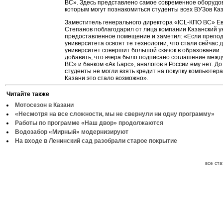
ВС». Здесь представлено самое современное оборудов
которым могут познакомиться студенты всех ВУЗов Ка
Заместитель генерального директора «ICL-КПО ВС» Е
Степанов поблагодарил от лица компании Казанский у
предоставленное помещение и заметил: «Если препо
университета освоят те технологии, что стали сейчас 
университет совершит большой скачок в образовании.
добавить, что вчера было подписано соглашение межд
ВС» и банком «Ак Барс», аналогов в России ему нет. До
студенты не могли взять кредит на покупку компьютера
Казани это стало возможно».
Читайте также
Мотосезон в Казани
«Несмотря на все сложности, мы не свернули ни одну программу»
Работы по программе «Наш двор» продолжаются
Водозабор «Мирный» модернизируют
На входе в Ленинский сад разобрали старое покрытие
все ст