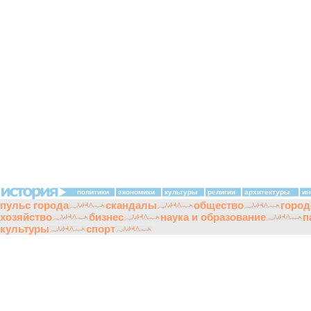
политики
экономики
культуры
религии
архитектуры
ин
пульс города
скандалы
общество
город
хозяйство
бизнес
наука и образование
п
культуры
спорт