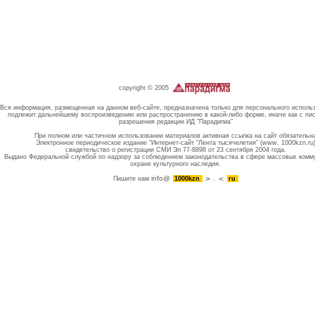
copyright © 2005
Вся информация, размещенная на данном веб-сайте, предназначена только для персонального исполь
подлежит дальнейшему воспроизведению или распространению в какой-либо форме, иначе как с пи
разрешения редакции ИД "Парадигма"
При полном или частичном использовании материалов активная ссылка на сайт обязательн
Электронное периодическое издание "Интернет-сайт "Лента тысячелетия" (www. 1000kzn.ru
свидетельство о регистрации СМИ Эл 77-8898 от 23 сентября 2004 года.
Выдано Федеральной службой по надзору за соблюдением законодательства в сфере массовых комм
охране культурного наследия.
info@
Пишите нам
1000kzn
.
ru