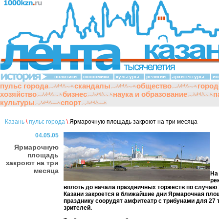
политики
экономики
культуры
религии
архитектуры
ин
пульс города
скандалы
общество
город
хозяйство
бизнес
наука и образование
п
культуры
спорт
Казань
\
пульс города
\
Ярмарочную площадь закроют на три месяца
04.05.05
Ярмарочную
площадь
закроют на три
месяца
На
ре
вплоть до начала праздничных торжеств по случаю 
Казани закроется в ближайшие дни Ярмарочная площ
празднику соорудят амфитеатр с трибунами для 27 
зрителей.