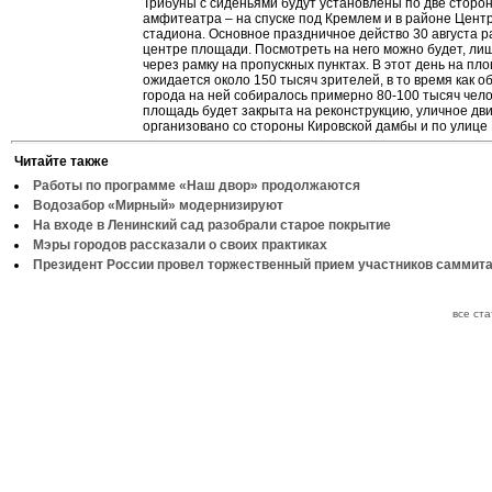
Трибуны с сиденьями будут установлены по две сторо
амфитеатра – на спуске под Кремлем и в районе Цент
стадиона. Основное праздничное действо 30 августа р
центре площади. Посмотреть на него можно будет, ли
через рамку на пропускных пунктах. В этот день на пл
ожидается около 150 тысяч зрителей, в то время как о
города на ней собиралось примерно 80-100 тысяч чело
площадь будет закрыта на реконструкцию, уличное дв
организовано со стороны Кировской дамбы и по улице
Читайте также
Работы по программе «Наш двор» продолжаются
Водозабор «Мирный» модернизируют
На входе в Ленинский сад разобрали старое покрытие
Мэры городов рассказали о своих практиках
Президент России провел торжественный прием участников саммит
все ст