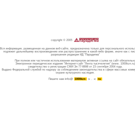
copyright © 2005
Вся информация, размещенная на данном веб-сайте, предназначена только для персонального исполь
подлежит дальнейшему воспроизведению или распространению в какой-либо форме, иначе как с пи
разрешения редакции ИД "Парадигма"
При полном или частичном использовании материалов активная ссылка на сайт обязательн
Электронное периодическое издание "Интернет-сайт "Лента тысячелетия" (www. 1000kzn.ru
свидетельство о регистрации СМИ Эл 77-8898 от 23 сентября 2004 года.
Выдано Федеральной службой по надзору за соблюдением законодательства в сфере массовых комм
охране культурного наследия.
info@
Пишите нам
1000kzn
.
ru