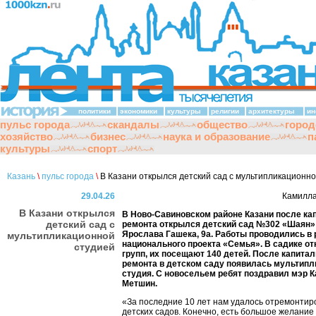
политики
экономики
культуры
религии
архитектуры
ин
пульс города
скандалы
общество
город
хозяйство
бизнес
наука и образование
п
культуры
спорт
Казань
\
пульс города
\
В Казани открылся детский сад с мультипликационно
29.04.26
Камилла
В Казани открылся
В Ново-Савиновском районе Казани после ка
детский сад с
ремонта открылся детский сад №302 «Шаян»
Ярослава Гашека, 9а. Работы проводились в
мультипликационной
национального проекта «Семья». В садике о
студией
групп, их посещают 140 детей. После капита
ремонта в детском саду появилась мультипл
студия. С новосельем ребят поздравил мэр 
Метшин.
«За последние 10 лет нам удалось отремонтир
детских садов. Конечно, есть большое желание