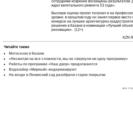
сотрудники искренне восхищены результатом: 
ждал капитального ремонта 53 года».
Высокую оценку проект получил и на професс
уровне: в прошлом году он занял первое место 
конкурсе на лучшее архитектурно-градостроит
решение в Казани в номинации «Лучший объек
реновации». (12+)
KZN.R
Читайте также
Мотосезон в Казани
«Несмотря на все сложности, мы не свернули ни одну программу»
Работы по программе «Наш двор» продолжаются
Водозабор «Мирный» модернизируют
На входе в Ленинский сад разобрали старое покрытие
все ст