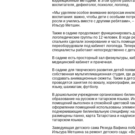
коррекционные методики. В этой группе работа
воспитателя, дефектолог, психолог, логопед.
«Мы уделяем особое внимание вопросам инкл
воспитания: важно, чтобы дети с особыми пот
росли и учились вместе с другими ребятами», –
Ильсур Метшин.
Также в садике продолжают функционировать д
логопедические группы по 12 человек. В ходе р
спальнях сделали зонирование и часть помещ
переоборудовали под кабинет логопеда. Тепер
специалисты работают непосредственно с деть
В садике есть просторный зал физкультуры, ка
медицинский кабинет и прачечная.
В садике для творческого развития детей появ
собственная мультипликационная студия, где д
создавать анимационные сюжеты. Также в детс
проводятся занятия по вокалу, хореографии, а
языку, шахматам, футболу.
В дошкольном учреждении организовано билин
образование на русском и татарском языках. И
помещений выполнен в спокойной цветовой гам
оформлении помещений использованы элемен
подчеркивающие билингвальную специфику: на
размещены панно, карта Татарстана и надписи 
татарском языках.
Заведующая детского сама Резеда Вафина поб
Ильсура Метшина за ремонт детского сада: «Вс