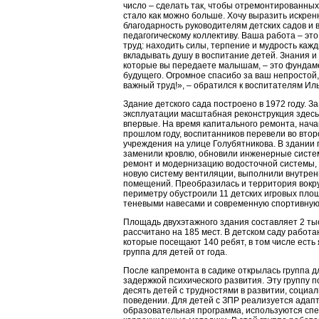
число – сделать так, чтобы отремонтированны
стало как можно больше. Хочу выразить искре
благодарность руководителям детских садов и 
педагогическому коллективу. Ваша работа – эт
труд: находить силы, терпение и мудрость кажд
вкладывать душу в воспитание детей. Знания и
которые вы передаете малышам, – это фундам
будущего. Огромное спасибо за ваш непростой,
важный труд!», – обратился к воспитателям Ил
Здание детского сада построено в 1972 году. За
эксплуатации масштабная реконструкция здес
впервые. На время капитального ремонта, нача
прошлом году, воспитанников перевели во втор
учреждения на улице Голубятникова. В здании
заменили кровлю, обновили инженерные систе
ремонт и модернизацию водосточной системы,
новую систему вентиляции, выполнили внутре
помещений. Преобразилась и территория вокру
периметру обустроили 11 детских игровых пло
теневыми навесами и современную спортивную
Площадь двухэтажного здания составляет 2 тыс.
рассчитано на 185 мест. В детском саду работаю
которые посещают 140 ребят, в том числе есть
группа для детей от года.
После капремонта в садике открылась группа д
задержкой психического развития. Эту группу 
десять детей с трудностями в развитии, социа
поведении. Для детей с ЗПР реализуется адап
образовательная программа, используются сп