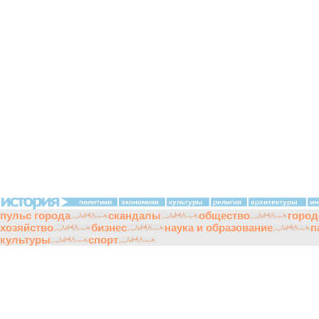
политики
экономики
культуры
религии
архитектуры
ин
пульс города
скандалы
общество
город
хозяйство
бизнес
наука и образование
п
культуры
спорт