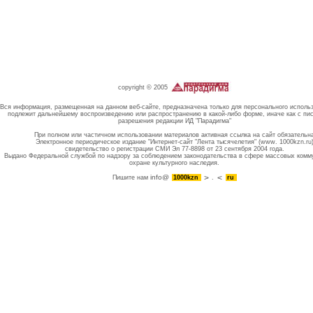
copyright © 2005
Вся информация, размещенная на данном веб-сайте, предназначена только для персонального исполь
подлежит дальнейшему воспроизведению или распространению в какой-либо форме, иначе как с пи
разрешения редакции ИД "Парадигма"
При полном или частичном использовании материалов активная ссылка на сайт обязательн
Электронное периодическое издание "Интернет-сайт "Лента тысячелетия" (www. 1000kzn.ru
свидетельство о регистрации СМИ Эл 77-8898 от 23 сентября 2004 года.
Выдано Федеральной службой по надзору за соблюдением законодательства в сфере массовых комм
охране культурного наследия.
info@
Пишите нам
1000kzn
.
ru