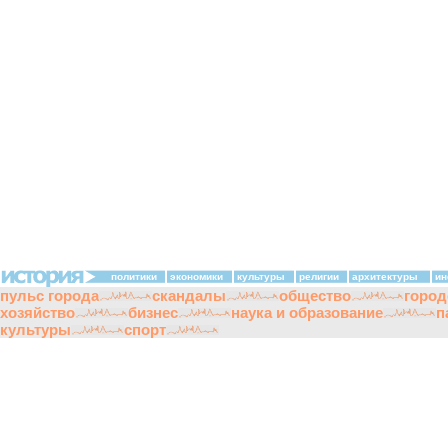
политики
экономики
культуры
религии
архитектуры
ин
пульс города
скандалы
общество
город
хозяйство
бизнес
наука и образование
п
культуры
спорт