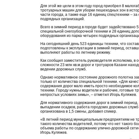
Для этой же цели в этом году город приобрел 8 малог
тротуарных машин для уборки пешеходных зон в исто
части города, а также еще 16 единиц спецтехники – за
подрядных организаций.
Всего в зимний период в городе будет задействовано 
специальной снегоуборочной техники и 28 единиц доп
оборудования из парка четырех подрядных организац
На сегодняшний день 523 единицы техники, что состав
подготовлены к эксплуатации в зимний период, остав
выполняют работы по летнему режиму.
Как сообщил заместитель руководителя исполкома, в 
сложности 23 млн кв.м дорог и тротуаров Казани наход
ведении дорожных служб.
Однако нормативное состояние дорожного полотна за
только от количества специальной техники. «Для каче
содержания дорог мало иметь просто необходимое ко
техники. Городу нужны водители и рабочие, готовые тр
непростых условиях зимы», – отметил Игорь Куляжев.
Для нормативного содержания дорог в зимний период,
выпадении осадков, работа городских дорожных служб
организована в 1,5 смены, добавил спикер.
«В летний период муниципальным предприятиям не т
такого количества водителей, потому что нет такого б
объема работы по содержанию улично-дорожной сети»
Игорь Куляжев.