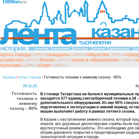
политики
экономики
культуры
религии
архитектуры
ин
пульс города
скандалы
общество
город
хозяйство
бизнес
наука и образование
п
культуры
спорт
Казань
\
пульс города
\
Готовность техники к зимнему сезону - 90%
30.11.25
К
Готовность
В столице Татарстана на балансе муниципальных п
техники к
находится 577 единиц снегоуборочной техники и 28 
дополнительного оборудования. Из них 90% спецтех
зимнему
подготовлено к эксплуатации в зимний период, оста
сезону - 90%
машин выполняет работу в рамках летнего сезона.
В Казани с наступлением зимнего сезона, который про
апреля, все дорожные диспетчерские службы были пе
круглосуточный режим работы. Это необходимо для с
уборки дорожного покрытия и предотвращения ухудш
транспортной ситуации в городе.