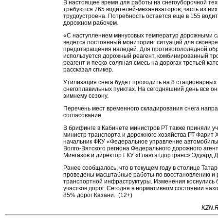
В настоящее время для работы на снегоуборочной тех
требуются 765 водителей-механизаторов, часть из них
трудоустроена. Потребность остается еще в 155 водит
дорожном рабочем.
«С наступлением минусовых температур дорожными 
ведется постоянный мониторинг ситуаций для своевр
предотвращения наледей. Для противогололедной об
используется дорожный реагент, комбинированный т
реагент и песко-соляная смесь на дорогах третьей кате
рассказал спикер.
Утилизация снега будет проходить на 8 стационарных
снегоплавильных пунктах. На сегодняшний день все он
зимнему сезону.
Перечень мест временного складирования снега напра
согласование.
В брифинге в Кабинете министров РТ также приняли у
министр транспорта и дорожного хозяйства РТ Фарит 
начальник ФКУ «Федеральное управление автомобиль
Волго-Вятского региона Федерального дорожного аген
Мингазов и директор ГКУ «Главтатдортранс» Эдуард Д
Ранее сообщалось, что в текущем году в столице Тата
проведены масштабные работы по восстановлению и 
транспортной инфраструктуры. Изменения коснулись 
участков дорог. Сегодня в нормативном состоянии нах
85% дорог Казани. (12+)
KZN.R