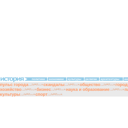
политики
экономики
культуры
религии
архитектуры
ин
пульс города
скандалы
общество
город
хозяйство
бизнес
наука и образование
п
культуры
спорт