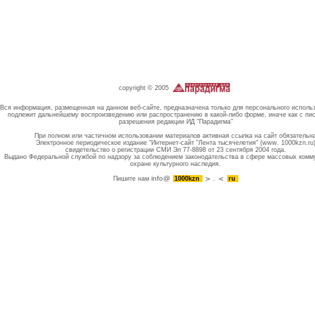
copyright © 2005
Вся информация, размещенная на данном веб-сайте, предназначена только для персонального исполь
подлежит дальнейшему воспроизведению или распространению в какой-либо форме, иначе как с пи
разрешения редакции ИД "Парадигма"
При полном или частичном использовании материалов активная ссылка на сайт обязательн
Электронное периодическое издание "Интернет-сайт "Лента тысячелетия" (www. 1000kzn.ru
свидетельство о регистрации СМИ Эл 77-8898 от 23 сентября 2004 года.
Выдано Федеральной службой по надзору за соблюдением законодательства в сфере массовых комм
охране культурного наследия.
info@
Пишите нам
1000kzn
.
ru