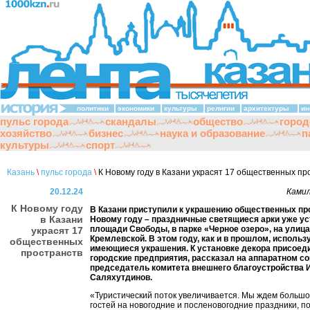
политики
экономики
культуры
религии
архитектуры
ин
пульс города
скандалы
общество
город
хозяйство
бизнес
наука и образование
п
культуры
спорт
Казань
\
пульс города
\
К Новому году в Казани украсят 17 общественных пр
20.12.24
Камил
К Новому году
В Казани приступили к украшению общественных пр
в Казани
Новому году – праздничные светящиеся арки уже ус
площади Свободы, в парке «Черное озеро», на улиц
украсят 17
Кремлевской. В этом году, как и в прошлом, исполь
общественных
имеющиеся украшения. К установке декора присоед
пространств
городские предприятия, рассказал на аппаратном с
председатель комитета внешнего благоустройства 
Саляхутдинов.
«Туристический поток увеличивается. Мы ждем большо
гостей на новогодние и посленовогодние праздники, п