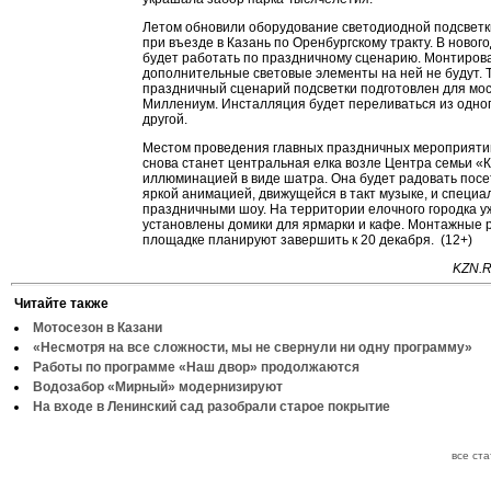
Летом обновили оборудование светодиодной подсветк
при въезде в Казань по Оренбургскому тракту. В новог
будет работать по праздничному сценарию. Монтиров
дополнительные световые элементы на ней не будут. 
праздничный сценарий подсветки подготовлен для мо
Миллениум. Инсталляция будет переливаться из одног
другой.
Местом проведения главных праздничных мероприятий
снова станет центральная елка возле Центра семьи «К
иллюминацией в виде шатра. Она будет радовать пос
яркой анимацией, движущейся в такт музыке, и специ
праздничными шоу. На территории елочного городка у
установлены домики для ярмарки и кафе. Монтажные 
площадке планируют завершить к 20 декабря. (12+)
KZN.R
Читайте также
Мотосезон в Казани
«Несмотря на все сложности, мы не свернули ни одну программу»
Работы по программе «Наш двор» продолжаются
Водозабор «Мирный» модернизируют
На входе в Ленинский сад разобрали старое покрытие
все ст