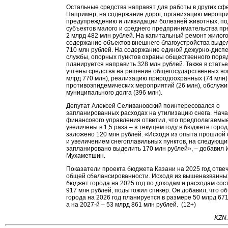
Остальные средства направят для работы в других сф
Например, на содержание дорог, организацию меропр
предупреждению и ликвидации болезней животных, п
субъектов малого и среднего предпринимательства п
2 млрд 482 млн рублей. На капитальный ремонт жилог
содержание объектов внешнего благоустройства выде
710 млн рублей. На содержание единой дежурно-дисп
службы, опорных пунктов охраны общественного поря
планируется направить 328 млн рублей. Также в стать
учтены средства на решение общегосударственных во
млрд 770 млн), реализацию природоохранных (74 млн)
противоэпидемических мероприятий (26 млн), обслуж
муниципального долга (396 млн).
Депутат Алексей Селивановский поинтересовался о
запланированных расходах на утилизацию снега. Нач
финансового управления ответил, что предполагаемы
увеличены в 1,5 раза – в текущем году в бюджете город
заложено 120 млн рублей. «Исходя из опыта прошлой
и увеличением снегоплавильных пунктов, на следующи
запланировано выделить 170 млн рублей», – добавил 
Мухаметшин.
Показатели проекта бюджета Казани на 2025 год отве
общей сбалансированности. Исходя из вышеназванны
бюджет города на 2025 год по доходам и расходам сос
917 млн рублей, подытожил спикер. Он добавил, что 
города на 2026 год планируется в размере 50 млрд 671
а на 2027-й – 53 млрд 861 млн рублей. (12+)
KZN.