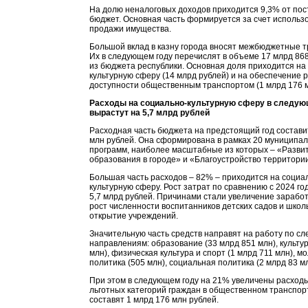
На долю неналоговых доходов приходится 9,3% от пос
бюджет. Основная часть формируется за счет использ
продажи имущества.
Большой вклад в казну города вносят межбюджетные 
Их в следующем году перечислят в объеме 17 млрд 86
из бюджета республики. Основная доля приходится на
культурную сферу (14 млрд рублей) и на обеспечение 
доступности общественным транспортом (1 млрд 176 м
Расходы на социально-культурную сферу в следую
вырастут на 5,7 млрд рублей
Расходная часть бюджета на предстоящий год состави
млн рублей. Она сформирована в рамках 20 муниципа
программ, наиболее масштабные из которых – «Разви
образования в городе» и «Благоустройство территори
Большая часть расходов – 82% – приходится на социа
культурную сферу. Рост затрат по сравнению с 2024 го
5,7 млрд рублей. Причинами стали увеличение заработ
рост численности воспитанников детских садов и школ
открытие учреждений.
Значительную часть средств направят на работу по с
направлениям: образование (33 млрд 851 млн), культур
млн), физическая культура и спорт (1 млрд 711 млн), 
политика (505 млн), социальная политика (2 млрд 83 мл
При этом в следующем году на 21% увеличены расходы
льготных категорий граждан в общественном транспор
составят 1 млрд 176 млн рублей.