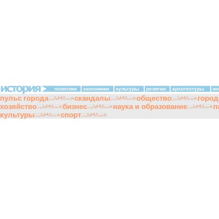
политики
экономики
культуры
религии
архитектуры
ин
пульс города
скандалы
общество
город
хозяйство
бизнес
наука и образование
п
культуры
спорт