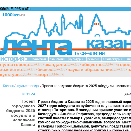
€бв®аЁзҐбЄ п «Ґ­в
политики
экономики
культуры
религии
архитектуры
ин
пульс города
скандалы
общество
город
хозяйство
бизнес
наука и образование
п
культуры
спорт
Казань
\
пульс города
\
Проект городского бюджета 2025 обсудили в исполк
28.11.24
Дил
Проект
Проект бюджета Казани на 2025 год и плановый пери
городского
2027 годов обсудили на публичных слушаниях в ис
столицы Татарстана. В заседании приняли участие 
бюджета 2025
Казгордумы Альбина Рафикова, председатель конт
обсудили в
счетной палаты Ильнар Нургалиев, зампредседател
исполкоме
комиссии по бюджетно-финансовым вопросам, мес
Казани
и сборам Григорий Шалымов, депутаты, представит
структурных подразделений исполкома и горожане.