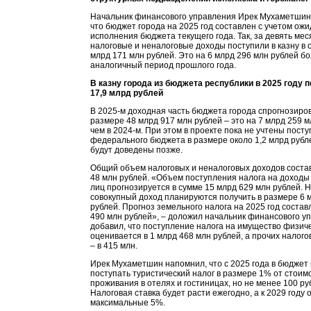
Начальник финансового управления Ирек Мухаметшин 
что бюджет города на 2025 год составлен с учетом ож
исполнения бюджета текущего года. Так, за девять мес
налоговые и неналоговые доходы поступили в казну в 
млрд 171 млн рублей. Это на 6 млрд 296 млн рублей бо
аналогичный период прошлого года.
В казну города из бюджета республики в 2025 году 
17,9 млрд рублей
В 2025-м доходная часть бюджета города спрогнозиро
размере 48 млрд 917 млн рублей – это на 7 млрд 259 
чем в 2024-м. При этом в проекте пока не учтены пост
федерального бюджета в размере около 1,2 млрд рубл
будут доведены позже.
Общий объем налоговых и неналоговых доходов соста
48 млн рублей. «Объем поступления налога на доходы
лиц прогнозируется в сумме 15 млрд 629 млн рублей. Н
совокупный доход планируются получить в размере 6 
рублей. Прогноз земельного налога на 2025 год состав
490 млн рублей», – доложил начальник финансового у
добавил, что поступление налога на имущество физич
оценивается в 1 млрд 468 млн рублей, а прочих налог
– в 415 млн.
Ирек Мухаметшин напомнил, что с 2025 года в бюджет 
поступать туристический налог в размере 1% от стоим
проживания в отелях и гостиницах, но не менее 100 руб
Налоговая ставка будет расти ежегодно, а к 2029 году 
максимальные 5%.