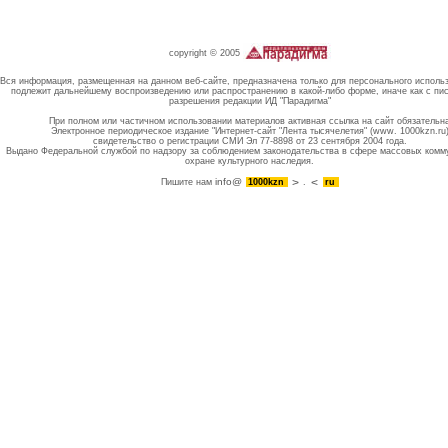
copyright © 2005
Вся информация, размещенная на данном веб-сайте, предназначена только для персонального исполь
подлежит дальнейшему воспроизведению или распространению в какой-либо форме, иначе как с пи
разрешения редакции ИД "Парадигма"
При полном или частичном использовании материалов активная ссылка на сайт обязательн
Электронное периодическое издание "Интернет-сайт "Лента тысячелетия" (www. 1000kzn.ru
свидетельство о регистрации СМИ Эл 77-8898 от 23 сентября 2004 года.
Выдано Федеральной службой по надзору за соблюдением законодательства в сфере массовых комм
охране культурного наследия.
info@
Пишите нам
1000kzn
.
ru