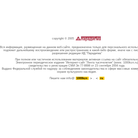
copyright © 2005
Вся информация, размещенная на данном веб-сайте, предназначена только для персонального исполь
подлежит дальнейшему воспроизведению или распространению в какой-либо форме, иначе как с пи
разрешения редакции ИД "Парадигма"
При полном или частичном использовании материалов активная ссылка на сайт обязательн
Электронное периодическое издание "Интернет-сайт "Лента тысячелетия" (www. 1000kzn.ru
свидетельство о регистрации СМИ Эл 77-8898 от 23 сентября 2004 года.
Выдано Федеральной службой по надзору за соблюдением законодательства в сфере массовых комм
охране культурного наследия.
info@
Пишите нам
1000kzn
.
ru