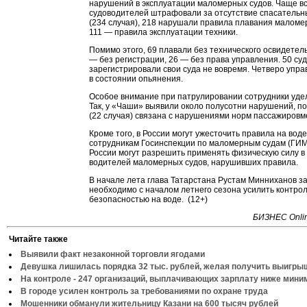
нарушений в эксплуатации маломерных судов. Чаще вс
судоводителей штрафовали за отсутствие спасательн
(234 случая), 218 нарушали правила плавания маломе
111 — правила эксплуатации техники.
Помимо этого, 69 плавали без технического освидетел
— без регистрации, 26 — без права управления. 50 су
зарегистрировали свои суда не вовремя. Четверо упра
в состоянии опьянения.
Особое внимание при патрулировании сотрудники уде
Так, у «Чаши» выявили около полусотни нарушений, п
(22 случая) связана с нарушениями норм пассажировм
Кроме того, в России могут ужесточить правила на воде.
сотрудникам Госинспекции по маломерным судам (ГИ
России могут разрешить применять физическую силу 
водителей маломерных судов, нарушивших правила.
В начале лета глава Татарстана Рустам Минниханов зая
необходимо с началом летнего сезона усилить контрол
безопасностью на воде. (12+)
БИЗНЕС Onlin
Читайте также
Выявили факт незаконной торговли ягодами
Девушка лишилась порядка 32 тыс. рублей, желая получить выигры
На контроле - 247 организаций, выплачивающих зарплату ниже мин
В городе усилен контроль за требованиями по охране труда
Мошенники обманули жительницу Казани на 600 тысяч рублей