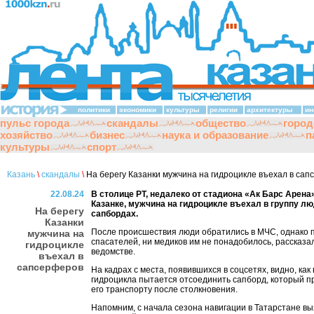
политики
экономики
культуры
религии
архитектуры
ин
пульс города
скандалы
общество
город
хозяйство
бизнес
наука и образование
п
культуры
спорт
Казань
\
скандалы
\
На берегу Казанки мужчина на гидроцикле въехал в са
22.08.24
В столице РТ, недалеко от стадиона «Ак Барс Арена»
Казанке, мужчина на гидроцикле въехал в группу лю
На берегу
сапбордах.
Казанки
После происшествия люди обратились в МЧС, однако 
мужчина на
спасателей, ни медиков им не понадобилось, рассказа
гидроцикле
ведомстве.
въехал в
сапсерферов
На кадрах с места, появившихся в соцсетях, видно, как
гидроцикла пытается отсоединить сапборд, который п
его транспорту после столкновения.
Напомним, с начала сезона навигации в Татарстане в