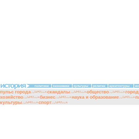
политики
экономики
культуры
религии
архитектуры
ин
пульс города
скандалы
общество
город
хозяйство
бизнес
наука и образование
п
культуры
спорт