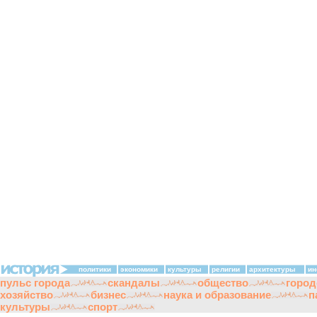
политики
экономики
культуры
религии
архитектуры
ин
пульс города
скандалы
общество
город
хозяйство
бизнес
наука и образование
п
культуры
спорт