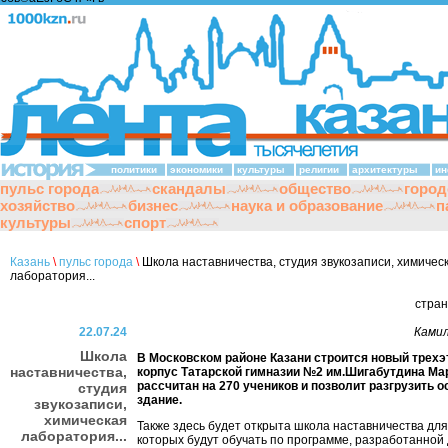
политики
экономики
культуры
религии
архитектуры
ин
пульс города
скандалы
общество
город
хозяйство
бизнес
наука и образование
п
культуры
спорт
Казань
\
пульс города
\
Школа наставничества, студия звукозаписи, химичес
лаборатория...
стра
22.07.24
Камил
Школа
В Московском районе Казани строится новый трех
наставничества,
корпус Татарской гимназии №2 им.Шигабутдина Ма
рассчитан на 270 учеников и позволит разгрузить 
студия
здание.
звукозаписи,
химическая
Также здесь будет открыта школа наставничества для
лаборатория...
которых будут обучать по программе, разработанной