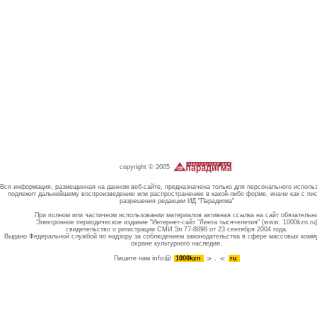
copyright © 2005
Вся информация, размещенная на данном веб-сайте, предназначена только для персонального исполь
подлежит дальнейшему воспроизведению или распространению в какой-либо форме, иначе как с пи
разрешения редакции ИД "Парадигма"
При полном или частичном использовании материалов активная ссылка на сайт обязательн
Электронное периодическое издание "Интернет-сайт "Лента тысячелетия" (www. 1000kzn.ru
свидетельство о регистрации СМИ Эл 77-8898 от 23 сентября 2004 года.
Выдано Федеральной службой по надзору за соблюдением законодательства в сфере массовых комм
охране культурного наследия.
info@
Пишите нам
1000kzn
.
ru