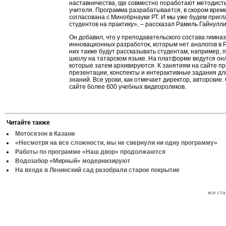
наставничества, где совместно поработают методист
учителя. Программа разрабатывается, в скором врем
согласована с Минобрнауки РТ. И мы уже будем приг
студентов на практику», – рассказал Рамиль Гайнулли
Он добавил, что у преподавательского состава гимназ
инновационных разработок, которым нет аналогов в 
них также будут рассказывать студентам, например, 
школу на татарском языке. На платформе ведутся он
которые затем архивируются. К занятиям на сайте п
презентации, конспекты и интерактивные задания дл
знаний. Все уроки, как отмечает директор, авторские.
сайте более 600 учебных видеороликов.
Читайте также
Мотосезон в Казани
«Несмотря на все сложности, мы не свернули ни одну программу»
Работы по программе «Наш двор» продолжаются
Водозабор «Мирный» модернизируют
На входе в Ленинский сад разобрали старое покрытие
все ст