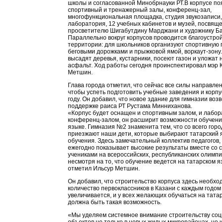
школы и согласованной Минобрнауки РТ.В корпусе по
спортивный и тренажерный залы, конференц-зал,
многофункциональная площадка, студия звукозаписи,
лаборатория, 12 учебных кабинетов и музей, посвящ
просветителю Шигабутдину Марджани и художнику Ба
Параллельно вокруг корпусов проводится благоустро
территории: для школьников организуют спортивную 
беговыми дорожками и прыжковой ямой, воркаут-зону.
высадят деревья, кустарники, посеют газон и уложат
асфальт. Ход работы сегодня проинспектировал мэр 
Метшин.
Глава города отметил, что сейчас все силы направлен
чтобы успеть подготовить учебные заведения и корпу
году. Он добавил, что новое здание для гимназии воз
поддержке раиса РТ Рустама Минниханова.
«Корпус будет оснащен и спортивным залом, и лабор
конференц-залом, он расширит возможности обучени
языке. Гимназия №2 знаменита тем, что со всего горо
приезжают наши дети, которые выбирают татарский 
обучения. Здесь замечательный коллектив педагогов,
ежегодно показывает высокие результаты вместе со 
учениками на всероссийских, республиканских олимпи
несмотря на то, что обучение ведется на татарском я
отметил Ильсур Метшин.
Он добавил, что строительство корпуса здесь необход
количество первоклассников в Казани с каждым годом
увеличивается, и у всех желающих обучаться на тата
должна быть такая возможность.
«Мы уделяем системное внимание строительству со