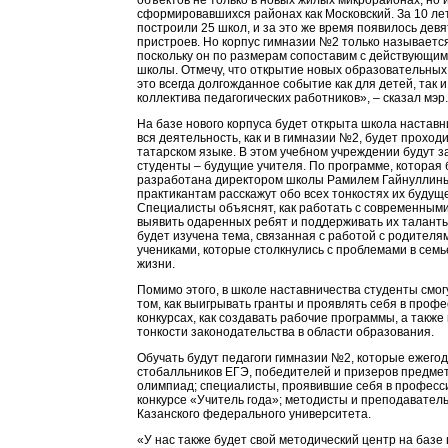
объектов не только в новых жилых микрорайонах, но и
сформировавшихся районах как Московский. За 10 ле
построили 25 школ, и за это же время появилось дев
пристроев. Но корпус гимназии №2 только называетс
поскольку он по размерам сопоставим с действующи
школы. Отмечу, что открытие новых образовательных
это всегда долгожданное событие как для детей, так и
коллектива педагогических работников», – сказал мэр.
На базе нового корпуса будет открыта школа наставни
вся деятельность, как и в гимназии №2, будет проход
татарском языке. В этом учебном учреждении будут 
студенты – будущие учителя. По программе, которая 
разработана директором школы Рамилем Гайнуллин
практикантам расскажут обо всех тонкостях их будущ
Специалисты объяснят, как работать с современными
выявить одаренных ребят и поддерживать их талант
будет изучена тема, связанная с работой с родителя
учениками, которые столкнулись с проблемами в семь
жизни.
Помимо этого, в школе наставничества студенты смог
том, как выигрывать гранты и проявлять себя в проф
конкурсах, как создавать рабочие программы, а также
тонкости законодательства в области образования.
Обучать будут педагоги гимназии №2, которые ежегод
стобалльников ЕГЭ, победителей и призеров предме
олимпиад; специалисты, проявившие себя в профес
конкурсе «Учитель года»; методисты и преподаватель
Казанского федерального университета.
«У нас также будет свой методический центр на базе