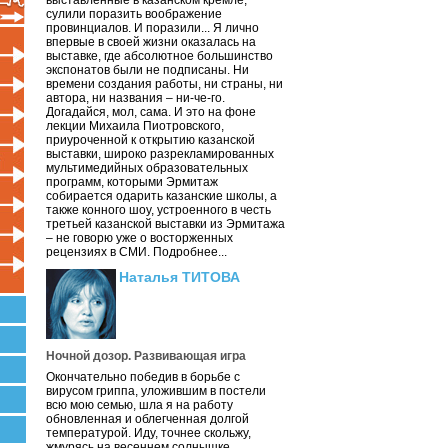
выставленные в казанском кремле,
сулили поразить воображение
провинциалов. И поразили... Я лично
впервые в своей жизни оказалась на
выставке, где абсолютное большинство
экспонатов были не подписаны. Ни
времени создания работы, ни страны, ни
автора, ни названия – ни-че-го.
Догадайся, мол, сама. И это на фоне
лекции Михаила Пиотровского,
приуроченной к открытию казанской
выставки, широко разрекламированных
мультимедийных образовательных
программ, которыми Эрмитаж
собирается одарить казанские школы, а
также конного шоу, устроенного в честь
третьей казанской выставки из Эрмитажа
– не говорю уже о восторженных
рецензиях в СМИ. Подробнее...
Наталья ТИТОВА
Ночной дозор. Развивающая игра
Окончательно победив в борьбе с
вирусом гриппа, уложившим в постели
всю мою семью, шла я на работу
обновленная и облегченная долгой
температурой. Иду, точнее скольжу,
жмурясь на весеннем солнышке.