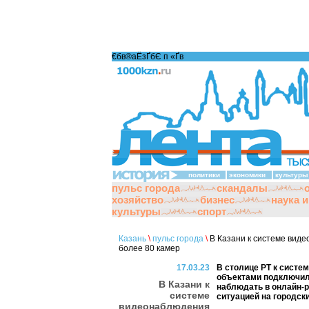
€бв®аЁзҐбЄ п «Ґ­в
политики
экономики
культуры
пульс города
скандалы
хозяйство
бизнес
наука 
культуры
спорт
Казань
\
пульс города
\
В Казани к системе вид
более 80 камер
17.03.23
В столице РТ к сист
объектами подключил
В Казани к
наблюдать в онлайн-
системе
ситуацией на городск
видеонаблюдения