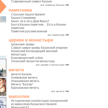
Современный символ Казани
все символы Казани
памятники
Спасская башня Кремля
Башня Сююмбике
Канет ли в лету Дом Фукса?
Был в Казани памятник… Есть в Казани
памятник
Памятник русским воинам
все памятники
церкви и монастыри
казанские храмы
Самые-самые храмы Казанской епархии
Казанский Богородицкий женский
монастырь
Благовещенский собор
Успенский Зилантов монастырь
все церкви и монастыри
мечети
мечети Казани
Азимовская мечеть
Апанаевская мечеть
Мечеть "Булгар"
Бурнаевская мечеть
все мечети
мавзолеи
Историческая атрибутация захоронений
из мавзолеев Казанского Кремля
Мавзолей N1