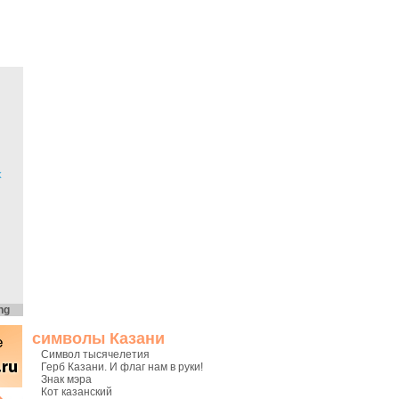
х
ng
символы Казани
Символ тысячелетия
Герб Казани. И флаг нам в руки!
Знак мэра
Кот казанский