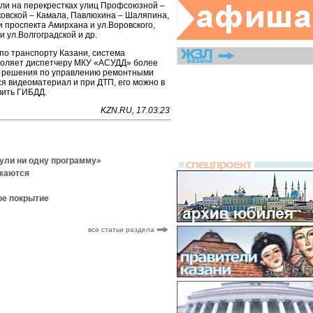
ли на перекрестках улиц Профсоюзной –
овской – Камала, Павлюхина – Шаляпина,
и проспекта Амирхана и ул.Воровского,
 ул.Волгоградской и др.
по транспорту Казани, система
оляет диспетчеру МКУ «АСУДД» более
 решения по управлению ремонтными
я видеоматериал и при ДТП, его можно в
ить ГИБДД.
KZN.RU, 17.03.23
нули ни одну программу»
лжаются
ое покрытие
все статьи раздела