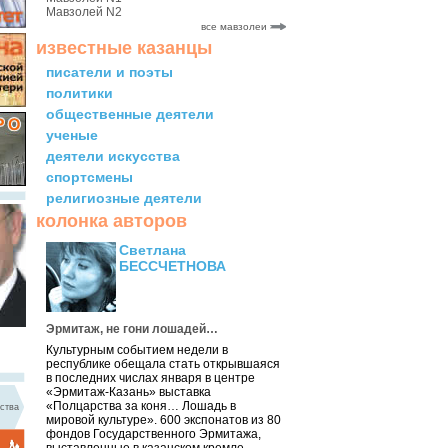
Мавзолей N2
все мавзолеи
известные казанцы
писатели и поэты
политики
общественные деятели
ученые
деятели искусства
спортсмены
религиозные деятели
колонка авторов
Светлана
БЕССЧЕТНОВА
Эрмитаж, не гони лошадей…
Культурным событием недели в
республике обещала стать открывшаяся
в последних числах января в центре
«Эрмитаж-Казань» выставка
«Полцарства за коня… Лошадь в
ства
мировой культуре». 600 экспонатов из 80
фондов Государственного Эрмитажа,