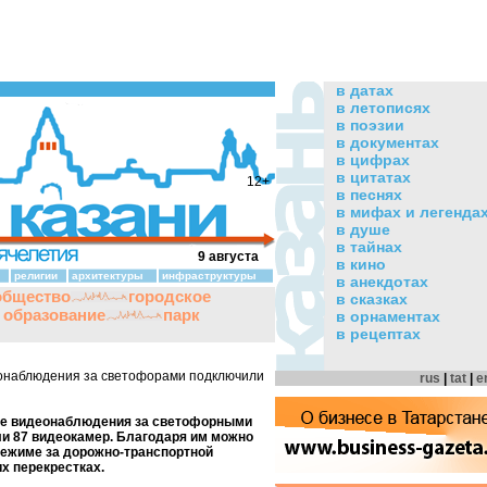
в датах
в летописях
в поэзии
в документах
в цифрах
в цитатах
12+
в песнях
в мифах и легенда
в душе
в тайнах
9 августа
в кино
религии
архитектуры
инфраструктуры
в анекдотах
общество
городское
в сказках
и образование
парк
в орнаментах
в рецептах
еонаблюдения за светофорами подключили
rus
|
tat
|
e
еме видеонаблюдения за светофорными
и 87 видеокамер. Благодаря им можно
режиме за дорожно-транспортной
их перекрестках.