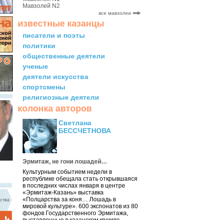
Мавзолей N2
все мавзолеи
известные казанцы
писатели и поэты
политики
общественные деятели
ученые
деятели искусства
спортсмены
религиозные деятели
колонка авторов
Светлана
БЕССЧЕТНОВА
Эрмитаж, не гони лошадей…
Культурным событием недели в
республике обещала стать открывшаяся
в последних числах января в центре
«Эрмитаж-Казань» выставка
«Полцарства за коня… Лошадь в
ства
мировой культуре». 600 экспонатов из 80
фондов Государственного Эрмитажа,