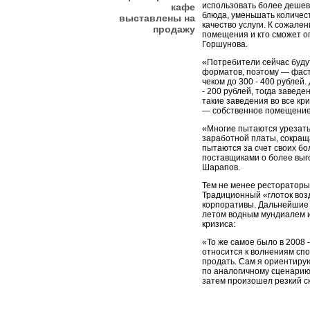
использовать более дешев
кафе
блюда, уменьшать количест
выставлены на
качество услуги. К сожален
продажу
помещения и кто сможет о
Горшунова.
«Потребители сейчас будут
форматов, поэтому — фаст
чеком до 300 - 400 рублей.
- 200 рублей, тогда заведе
такие заведения во все кр
— собственное помещение 
«Многие пытаются урезат
заработной платы, сокраща
пытаются за счет своих б
поставщиками о более выг
Шарапов.
Тем не менее рестораторы
Традиционный «глоток воз
корпоративы. Дальнейшие
летом водным мундиалем 
кризиса:
«То же самое было в 2008 -
относится к волнениям спо
продать. Сам я ориентирую
по аналогичному сценарию:
затем произошел резкий с