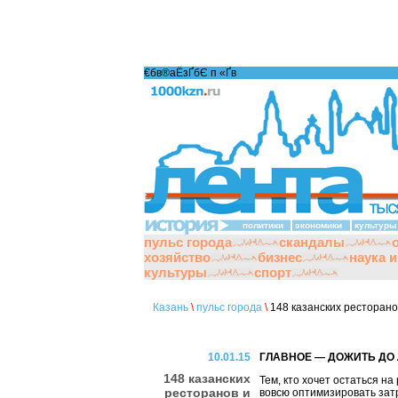
€бв®аЁзҐбЄ п «Ґ­в
политики
экономики
культуры
пульс города
скандалы
хозяйство
бизнес
наука 
культуры
спорт
Казань
\
пульс города
\
148 казанских ресторано
10.01.15
ГЛАВНОЕ — ДОЖИТЬ ДО 
148 казанских
Тем, кто хочет остаться на
ресторанов и
вовсю оптимизировать зат