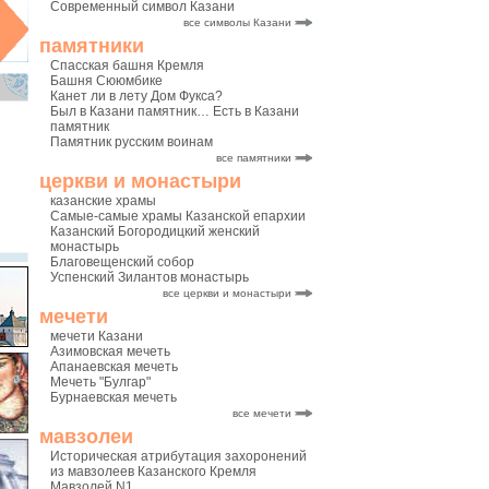
Современный символ Казани
все символы Казани
памятники
Спасская башня Кремля
Башня Сююмбике
Канет ли в лету Дом Фукса?
Был в Казани памятник… Есть в Казани
памятник
Памятник русским воинам
все памятники
церкви и монастыри
казанские храмы
Самые-самые храмы Казанской епархии
Казанский Богородицкий женский
монастырь
Благовещенский собор
Успенский Зилантов монастырь
все церкви и монастыри
мечети
мечети Казани
Азимовская мечеть
Апанаевская мечеть
Мечеть "Булгар"
Бурнаевская мечеть
все мечети
мавзолеи
Историческая атрибутация захоронений
из мавзолеев Казанского Кремля
Мавзолей N1