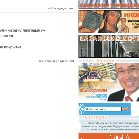
::
<<< предыдущая
нули ни одну программу»
лжаются
ое покрытие
все статьи раздела
Сайт "Лента тысячелетия" создан при
финансовой поддержке Федерального агент
по печати и массовым коммуникациям