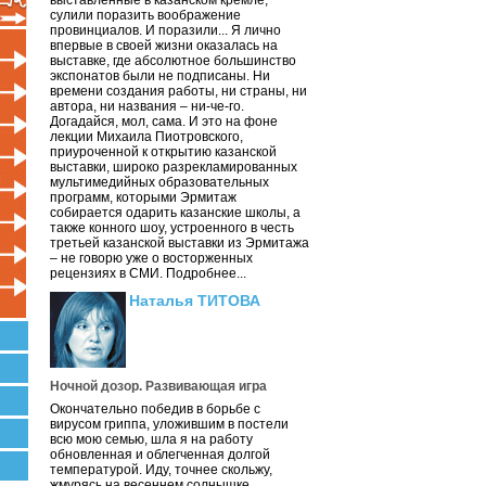
выставленные в казанском кремле,
сулили поразить воображение
провинциалов. И поразили... Я лично
впервые в своей жизни оказалась на
выставке, где абсолютное большинство
экспонатов были не подписаны. Ни
времени создания работы, ни страны, ни
автора, ни названия – ни-че-го.
Догадайся, мол, сама. И это на фоне
лекции Михаила Пиотровского,
приуроченной к открытию казанской
выставки, широко разрекламированных
мультимедийных образовательных
программ, которыми Эрмитаж
собирается одарить казанские школы, а
также конного шоу, устроенного в честь
третьей казанской выставки из Эрмитажа
– не говорю уже о восторженных
рецензиях в СМИ. Подробнее...
Наталья ТИТОВА
Ночной дозор. Развивающая игра
Окончательно победив в борьбе с
вирусом гриппа, уложившим в постели
всю мою семью, шла я на работу
обновленная и облегченная долгой
температурой. Иду, точнее скольжу,
жмурясь на весеннем солнышке.