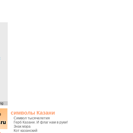
х
ng
символы Казани
Символ тысячелетия
Герб Казани. И флаг нам в руки!
Знак мэра
Кот казанский