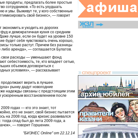
ые продукты, предлагать более простые
во сотрудников. «То есть ухудшать
ию и увы. Выживут те, у кого собственные
птимизировать свой бизнес», — говорит
 экономить и уходить из дорогих
фуд и демократичная кухня со средним
 Даже лучше, если он будет на уровне 150
ние будет себя чувствовать очень хорошо,
изисы только растут. Причем без разницы
либо аренда», — соглашается Булатов.
ь свои расходы — уменьшают фонд
ют себестоимость, те, кто владеет сетью,
ольших объемов договориться с
одных условиях», — рассказывает
 продолжают верить в лучшее.
духа» рынку дадут новогодние
 же надежды связаны с предстоящим этим
и ускоренным восстановлением после
 2009 годах — кто это знает, тот
койно, кто не знает, свой бизнес пытается
сь на 2008 год, когда кризис развивался
 тогда спад был до лета 2009 года, а
качок», — говорит Горшенин.
"БИЗНЕС Online" от 22.12.14