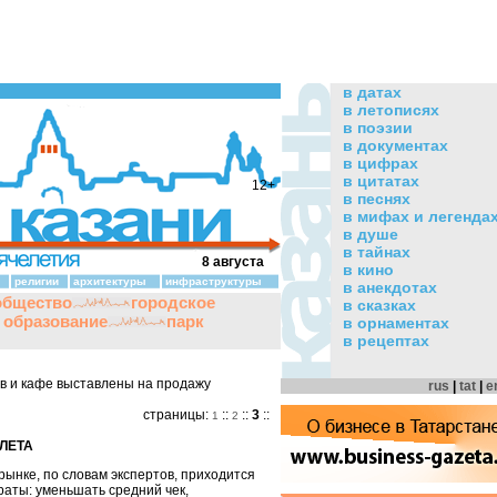
в датах
в летописях
в поэзии
в документах
в цифрах
в цитатах
12+
в песнях
в мифах и легенда
в душе
в тайнах
8 августа
в кино
религии
архитектуры
инфраструктуры
в анекдотах
общество
городское
в сказках
и образование
парк
в орнаментах
в рецептах
в и кафе выставлены на продажу
rus
|
tat
|
e
страницы:
::
::
3
::
1
2
ЛЕТА
 рынке, по словам экспертов, приходится
раты: уменьшать средний чек,