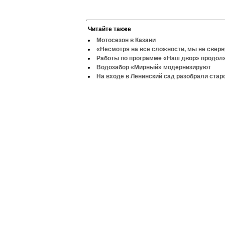
Читайте также
Мотосезон в Казани
«Несмотря на все сложности, мы не свер
Работы по программе «Наш двор» продо
Водозабор «Мирный» модернизируют
На входе в Ленинский сад разобрали стар