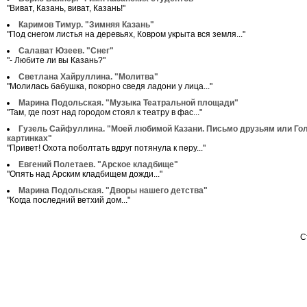
"Виват, Казань, виват, Казань!"
Каримов Тимур. "Зимняя Казань"
"Под снегом листья на деревьях, Ковром укрыта вся земля..."
Салават Юзеев. "Снег"
"- Любите ли вы Казань?"
Светлана Хайруллина. "Молитва"
"Молилась бабушка, покорно сведя ладони у лица..."
Марина Подольская. "Музыка Театральной площади"
"Там, где поэт над городом стоял к театру в фас..."
Гузель Сайфуллина. "Моей любимой Казани. Письмо друзьям или Го
картинках"
"Привет! Охота поболтать вдруг потянула к перу..."
Евгений Полетаев. "Арское кладбище"
"Опять над Арским кладбищем дожди..."
Марина Подольская. "Дворы нашего детства"
"Когда последний ветхий дом..."
С