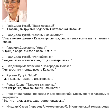
Габдулла Тукай. "Пара лошадей"
"...О Казань, ты грусть и бодрость! Светозарная Казань!"
Габдулла Тукай. "Казань и Закабанье"
"Лишь только древняя Казань приснится, сквозь туман всплывает в памяти 
Кабан..."
Гавриил Державин. "Арфа"
"Звучи, о арфа, ты все о Казани мне..."
Габдулла Тукай. "Родной язык"
"Родной язык - святой язык, отца и матери язык..."
Владимир Маяковский. "По городам Союза"
"Университет - горделивость Казани..."
Рустем Кутуй. "Моя!"
"Моя Казань! - сказать имею право..."
Ренат Харис. "Танцует татарочка"
"Ах, как робко, тихо так танец начинает!.."
Роберт Минуллин (перевод Р. Кожевниковой). Опять снега в Казань м
вернулись...
"Все, что таилось в сердце, встрепенулось..."
Ильдар Юзеев (перевод Р. Кожевниковой). В Клячкинской теперь роди