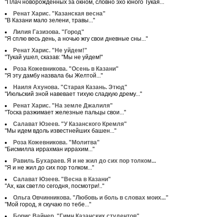
"Плач новорожденных за окном, словно эхо юного Тукая...
Ренат Харис. "Казанская весна"
"В Казани мало зелени, травы..."
Лилия Газизова. "Город"
"Я сплю весь день, а ночью жгу свои дневные сны..."
Ренат Харис. "Не уйдем!"
"Тукай ушел, сказав: "Мы не уйдем!"
Роза Кожевникова. "Осень в Казани"
"Я эту дамбу назвала бы Желтой..."
Наиля Ахунова. "Старая Казань. Этюд"
"Июльский зной навевает тихую сладкую дрему..."
Ренат Харис. "На земле Джалиля"
"Тоска разжимает железные пальцы свои..."
Салават Юзеев. "У Казанского Кремля"
"Мы идем вдоль известнейших башен..."
Роза Кожевникова. "Молитва"
"Бисмилла иррахман иррахим..."
Равиль Бухараев. Я и не жил до сих пор толком...
"Я и не жил до сих пор толком..."
Салават Юзеев. "Весна в Казани"
"Ах, как светло сегодня, посмотри!.."
Ольга Овчинникова. "Любовь и боль в словах моих..."
"Мой город, я скучаю по тебе..."
Борис Вайнер. "Гимн Казанских студентов"