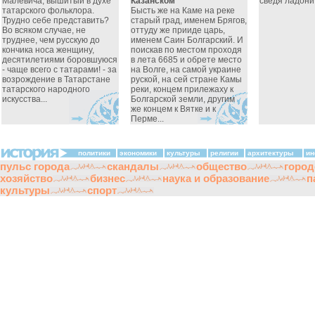
Малевича, вышитый в духе
Казанском"
сведя ладони 
татарского фольклора.
Бысть же на Каме на реке
Трудно себе представить?
старый град, именем Брягов,
Во всяком случае, не
оттуду же прииде царь,
труднее, чем русскую до
именем Саин Болгарский. И
кончика носа женщину,
поискав по местом проходя
десятилетиями боровшуюся
в лета 6685 и обрете место
- чаще всего с татарами! - за
на Волге, на самой украине
возрождение в Татарстане
руской, на сей стране Камы
татарского народного
реки, концем прилежаху к
искусства...
Болгарской земли, другим
же концем к Вятке и к
Перме...
политики
экономики
культуры
религии
архитектуры
ин
пульс города
скандалы
общество
город
хозяйство
бизнес
наука и образование
п
культуры
спорт