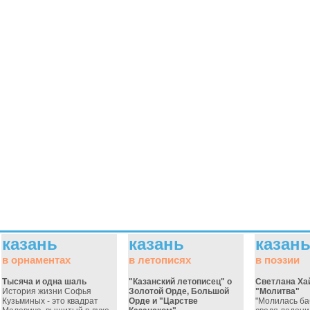
казань
казань
казан
в орнаментах
в летописях
в поэзии
Тысяча и одна шаль
"Казанский летописец" о
Светлана Ха
История жизни Софья
Золотой Орде, Большой
"Молитва"
Кузьминых - это квадрат
Орде и "Царстве
"Молилась ба