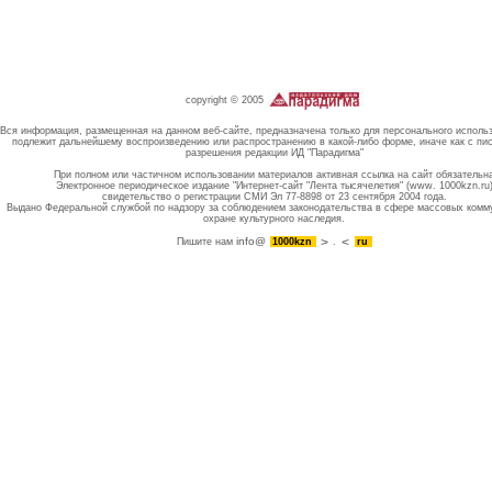
copyright © 2005
Вся информация, размещенная на данном веб-сайте, предназначена только для персонального исполь
подлежит дальнейшему воспроизведению или распространению в какой-либо форме, иначе как с пи
разрешения редакции ИД "Парадигма"
При полном или частичном использовании материалов активная ссылка на сайт обязательн
Электронное периодическое издание "Интернет-сайт "Лента тысячелетия" (www. 1000kzn.ru
свидетельство о регистрации СМИ Эл 77-8898 от 23 сентября 2004 года.
Выдано Федеральной службой по надзору за соблюдением законодательства в сфере массовых комм
охране культурного наследия.
info@
Пишите нам
1000kzn
.
ru