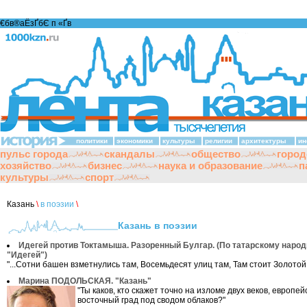
€бв®аЁзҐбЄ п «Ґ­в
политики
экономики
культуры
религии
архитектуры
ин
пульс города
скандалы
общество
город
хозяйство
бизнес
наука и образование
п
культуры
спорт
Казань
\
в поэзии
\
Казань в поэзии
Идегей против Токтамыша. Разоренный Булгар. (По татарскому наро
"Идегей")
"...Сотни башен взметнулись там, Восемьдесят улиц там, Там стоит Золотой 
Марина ПОДОЛЬСКАЯ. "Казань"
"Ты каков, кто скажет точно на изломе двух веков, европей
восточный град под сводом облаков?"