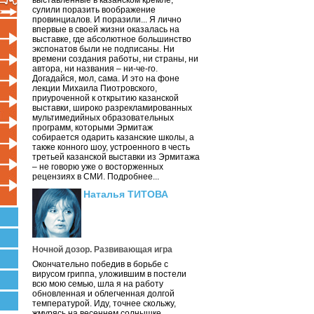
выставленные в казанском кремле,
сулили поразить воображение
провинциалов. И поразили... Я лично
впервые в своей жизни оказалась на
выставке, где абсолютное большинство
экспонатов были не подписаны. Ни
времени создания работы, ни страны, ни
автора, ни названия – ни-че-го.
Догадайся, мол, сама. И это на фоне
лекции Михаила Пиотровского,
приуроченной к открытию казанской
выставки, широко разрекламированных
мультимедийных образовательных
программ, которыми Эрмитаж
собирается одарить казанские школы, а
также конного шоу, устроенного в честь
третьей казанской выставки из Эрмитажа
– не говорю уже о восторженных
рецензиях в СМИ. Подробнее...
Наталья ТИТОВА
Ночной дозор. Развивающая игра
Окончательно победив в борьбе с
вирусом гриппа, уложившим в постели
всю мою семью, шла я на работу
обновленная и облегченная долгой
температурой. Иду, точнее скольжу,
жмурясь на весеннем солнышке.