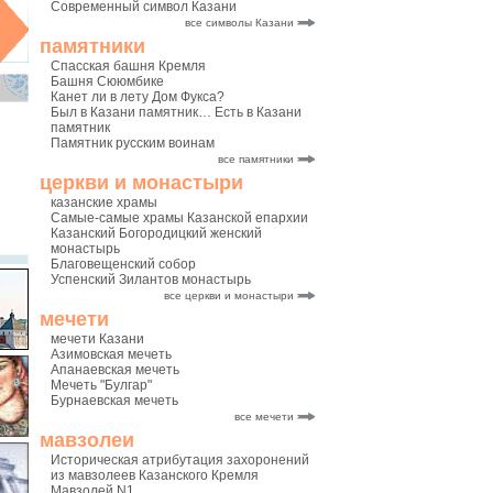
Современный символ Казани
все символы Казани
памятники
Спасская башня Кремля
Башня Сююмбике
Канет ли в лету Дом Фукса?
Был в Казани памятник… Есть в Казани
памятник
Памятник русским воинам
все памятники
церкви и монастыри
казанские храмы
Самые-самые храмы Казанской епархии
Казанский Богородицкий женский
монастырь
Благовещенский собор
Успенский Зилантов монастырь
все церкви и монастыри
мечети
мечети Казани
Азимовская мечеть
Апанаевская мечеть
Мечеть "Булгар"
Бурнаевская мечеть
все мечети
мавзолеи
Историческая атрибутация захоронений
из мавзолеев Казанского Кремля
Мавзолей N1