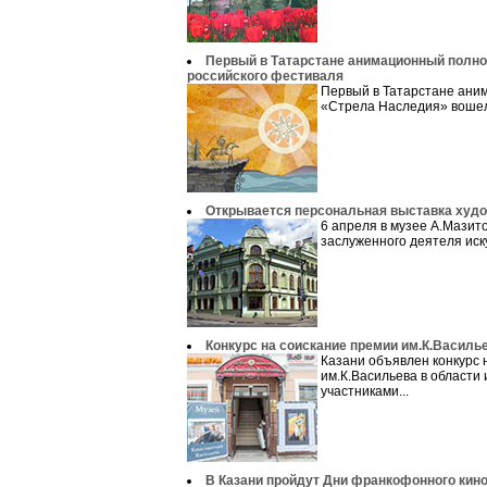
Первый в Татарстане анимационный полн
российского фестиваля
Первый в Татарстане ан
«Стрела Наследия» вошел 
Открывается персональная выставка худ
6 апреля в музее А.Мазит
заслуженного деятеля иску
Конкурс на соискание премии им.К.Василь
Казани объявлен конкурс 
им.К.Васильева в области 
участниками...
В Казани пройдут Дни франкофонного кин