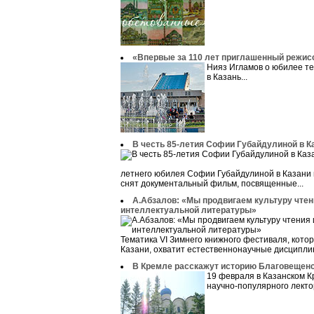
«Впервые за 110 лет приглашенный режисс
Нияз Игламов о юбилее те
в Казань...
В честь 85-летия Софии Губайдулиной в К
летнего юбилея Софии Губайдулиной в Казани
снят документальный фильм, посвященные...
А.Абзалов: «Мы продвигаем культуру чтен
интеллектуальной литературы»
Тематика VI Зимнего книжного фестиваля, кот
Казани, охватит естественнонаучные дисциплины
В Кремле расскажут историю Благовещенс
19 февраля в Казанском К
научно-популярного лекто