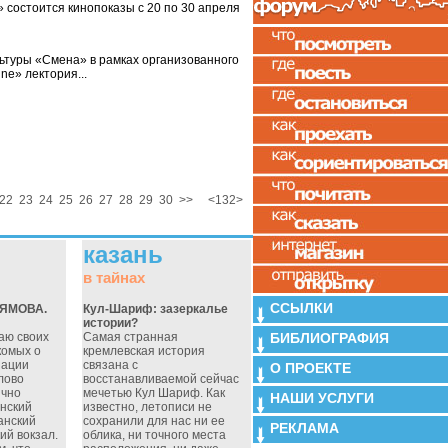
 состоится кинопоказы с 20 по 30 апреля
ьтуры «Смена» в рамках организованного
ne» лектория...
22
23
24
25
26
27
28
29
30
>>
<132>
казань
в тайнах
ССЫЛКИ
ЛЯМОВА.
Кул-Шариф: зазеркалье
истории?
БИБЛИОГРАФИЯ
аю своих
Самая странная
комых о
кремлевская история
иации
связана с
О ПРОЕКТЕ
лово
восстанавливаемой сейчас
ычно
мечетью Кул Шариф. Как
НАШИ УСЛУГИ
нский
известно, летописи не
анский
сохранили для нас ни ее
РЕКЛАМА
ий вокзал.
облика, ни точного места