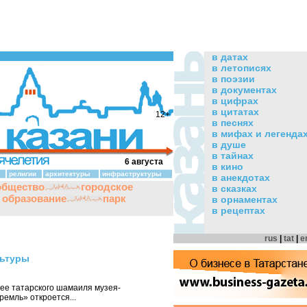
в датах
в летописях
в поэзии
в документах
в цифрах
в цитатах
12+
в песнях
в мифах и легенда
в душе
в тайнах
6 августа
в кино
религии
архитектуры
инфраструктуры
в анекдотах
общество
городское
в сказках
и образование
парк
в орнаментах
в рецептах
rus
|
tat
|
e
льтуры
рее татарского шамаиля музея-
ремль» откроется...