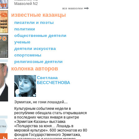
Мавзолей N2
все мавзолеи
известные казанцы
писатели и поэты
политики
общественные деятели
ученые
деятели искусства
спортсмены
религиозные деятели
колонка авторов
Светлана
БЕССЧЕТНОВА
Эрмитаж, не гони лошадей…
Культурным событием недели в
республике обещала стать открывшаяся
в последних числах января в центре
«Эрмитаж-Казань» выставка
«Полцарства за коня… Лошадь в
ства
мировой культуре». 600 экспонатов из 80
фондов Государственного Эрмитажа,