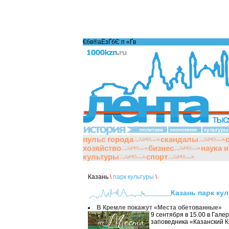
€бв®аЁзҐбЄ п «Ґ­в
политики
экономики
культуры
пульс города
скандалы
хозяйство
бизнес
наука 
культуры
спорт
Казань
\
парк культуры
\
Казань парк ку
В Кремле покажут «Места обетованные»
9 сентября в 15.00 в Гале
заповедника «Казанский К