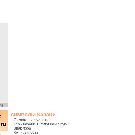
х
ng
символы Казани
Символ тысячелетия
Герб Казани. И флаг нам в руки!
Знак мэра
Кот казанский