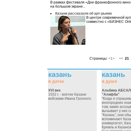
В рамках фестиваля «Дни франкофонного кино»
на большом экране...
Казани рассказали об арт-рынке
В центре современной кул
совместно с «БИЗНЕС Onli
Страницы:
<1>
<<
21
казань
казань
в датах
в душе
XVI век
Альбина АБСА
1552 г. - взятие Казани
"Алифба"
войсками Ивана Грозного.
"Когда я спрашив
иногородних зна
том, какие ассоц
вызывает у них с
"Казань", они об
вспоминают Каза
университет, Каз
Кремль и Казанск