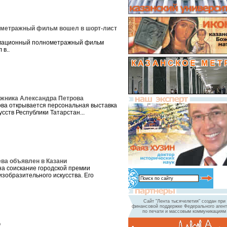
ометражный фильм вошел в шорт-лист
имационный полнометражный фильм
в..
ожника Александра Петрова
ова открывается персональная выставка
сств Республики Татарстан...
ева объявлен в Казани
на соискание городской премии
изобразительного искусства. Его
Сайт "Лента тысячелетия" создан при
финансовой поддержке Федерального агент
по печати и массовым коммуникациям
о