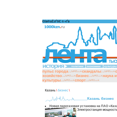
€бв®аЁзҐбЄ п «Ґ­в
политики
экономики
культуры
пульс города
скандалы
хозяйство
бизнес
наука 
культуры
спорт
Казань
\
бизнес
\
Казань бизнес
Новая парогазовая установка на ПАО «Каз
Электростанция мощностью