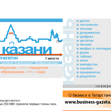
в датах
в летописях
в поэзии
в документах
в цифрах
в цитатах
12+
в песнях
в мифах и легенда
в душе
в тайнах
7 августа
в кино
религии
архитектуры
инфраструктуры
в анекдотах
общество
городское
в сказках
и образование
парк
в орнаментах
в рецептах
rus
|
tat
|
e
аньоргсинтез»
 250 МВт приняла первые тонны газа...