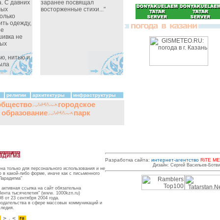
. С давних
заранее посвящал
лых
восторженные стихи..."
олько
ить одежду,
ее
ивка не
ных
ю, нитью и
была
..
религии
архитектуры
инфраструктуры
общество
городское
и образование
парк
Разработка сайта:
интернет-агентство
RiTE ME
Дизайн: Сергей Васильев-Ботв
на только для персонального использования и не
в какой-либо форме, иначе как с письменного
Парадигма"
активная ссылка на сайт обязательна
Лента тысячелетия" (www. 1000kzn.ru)
8 от 23 сентября 2004 года.
нодательства в сфере массовых коммуникаций и
следия.
n
.
ru