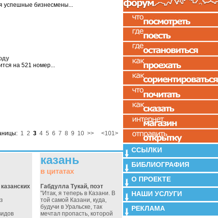
я успешные бизнесмены...
году
тся на 521 номер...
аницы:
1
2
3
4
5
6
7
8
9
10
>>
<101>
ССЫЛКИ
казань
БИБЛИОГРАФИЯ
в цитатах
О ПРОЕКТЕ
 казанских
Габдулла Тукай, поэт
НАШИ УСЛУГИ
"Итак, я теперь в Казани. В
з
той самой Казани, куда,
будучи в Уральске, так
РЕКЛАМА
видов
мечтал пропасть, которой