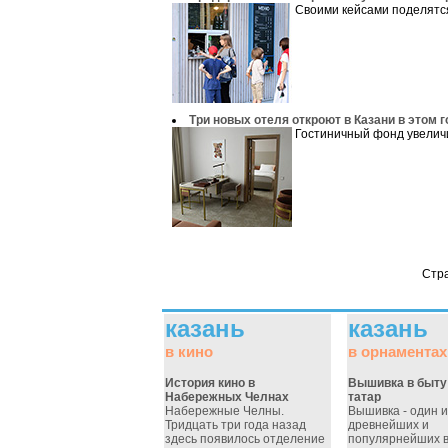
Своими кейсами поделятс
Три новых отеля откроют в Казани в этом 
Гостиничный фонд увеличи
Стр
казань
казань
в кино
в орнаментах
История кино в
Вышивка в быту
Набережных Челнах
татар
Набережные Челны.
Вышивка - один и
Тридцать три года назад
древнейших и
здесь появилось отделение
популярнейших 