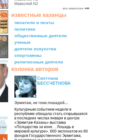
Мавзолей N2
все мавзолеи
известные казанцы
писатели и поэты
политики
общественные деятели
ученые
деятели искусства
спортсмены
религиозные деятели
колонка авторов
Светлана
БЕССЧЕТНОВА
Эрмитаж, не гони лошадей…
Культурным событием недели в
республике обещала стать открывшаяся
в последних числах января в центре
«Эрмитаж-Казань» выставка
«Полцарства за коня… Лошадь в
ства
мировой культуре». 600 экспонатов из 80
фондов Государственного Эрмитажа,