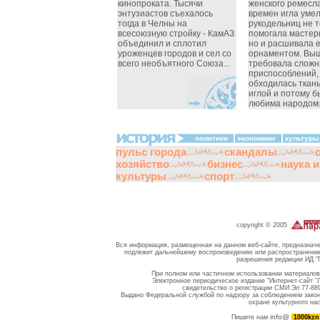
кинопроката. Тысячи
женского ремесла
энтузиастов съехалось
времен игла уме
тогда в Челны на
рукодельниц не т
всесоюзную стройку - КамАЗ
помогала мастер
объединил и сплотил
но и расшивала 
уроженцев городов и сел со
орнаментом. Выш
всего необъятного Союза...
требовала слож
приспособлений,
обходилась ткань
иглой и потому 
любима народом.
политики
экономики
культуры
пульс города
скандалы
хозяйство
бизнес
наука 
культуры
спорт
copyright © 2005
Вся информация, размещенная на данном веб-сайте, предназначе
подлежит дальнейшему воспроизведению или распространению 
разрешения редакции ИД "
При полном или частичном использовании материалов 
Электронное периодическое издание "Интернет-сайт "
свидетельство о регистрации СМИ Эл 77-889
Выдано Федеральной службой по надзору за соблюдением зако
охране культурного на
info@
Пишите нам
1000kz