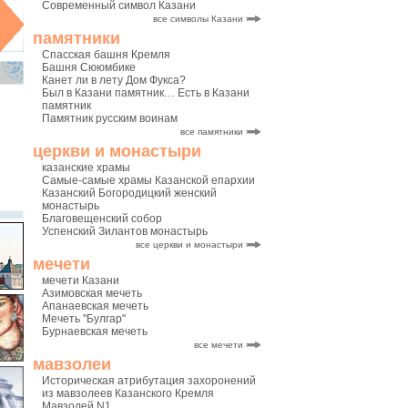
Современный символ Казани
все символы Казани
памятники
Спасская башня Кремля
Башня Сююмбике
Канет ли в лету Дом Фукса?
Был в Казани памятник… Есть в Казани
памятник
Памятник русским воинам
все памятники
церкви и монастыри
казанские храмы
Самые-самые храмы Казанской епархии
Казанский Богородицкий женский
монастырь
Благовещенский собор
Успенский Зилантов монастырь
все церкви и монастыри
мечети
мечети Казани
Азимовская мечеть
Апанаевская мечеть
Мечеть "Булгар"
Бурнаевская мечеть
все мечети
мавзолеи
Историческая атрибутация захоронений
из мавзолеев Казанского Кремля
Мавзолей N1