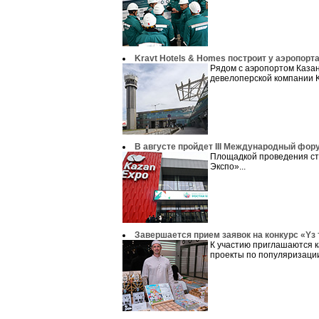
Kravt Hotels & Homes построит у аэропорт
Рядом с аэропортом Казан
девелоперской компании Kr
В августе пройдет III Международный фор
Площадкой проведения ст
Экспо»...
Завершается прием заявок на конкурс «Yз
К участию приглашаются к
проекты по популяризации 