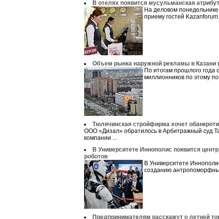
В отелях появится мусульманская атрибу
На деловом понедельнике 
приему гостей Kazanforum.
Объем рынка наружной рекламы в Казани 
По итогам прошлого года 
миллионников по этому по
Тюлячинская стройфирма хочет обанкроти
ООО «Дизал» обратилось в Арбитражный суд Т
компании ...
В Университете Иннополис появится цент
роботов
В Университете Иннополис
созданию антропоморфных
Предпринимателям расскажут о летней то