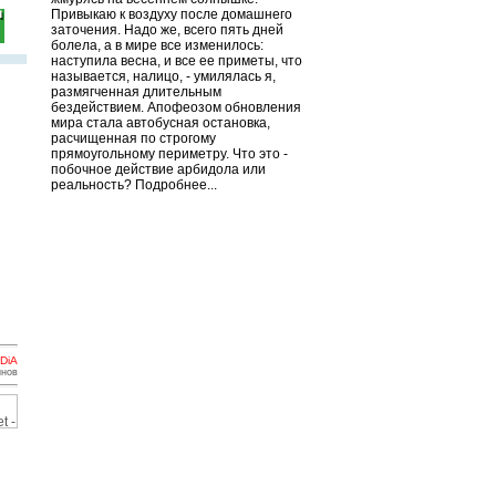
Привыкаю к воздуху после домашнего
заточения. Надо же, всего пять дней
болела, а в мире все изменилось:
наступила весна, и все ее приметы, что
называется, налицо, - умилялась я,
размягченная длительным
бездействием. Апофеозом обновления
мира стала автобусная остановка,
расчищенная по строгому
прямоугольному периметру. Что это -
побочное действие арбидола или
реальность? Подробнее...
DiA
инов