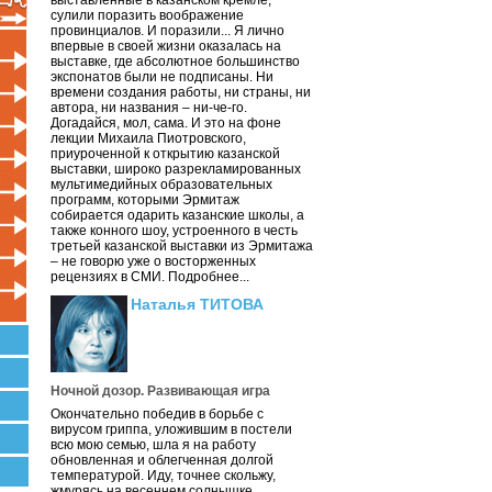
выставленные в казанском кремле,
сулили поразить воображение
провинциалов. И поразили... Я лично
впервые в своей жизни оказалась на
выставке, где абсолютное большинство
экспонатов были не подписаны. Ни
времени создания работы, ни страны, ни
автора, ни названия – ни-че-го.
Догадайся, мол, сама. И это на фоне
лекции Михаила Пиотровского,
приуроченной к открытию казанской
выставки, широко разрекламированных
мультимедийных образовательных
программ, которыми Эрмитаж
собирается одарить казанские школы, а
также конного шоу, устроенного в честь
третьей казанской выставки из Эрмитажа
– не говорю уже о восторженных
рецензиях в СМИ. Подробнее...
Наталья ТИТОВА
Ночной дозор. Развивающая игра
Окончательно победив в борьбе с
вирусом гриппа, уложившим в постели
всю мою семью, шла я на работу
обновленная и облегченная долгой
температурой. Иду, точнее скольжу,
жмурясь на весеннем солнышке.