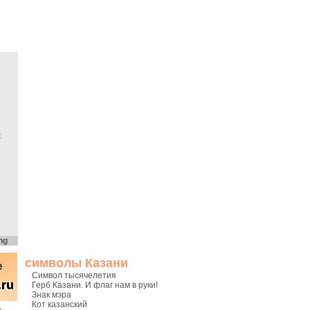
х
ng
символы Казани
Символ тысячелетия
Герб Казани. И флаг нам в руки!
Знак мэра
Кот казанский