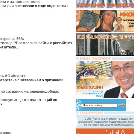
тика и халяльное меню
в мэрии рассказали о ходе подготовки к
..
вырос на 56%
столица РТ возглавила рейтинг российских
казателю...
ть АО «Кварт»
атарстана с заявлением о признании
р по созданию человекоподобных
 запустят центр компетенций по
 ...
Сайт "Лента тысячелетия" создан при
финансовой поддержке Федерального агент
по печати и массовым коммуникациям
рговле