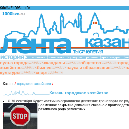
€бв®аЁзҐбЄ п «Ґ­в
политики
экономики
культуры
религии
архитектуры
ин
пульс города
скандалы
общество
город
хозяйство
бизнес
наука и образование
п
культуры
спорт
Казань
\
городское хозяйство
\
Казань городское хозяйство
С 30 сентября будет частично ограничено движение транспорта по ря
Временное закрытие движения связано с производст
различного рода ремонтных...