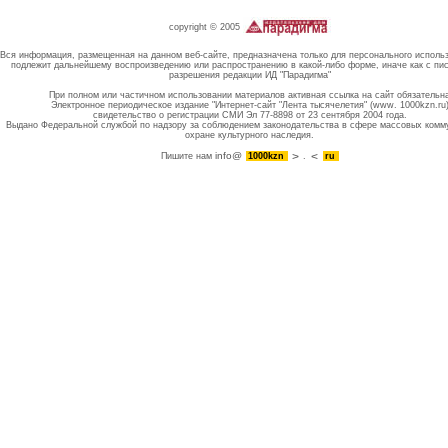
copyright © 2005
Вся информация, размещенная на данном веб-сайте, предназначена только для персонального исполь
подлежит дальнейшему воспроизведению или распространению в какой-либо форме, иначе как с пи
разрешения редакции ИД "Парадигма"
При полном или частичном использовании материалов активная ссылка на сайт обязательн
Электронное периодическое издание "Интернет-сайт "Лента тысячелетия" (www. 1000kzn.ru
свидетельство о регистрации СМИ Эл 77-8898 от 23 сентября 2004 года.
Выдано Федеральной службой по надзору за соблюдением законодательства в сфере массовых комм
охране культурного наследия.
info@
Пишите нам
1000kzn
.
ru