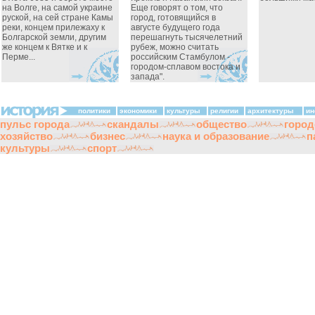
на Волге, на самой украине
Еще говорят о том, что
руской, на сей стране Камы
город, готовящийся в
реки, концем прилежаху к
августе будущего года
Болгарской земли, другим
перешагнуть тысячелетний
же концем к Вятке и к
рубеж, можно считать
Перме...
российским Стамбулом -
городом-сплавом востока и
запада".
политики
экономики
культуры
религии
архитектуры
ин
пульс города
скандалы
общество
город
хозяйство
бизнес
наука и образование
п
культуры
спорт