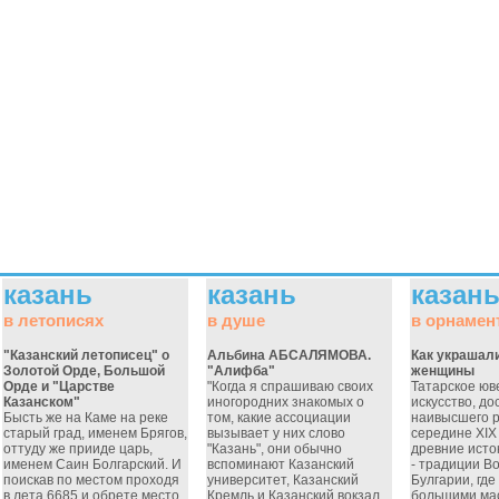
казань
казань
казан
в летописях
в душе
в орнамен
"Казанский летописец" о
Альбина АБСАЛЯМОВА.
Как украшал
Золотой Орде, Большой
"Алифба"
женщины
Орде и "Царстве
"Когда я спрашиваю своих
Татарское юв
Казанском"
иногородних знакомых о
искусство, д
Бысть же на Каме на реке
том, какие ассоциации
наивысшего р
старый град, именем Брягов,
вызывает у них слово
середине XIX
оттуду же прииде царь,
"Казань", они обычно
древние исток
именем Саин Болгарский. И
вспоминают Казанский
- традиции В
поискав по местом проходя
университет, Казанский
Булгарии, гд
в лета 6685 и обрете место
Кремль и Казанский вокзал.
большими мас