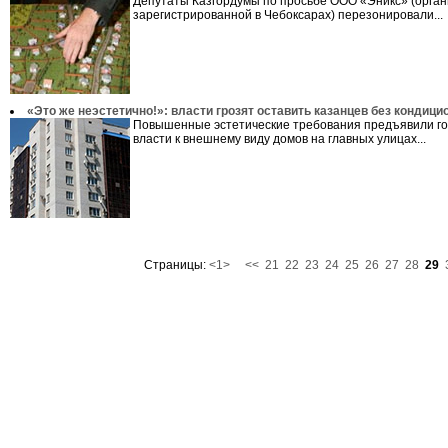
Депутаты Казгордумы по просьбе ООО «Эникс» (орган
зарегистрированной в Чебоксарах) перезонировали...
«Это же неэстетично!»: власти грозят оставить казанцев без кондици
Повышенные эстетические требования предъявили г
власти к внешнему виду домов на главных улицах...
Страницы:
<1>
<<
21
22
23
24
25
26
27
28
29