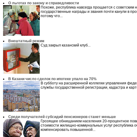
О льготах по закону и справедливости
Похоже, республика навсегда прощается с советским 
государственные награды и звания почти канули в про
потому что...
Внештатный режим
Суд закрыл казанский клуб...
В Казани число сделок по ипотеке упало на 70%
В субботу на расширенной коллегии управления фед
службы государственной регистрации, кадастра и карт
Cреди получателей субсидий пенсионеров станет меньше
Грозящее обнищанием населения 20-процентное по
стоимости жилищно-коммунальных услуг республика 
компенсировать повышенной...