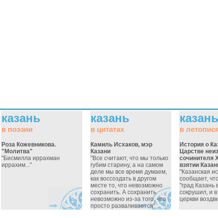
казань
казань
казан
в поэзии
в цитатах
в летопис
Роза Кожевникова.
Камиль Исхаков, мэр
История о К
"Молитва"
Казани
Царстве неи
"Бисмилла иррахман
"Все считают, что мы только
сочинителя X
иррахим..."
губим старину, а на самом
взятии Казан
деле мы все время думаем,
"Казанская и
как воссоздать в другом
сообщает, чт
месте то, что невозможно
"град Казань 
сохранить. А сохранить
сокрушил, и в
невозможно из-за того, что
церкви воздвиг
просто разваливается"