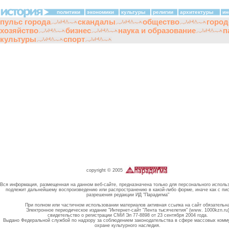
политики
экономики
культуры
религии
архитектуры
ин
пульс города
скандалы
общество
город
хозяйство
бизнес
наука и образование
п
культуры
спорт
copyright © 2005
Вся информация, размещенная на данном веб-сайте, предназначена только для персонального исполь
подлежит дальнейшему воспроизведению или распространению в какой-либо форме, иначе как с пи
разрешения редакции ИД "Парадигма"
При полном или частичном использовании материалов активная ссылка на сайт обязательн
Электронное периодическое издание "Интернет-сайт "Лента тысячелетия" (www. 1000kzn.ru
свидетельство о регистрации СМИ Эл 77-8898 от 23 сентября 2004 года.
Выдано Федеральной службой по надзору за соблюдением законодательства в сфере массовых комм
охране культурного наследия.