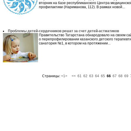
вторник на базе республиканского Центра медицинско
профилактики (Нариманова, 112). В рамках новой...
Проблемы детей-сердечников решат за счет детей-астматиков
Правительство Татарстана обнародовало на своем с
о перепрофилировании казанского детского терапевти
санатория №1, в котором на протяжении...
Страницы:
<1>
<<
61
62
63
64
65
66
67
68
69