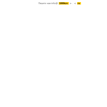
info@
Пишите нам
1000kzn
.
ru