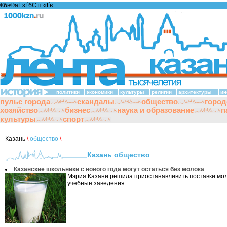
€бв®аЁзҐбЄ п «Ґ­в
политики
экономики
культуры
религии
архитектуры
ин
пульс города
скандалы
общество
город
хозяйство
бизнес
наука и образование
п
культуры
спорт
Казань
\
общество
\
Казань общество
Казанские школьники с нового года могут остаться без молока
Мэрия Казани решила приостанавливить поставки мол
учебные заведения...