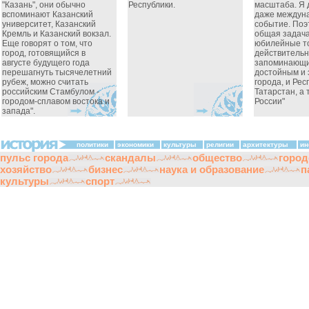
"Казань", они обычно
Республики.
масштаба. Я 
вспоминают Казанский
даже междун
университет, Казанский
событие. Поэ
Кремль и Казанский вокзал.
общая задача
Еще говорят о том, что
юбилейные т
город, готовящийся в
действительн
августе будущего года
запоминающи
перешагнуть тысячелетний
достойным и 
рубеж, можно считать
города, и Рес
российским Стамбулом -
Татарстан, а 
городом-сплавом востока и
России"
запада".
политики
экономики
культуры
религии
архитектуры
ин
пульс города
скандалы
общество
город
хозяйство
бизнес
наука и образование
п
культуры
спорт