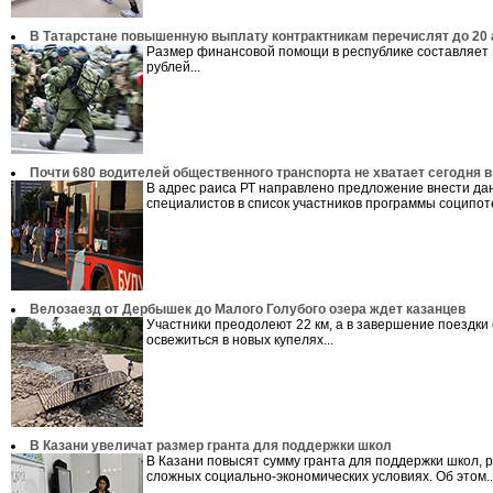
В Татарстане повышенную выплату контрактникам перечислят до 20 
Размер финансовой помощи в республике составляет 
рублей...
Почти 680 водителей общественного транспорта не хватает сегодня в
В адрес раиса РТ направлено предложение внести да
специалистов в список участников программы соципоте
Велозаезд от Дербышек до Малого Голубого озера ждет казанцев
Участники преодолеют 22 км, а в завершение поездки 
освежиться в новых купелях...
В Казани увеличат размер гранта для поддержки школ
В Казани повысят сумму гранта для поддержки школ, 
сложных социально-экономических условиях. Об этом..