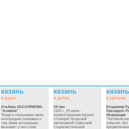
казань
казань
казан
в душе
в датах
в цитатах
Альбина АБСАЛЯМОВА.
ХХ век
Владимир Пу
"Алифба"
1920 г., 25 июня -
Президент Р
"Когда я спрашиваю своих
провозглашение Казани
Федерации
иногородних знакомых о
столицей Татарской
"Тысячелетие
том, какие ассоциации
Автономной Советской
событие, без
вызывает у них слово
Социалистической
преувеличени