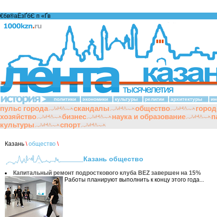
€бв®аЁзҐбЄ п «Ґ­в
политики
экономики
культуры
религии
архитектуры
ин
пульс города
скандалы
общество
город
хозяйство
бизнес
наука и образование
п
культуры
спорт
Казань
\
общество
\
Казань общество
Капитальный ремонт подросткового клуба BEZ завершен на 15%
Работы планируют выполнить к концу этого года...