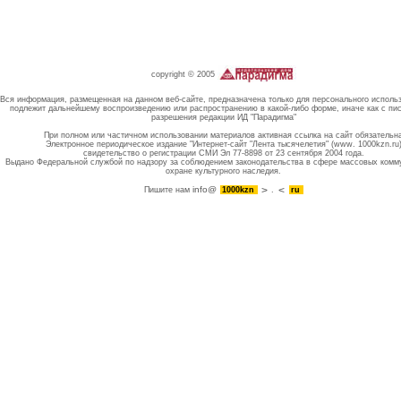
copyright © 2005
Вся информация, размещенная на данном веб-сайте, предназначена только для персонального исполь
подлежит дальнейшему воспроизведению или распространению в какой-либо форме, иначе как с пи
разрешения редакции ИД "Парадигма"
При полном или частичном использовании материалов активная ссылка на сайт обязательн
Электронное периодическое издание "Интернет-сайт "Лента тысячелетия" (www. 1000kzn.ru
свидетельство о регистрации СМИ Эл 77-8898 от 23 сентября 2004 года.
Выдано Федеральной службой по надзору за соблюдением законодательства в сфере массовых комм
охране культурного наследия.
info@
Пишите нам
1000kzn
.
ru