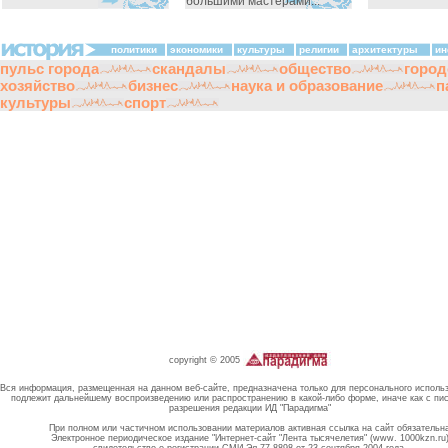
большими мастерами...
политики
экономики
культуры
религии
архитектуры
ин
пульс города
скандалы
общество
город
хозяйство
бизнес
наука и образование
п
культуры
спорт
copyright © 2005
Вся информация, размещенная на данном веб-сайте, предназначена только для персонального исполь
подлежит дальнейшему воспроизведению или распространению в какой-либо форме, иначе как с пи
разрешения редакции ИД "Парадигма"
При полном или частичном использовании материалов активная ссылка на сайт обязательн
Электронное периодическое издание "Интернет-сайт "Лента тысячелетия" (www. 1000kzn.ru