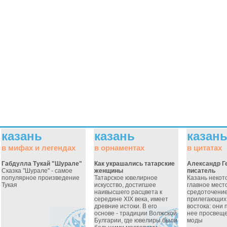
казань
казань
казан
в мифах и легендах
в орнаментах
в цитатах
Габдулла Тукай "Шурале"
Как украшались татарские
Александр Г
Сказка "Шурале" - самое
женщины
писатель
популярное произведение
Татарское ювелирное
Казань некот
Тукая
искусство, достигшее
главное место
наивысшего расцвета к
средоточение
середине XIX века, имеет
прилегающих 
древние истоки. В его
востока: они
основе - традиции Волжской
нее просвеще
Булгарии, где ювелиры были
моды