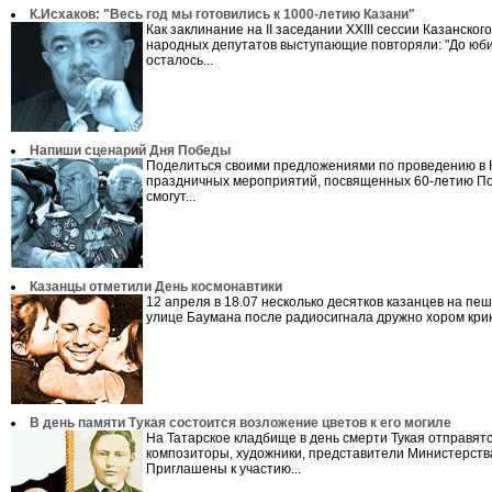
К.Исхаков: "Весь год мы готовились к 1000-летию Казани"
Как заклинание на II заседании XXIII сессии Казанског
народных депутатов выступающие повторяли: "До юб
осталось...
Напиши сценарий Дня Победы
Поделиться своими предложениями по проведению в 
праздничных мероприятий, посвященных 60-летию П
смогут...
Казанцы отметили День космонавтики
12 апреля в 18.07 несколько десятков казанцев на пе
улице Баумана после радиосигнала дружно хором крик
В день памяти Тукая состоится возложение цветов к его могиле
На Татарское кладбище в день смерти Тукая отправят
композиторы, художники, представители Министерства
Приглашены к участию...