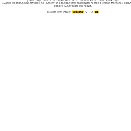
свидетельство о регистрации СМИ Эл 77-8898 от 23 сентября 2004 года.
Выдано Федеральной службой по надзору за соблюдением законодательства в сфере массовых комм
охране культурного наследия.
info@
Пишите нам
1000kzn
.
ru