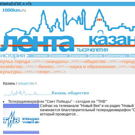
€бв®аЁзҐбЄ п «Ґ­в
политики
экономики
культуры
религии
архитектуры
ин
пульс города
скандалы
общество
город
хозяйство
бизнес
наука и образование
п
культуры
спорт
Казань
\
общество
\
Казань общество
Телерадиомарафон "Свет Победы" - сегодня на "ТНВ"
Сейчас на телеканале "Новый Век" и на радио "Новый 
начинается благотворительный телерадиомарафон "С
который проводится...