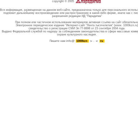
copyright © 2005
Вся информация, размещенная на данном веб-сайте, предназначена только для персонального исполь
подлежит дальнейшему воспроизведению или распространению в какой-либо форме, иначе как с пи
разрешения редакции ИД "Парадигма"
При полном или частичном использовании материалов активная ссылка на сайт обязательн
Электронное периодическое издание "Интернет-сайт "Лента тысячелетия" (www. 1000kzn.ru
свидетельство о регистрации СМИ Эл 77-8898 от 23 сентября 2004 года.
Выдано Федеральной службой по надзору за соблюдением законодательства в сфере массовых комм
охране культурного наследия.
info@
Пишите нам
1000kzn
.
ru