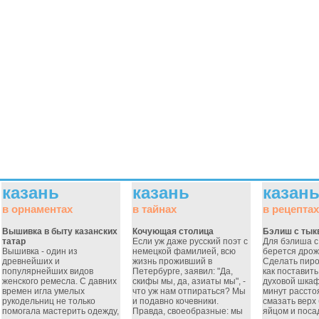
казань
казань
казан
в орнаментах
в тайнах
в рецептах
Вышивка в быту казанских
Кочующая столица
Бэлиш с тык
татар
Если уж даже русский поэт с
Для бэлиша с
Вышивка - один из
немецкой фамилией, всю
берется дрож
древнейших и
жизнь проживший в
Сделать пиро
популярнейших видов
Петербурге, заявил: "Да,
как поставить
женского ремесла. С давних
скифы мы, да, азиаты мы", -
духовой шкаф
времен игла умелых
что уж нам отпираться? Мы
минут рассто
рукодельниц не только
и подавно кочевники.
смазать верх
помогала мастерить одежду,
Правда, своеобразные: мы
яйцом и посад