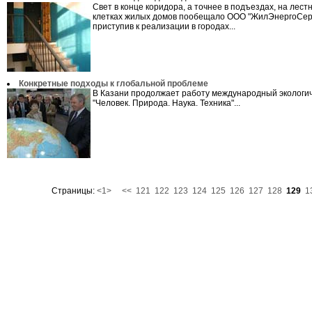
Свет в конце коридора, а точнее в подъездах, на лест
клетках жилых домов пообещало ООО "ЖилЭнергоСер
приступив к реализации в городах...
Конкретные подходы к глобальной проблеме
В Казани продолжает работу международный экологи
"Человек. Природа. Наука. Техника"...
Страницы:
<1>
<<
121
122
123
124
125
126
127
128
129
1