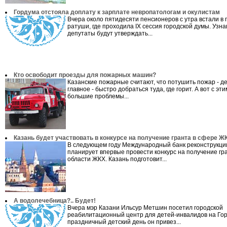
Гордума отстояла доплату к зарплате невропатологам и окулистам
Вчера около пятидесяти пенсионеров с утра встали в 
ратуши, где проходила IX сессия городской думы. Узнав
депутаты будут утверждать...
Кто освободит проезды для пожарных машин?
Казанские пожарные считают, что потушить пожар - д
главное - быстро добраться туда, где горит. А вот с эти
большие проблемы...
Казань будет участвовать в конкурсе на получение гранта в сфере Ж
В следующем году Международный банк реконструкци
планирует впервые провести конкурс на получение гра
области ЖКХ. Казань подготовит...
А водолечебница?.. Будет!
Вчера мэр Казани Ильсур Метшин посетил городской
реабилитационный центр для детей-инвалидов на Гор
праздничный детский день он привез...