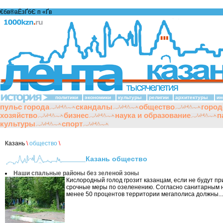
€бв®аЁзҐбЄ п «Ґ­в
политики
экономики
культуры
религии
архитектуры
ин
пульс города
скандалы
общество
город
хозяйство
бизнес
наука и образование
п
культуры
спорт
Казань
\
общество
\
Казань общество
Наши спальные районы без зеленой зоны
Кислородный голод грозит казанцам, если не будут п
срочные меры по озеленению. Согласно санитарным 
менее 50 процентов территории мегаполиса должны...