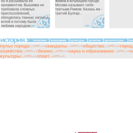
но и расшивала ее
живем в кочующем городе.
орнаментом. Вышивка не
Москва называет себя
требовала сложных
третьим Римом. Казань же -
приспособлений,
третий Булгар...
обходилась тканью, нитью и
иглой и потому была
любима народом...
политики
экономики
культуры
религии
архитектуры
ин
пульс города
скандалы
общество
город
хозяйство
бизнес
наука и образование
п
культуры
спорт