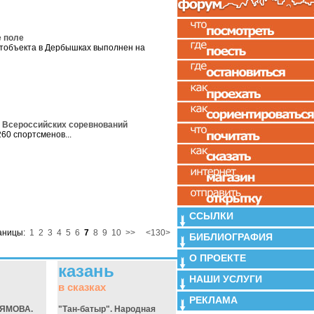
е поле
тобъекта в Дербышках выполнен на
р Всероссийских соревнований
60 спортсменов...
ССЫЛКИ
аницы:
1
2
3
4
5
6
7
8
9
10
>>
<130>
БИБЛИОГРАФИЯ
О ПРОЕКТЕ
казань
НАШИ УСЛУГИ
в сказках
РЕКЛАМА
ЛЯМОВА.
"Тан-батыр". Народная