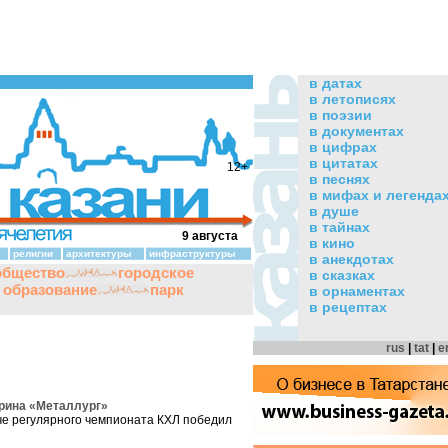
в датах
в летописях
в поэзии
в документах
в цифрах
в цитатах
12+
в песнях
в мифах и легенда
в душе
в тайнах
9 августа
в кино
религии
архитектуры
инфраструктуры
в анекдотах
общество
городское
в сказках
и образование
парк
в орнаментах
в рецептах
rus
|
tat
|
e
арина «Металлург»
че регулярного чемпионата КХЛ победил