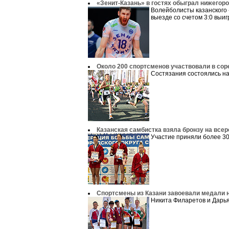
«Зенит-Казань» в гостях обыграл нижегор
Волейболисты казанского 
выезде со счетом 3:0 выигр
Около 200 спортсменов участвовали в сор
Состязания состоялись на
Казанская самбистка взяла бронзу на все
Участие приняли более 30
Спортсмены из Казани завоевали медали н
Никита Филаретов и Дарья