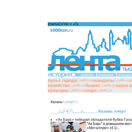
€бв®аЁзҐбЄ п «Ґ­в
политики
экономики
культуры
пульс города
скандалы
хозяйство
бизнес
наука 
культуры
спорт
Казань
\
спорт
\
Казань спорт
«Ак Барс» победил обладателя Кубка Гаг
"Ак Барс" в домашнем мат
«Металлург» (4:1)...