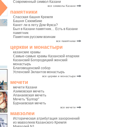
Современный символ Казани
все символы Казани
памятники
Спасская башня Кремля
Башня Сююмбике
Канет ли в лету Дом Фукса?
Был в Казани памятник… Есть в Казани
памятник
Памятник русским воинам
все памятники
церкви и монастыри
казанские храмы
Самые-самые храмы Казанской епархии
Казанский Богородицкий женский
монастырь
Благовещенский собор
Успенский Зилантов монастырь
все церкви и монастыри
мечети
мечети Казани
Азимовская мечеть
Апанаевская мечеть
Мечеть "Булгар"
Бурнаевская мечеть
все мечети
мавзолеи
Историческая атрибутация захоронений
из мавзолеев Казанского Кремля
Мавзолей N1