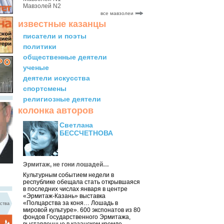
Мавзолей N2
все мавзолеи
известные казанцы
писатели и поэты
политики
общественные деятели
ученые
деятели искусства
спортсмены
религиозные деятели
колонка авторов
Светлана
БЕССЧЕТНОВА
Эрмитаж, не гони лошадей…
Культурным событием недели в
республике обещала стать открывшаяся
в последних числах января в центре
«Эрмитаж-Казань» выставка
«Полцарства за коня… Лошадь в
ства
мировой культуре». 600 экспонатов из 80
фондов Государственного Эрмитажа,