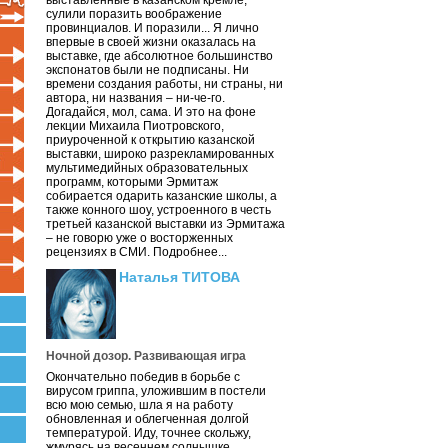
выставленные в казанском кремле,
сулили поразить воображение
провинциалов. И поразили... Я лично
впервые в своей жизни оказалась на
выставке, где абсолютное большинство
экспонатов были не подписаны. Ни
времени создания работы, ни страны, ни
автора, ни названия – ни-че-го.
Догадайся, мол, сама. И это на фоне
лекции Михаила Пиотровского,
приуроченной к открытию казанской
выставки, широко разрекламированных
мультимедийных образовательных
программ, которыми Эрмитаж
собирается одарить казанские школы, а
также конного шоу, устроенного в честь
третьей казанской выставки из Эрмитажа
– не говорю уже о восторженных
рецензиях в СМИ. Подробнее...
Наталья ТИТОВА
Ночной дозор. Развивающая игра
Окончательно победив в борьбе с
вирусом гриппа, уложившим в постели
всю мою семью, шла я на работу
обновленная и облегченная долгой
температурой. Иду, точнее скольжу,
жмурясь на весеннем солнышке.