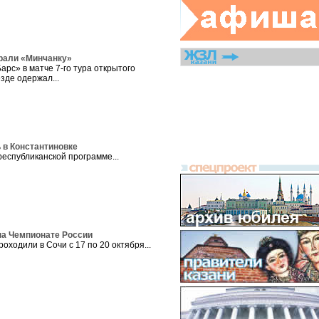
рали «Минчанку»
арс» в матче 7-го тура открытого
зде одержал...
 в Константиновке
республиканской программе...
на Чемпионате России
ходили в Сочи с 17 по 20 октября...