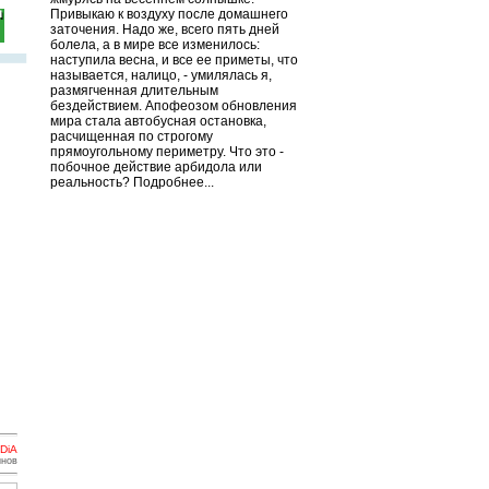
Привыкаю к воздуху после домашнего
заточения. Надо же, всего пять дней
болела, а в мире все изменилось:
наступила весна, и все ее приметы, что
называется, налицо, - умилялась я,
размягченная длительным
бездействием. Апофеозом обновления
мира стала автобусная остановка,
расчищенная по строгому
прямоугольному периметру. Что это -
побочное действие арбидола или
реальность? Подробнее...
DiA
инов