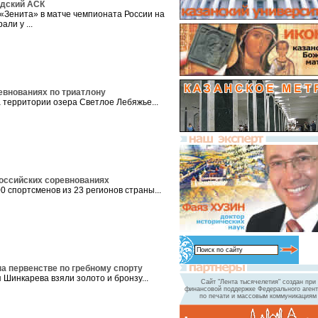
одский АСК
«Зенита» в матче чемпионата России на
али у ...
евнованиях по триатлону
 территории озера Светлое Лебяжье...
российских соревнованиях
0 спортсменов из 23 регионов страны...
а первенстве по гребному спорту
 Шинкарева взяли золото и бронзу...
Сайт "Лента тысячелетия" создан при
финансовой поддержке Федерального агент
по печати и массовым коммуникациям