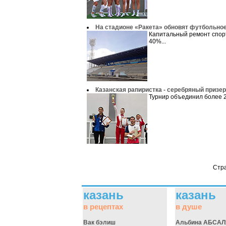
На стадионе «Ракета» обновят футбольно
Капитальный ремонт спор
40%...
Казанская рапиристка - серебряный призе
Турнир объединил более 2
Стр
казань
казань
в рецептах
в душе
Вак бэлиш
Альбина АБСА