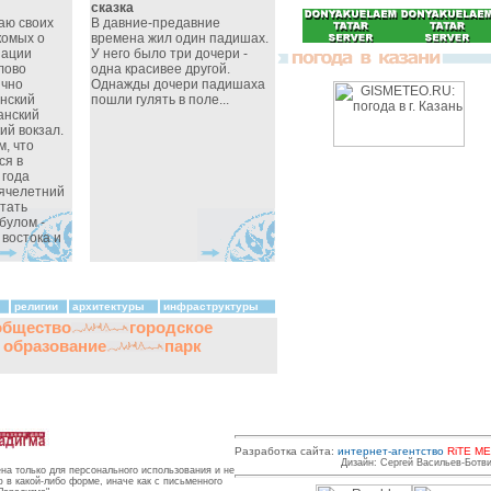
сказка
аю своих
В давние-предавние
комых о
времена жил один падишах.
иации
У него было три дочери -
лово
одна красивее другой.
ычно
Однажды дочери падишаха
нский
пошли гулять в поле...
анский
ий вокзал.
м, что
ся в
 года
ячелетний
тать
булом -
востока и
религии
архитектуры
инфраструктуры
общество
городское
и образование
парк
Разработка сайта:
интернет-агентство
RiTE ME
Дизайн: Сергей Васильев-Ботв
на только для персонального использования и не
в какой-либо форме, иначе как с письменного