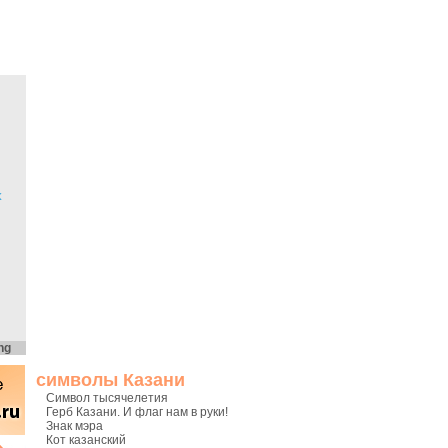
х
ng
символы Казани
Символ тысячелетия
Герб Казани. И флаг нам в руки!
Знак мэра
Кот казанский