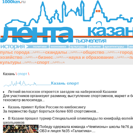
политики
экономики
культуры
религии
архитектуры
ин
пульс города
скандалы
общество
город
хозяйство
бизнес
наука и образование
п
культуры
спорт
Казань
\
спорт
\
Казань спорт
Летний велосезон откроется заездом на набережной Казанки
Для участников организуют разминку, выступление спортсменов, маркет и 
техосмотр велосипеда...
Казань примет Кубок России по кикбоксингу
За первенство будут бороться более 600 спортсменов...
В Казани прошел турнир Специальной олимпиады по юнифайд-волей
школьников
Победу одержала команда «Чемпионы» школы №76 дл
ОВЗ и лицея №35 «Галактика»....