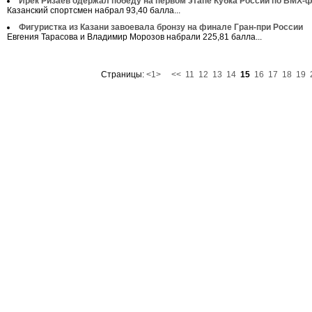
Ирек Ризаев одержал победу на первом этапе Кубка России по ВМХ-
Казанский спортсмен набрал 93,40 балла...
Фигуристка из Казани завоевала бронзу на финале Гран-при России
Евгения Тарасова и Владимир Морозов набрали 225,81 балла...
Страницы:
<1>
<<
11
12
13
14
15
16
17
18
19