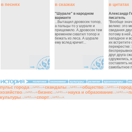
в песнях
в сказках
в цитатах
"Шурале" в народном
Александр Г
варианте
писатель
...Вытащил дровосек топор,
"Вообще знач
а пальцы-то у шурале и
велико: это м
прищемило. А дровосек тем
свидания дву
временем схватил топор и
потому в ней 
бежать из леса. А шурале
западное и во
ему вслед кричит...
их встретите
перекрестке: 
беспрерывног
друг друга сж
сдружились, 
составлять н
самобытное п
политики
экономики
культуры
религии
архитектуры
ин
пульс города
скандалы
общество
город
хозяйство
бизнес
наука и образование
п
культуры
спорт