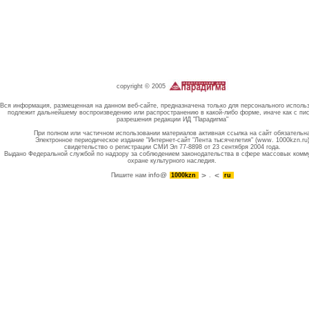
copyright © 2005
Вся информация, размещенная на данном веб-сайте, предназначена только для персонального исполь
подлежит дальнейшему воспроизведению или распространению в какой-либо форме, иначе как с пи
разрешения редакции ИД "Парадигма"
При полном или частичном использовании материалов активная ссылка на сайт обязательн
Электронное периодическое издание "Интернет-сайт "Лента тысячелетия" (www. 1000kzn.ru
свидетельство о регистрации СМИ Эл 77-8898 от 23 сентября 2004 года.
Выдано Федеральной службой по надзору за соблюдением законодательства в сфере массовых комм
охране культурного наследия.
info@
Пишите нам
1000kzn
.
ru