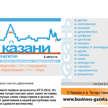
в датах
в летописях
в поэзии
в документах
в цифрах
в цитатах
12+
в песнях
в мифах и легенда
в душе
в тайнах
6 августа
в кино
религии
архитектуры
инфраструктуры
в анекдотах
общество
городское
в сказках
и образование
парк
в орнаментах
в рецептах
али считать двоечников
rus
|
tat
|
e
вало первые результаты ЕГЭ-2012. Из
ики татарстанских школ знают историю,
лучше своих сверстников в целом по
т двоечников в нашей республике пока
и сдавали математику.