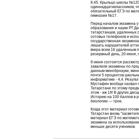
8.45. Крыльцо школы №120
одиннадцатиклассников, чт
обязательный ЕГЭ по мате
гимназии №17.
Перед началом экзамена у
образования и науки РТ Д
татарстанцев, удаленных с
сотовых телефонов и испо
государственная экзамена
лишать нарушителей аттес
вчера всем 16 удаленным п
резервный день, 20 июня, 
9 июня состоится рассмот
завалили экзамены по пре
данным минобрнауки, мини
почти 5 процентов школьник
информатике - 4,4. Резул
Мустафин вообще назвал п
Татарстане по этому предм
этом - аж 19! В других дис
Историю на 100 баллов в р
биологию — трое.
Когда этот материал готов
Татарстан вновь "засветил
материал ЕГЭ по математи
экзамена за использовани
меньше десяти учеников.