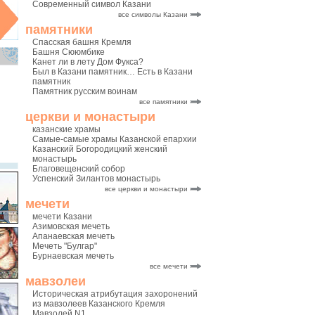
Современный символ Казани
все символы Казани
памятники
Спасская башня Кремля
Башня Сююмбике
Канет ли в лету Дом Фукса?
Был в Казани памятник… Есть в Казани
памятник
Памятник русским воинам
все памятники
церкви и монастыри
казанские храмы
Самые-самые храмы Казанской епархии
Казанский Богородицкий женский
монастырь
Благовещенский собор
Успенский Зилантов монастырь
все церкви и монастыри
мечети
мечети Казани
Азимовская мечеть
Апанаевская мечеть
Мечеть "Булгар"
Бурнаевская мечеть
все мечети
мавзолеи
Историческая атрибутация захоронений
из мавзолеев Казанского Кремля
Мавзолей N1