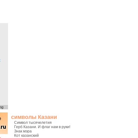
х
ng
символы Казани
Символ тысячелетия
Герб Казани. И флаг нам в руки!
Знак мэра
Кот казанский