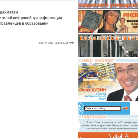
 шахматам
дителей цифровой трансформации
правленцев в образовании
все статьи раздела
Сайт "Лента тысячелетия" создан при
финансовой поддержке Федерального агент
по печати и массовым коммуникациям