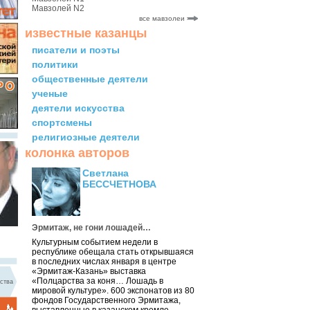
Мавзолей N2
все мавзолеи
известные казанцы
писатели и поэты
политики
общественные деятели
ученые
деятели искусства
спортсмены
религиозные деятели
колонка авторов
Светлана
БЕССЧЕТНОВА
Эрмитаж, не гони лошадей…
Культурным событием недели в
республике обещала стать открывшаяся
в последних числах января в центре
«Эрмитаж-Казань» выставка
«Полцарства за коня… Лошадь в
ства
мировой культуре». 600 экспонатов из 80
фондов Государственного Эрмитажа,