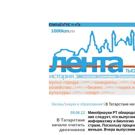
€бв®аЁзҐбЄ п «Ґ­в
политики
экономики
культуры
пульс города
скандалы
хозяйство
бизнес
наука 
культуры
спорт
Казань
\
наука и образование
\
В Татарстане нач
09.06.12
Минобрнауки РТ обнародо
них следует, что выпускн
В Татарстане
информатику и биологию 
начали считать
стране. Поскольку процен
двоечников
меньше. Вчера выпускник