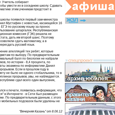
. Учитель собирает
обы увести их в соседнюю школу. Сдавать
матике этим ученикам предстоит в
 школы появился первый зам-министра
анил Мустафин с новостью, касающейся 16
 ЕГЭ по русскому языку за пронос
льзование шпаргалок. Республиканская
ционная комиссия (ГЭК) решила не
тата, дать им второй шанс. Поэтому
озволили сдать математику, а в
пересдать русский язык.
рение апелляций тех ребят, которые
дметам по выбору. По предварительным
мальный балл по биологии не набрали
ов, по истории - 8,4 процента, по
ьтаты экзамена по информатике Данил
рорывом. Если в прошлом году в
ету не было ни одного стобалльника, то в
циплинах прорывов, увы, не наблюдается.
еспублике сдал всего один выпускник,
ился к печати, появилась информация, что
ся" в Интернете - в Сети был размещен
ке. По предварительным данным, с этого
е мобильных подсказок были удалены не
"Вечерняя Казань" от 8.06.12