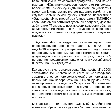
Казанский комбинат молочных продуктов «Эдельвейс-
в холдинг «Юнимилк», намерен получить от минсельхо
более 23 млн. рублей субсидий на компенсацию части 
кредитам. Министерство в ответ на заявку комбината 
ему чуть больше 15 млн. рублей, ссылаясь на жесткие 
«Эдельвейс-М» во второй раз (ранее газета "БИЗНЕС O
сообщала об аналогичном судебном процессе) доказы
арбитраже РТ справедливость своих доводов и обвинял
бездействии министерство. Истец уверен в своей право
предприятия «Юнимилка» в других регионах получают
субсидии.
«Эдельвейс-М» претендует на госкомпенсацию стоимо
на основании постановления правительства РФ от 4 
года №90 «О правилах распределения и предоставлен
организациям агропромышленного комплекса». Соглас
документу, они могут рассчитывать на средства из гос
погашения процентов по привлеченным у российских 
инвестиционным кредитам.
Как следует из материалов дела, "Эдельвейс-М" в 2008
заключил с ОАО «Альфа-Банк» соглашение о кредитов
закупки отечественного сельскохозяйственного сырья 
промышленной переработки на 350 млн. рублей, с тем
авансировать поставщиков в Татарстане. Полученные 
соглашению денежные средства комбинат перечислял
счета своих поставщиков в счет оплаты сырого молока,
поставляемого в рамках заключенных между сторонам
поставок.
Как рассказал представитель "Эдельвейс-М" Айрат Гин
компания обратилась в суд из-за бездействия министе