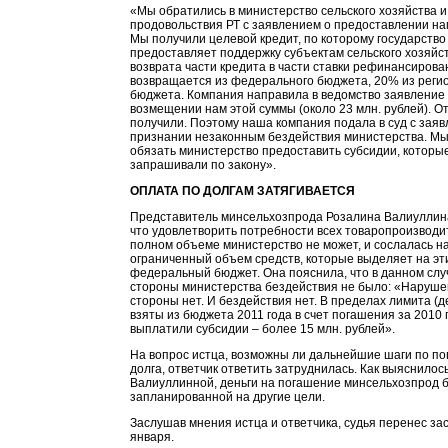
«Мы обратились в министерство сельского хозяйства и
продовольствия РТ с заявлением о предоставлении на
Мы получили целевой кредит, по которому государство
предоставляет поддержку субъектам сельского хозяйс
возврата части кредита в части ставки рефинансирова
возвращается из федерального бюджета, 20% из реги
бюджета. Компания направила в ведомство заявление
возмещении нам этой суммы (около 23 млн. рублей). О
получили. Поэтому наша компания подала в суд с зая
признании незаконным бездействия министерства. Мы
обязать министерство предоставить субсидии, которы
запрашивали по закону».
ОПЛАТА ПО ДОЛГАМ ЗАТЯГИВАЕТСЯ
Представитель минсельхозпрода Розалина Валиуллин
что удовлетворить потребности всех товаропроизводи
полном объеме министерство не может, и сослалась н
ограниченный объем средств, которые выделяет на эт
федеральный бюджет. Она пояснила, что в данном слу
стороны министерства бездействия не было: «Наруше
стороны нет. И бездействия нет. В пределах лимита (д
взяты из бюджета 2011 года в счет погашения за 2010 
выплатили субсидии – более 15 млн. рублей».
На вопрос истца, возможны ли дальнейшие шаги по п
долга, ответчик ответить затруднилась. Как выяснилось
Валиуллинной, деньги на погашение минсельхозпрод б
запланированной на другие цели.
Заслушав мнения истца и ответчика, судья перенес за
января.