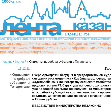
политики
экономики
культуры
религии
архитектуры
ин
пульс города
скандалы
общество
город
хозяйство
бизнес
наука и образование
п
культуры
спорт
Казань
\
бизнес
\
«Юнимилк» недобрал субсидии в Татарстане
15.12.11
Евг
«Юнимилк»
Вчера Арбитражный суд РТ в предварительном суд
недобрал
слушании рассмотрел иск «Комбината молочных пр
«Эдельвейс-М» к министерству сельского хозяйства
субсидии в
продовольствия РТ. Структура молочного холдинга
Татарстане
уже во второй раз пытается получить от министерст
млн. рублей субсидий на компенсацию части процен
кредитам. Ответчик ссылается на уже осуществле
в 15 млн. рублей.
БЕЗДЕЙСТВИЕ МИНИСТЕРСТВА НЕЗАКОННО