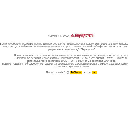
copyright © 2005
Вся информация, размещенная на данном веб-сайте, предназначена только для персонального исполь
подлежит дальнейшему воспроизведению или распространению в какой-либо форме, иначе как с пи
разрешения редакции ИД "Парадигма"
При полном или частичном использовании материалов активная ссылка на сайт обязательн
Электронное периодическое издание "Интернет-сайт "Лента тысячелетия" (www. 1000kzn.ru
свидетельство о регистрации СМИ Эл 77-8898 от 23 сентября 2004 года.
Выдано Федеральной службой по надзору за соблюдением законодательства в сфере массовых комм
охране культурного наследия.
info@
Пишите нам
1000kzn
.
ru