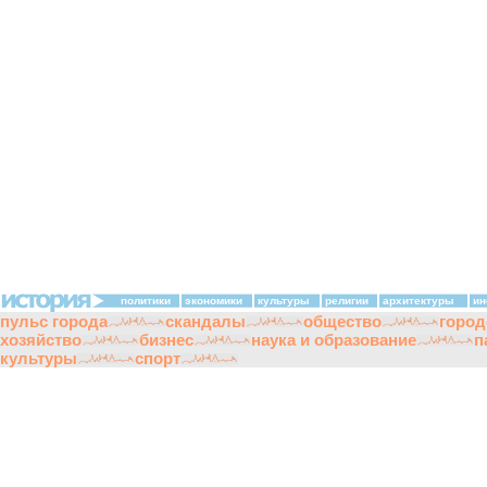
политики
экономики
культуры
религии
архитектуры
ин
пульс города
скандалы
общество
город
хозяйство
бизнес
наука и образование
п
культуры
спорт