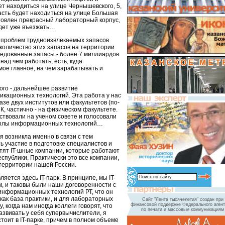
т находиться на улице Чернышевского, 5,
асть будет находиться на улице Большая
отовлен прекрасный лабораторный корпус,
удет уже въезжать…
 проблем трудноизвлекаемых запасов
 количество этих запасов на территории
ледованные запасы - более 7 миллиардов
 над чем работать, есть, куда
амое главное, на чем зарабатывать и
ного - дальнейшее развитие
кационных технологий. Эта работа у нас
базе двух институтов или факультетов (по-
К, частично - на физическом факультете.
тствовали на ученом совете и голосовали
колы информационных технологий…
 возникла именно в связи с тем
ь участие в подготовке специалистов и
тят IT-шные компании, которые работают
спублики. Практически это все компании,
территории нашей России.
ется здесь IT-парк. В принципе, мы IT-
м, и таковы были наши договоренности с
информационных технологий РТ, что он
как база практики, и для лабораторных
Сайт "Лента тысячелетия" создан при
финансовой поддержке Федерального агент
, когда нам иногда коллеги говорят, что
по печати и массовым коммуникациям
азвивать у себя супервычислители, я
стоит в IT-парке, причем в полном объеме