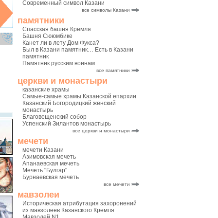
Современный символ Казани
все символы Казани
памятники
Спасская башня Кремля
Башня Сююмбике
Канет ли в лету Дом Фукса?
Был в Казани памятник… Есть в Казани
памятник
Памятник русским воинам
все памятники
церкви и монастыри
казанские храмы
Самые-самые храмы Казанской епархии
Казанский Богородицкий женский
монастырь
Благовещенский собор
Успенский Зилантов монастырь
все церкви и монастыри
мечети
мечети Казани
Азимовская мечеть
Апанаевская мечеть
Мечеть "Булгар"
Бурнаевская мечеть
все мечети
мавзолеи
Историческая атрибутация захоронений
из мавзолеев Казанского Кремля
Мавзолей N1