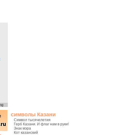
х
ng
символы Казани
Символ тысячелетия
Герб Казани. И флаг нам в руки!
Знак мэра
Кот казанский