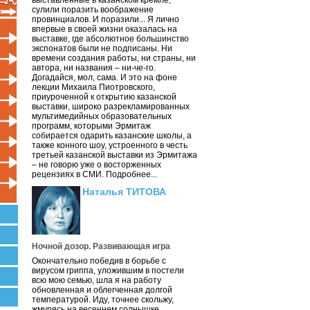
выставленные в казанском кремле,
сулили поразить воображение
провинциалов. И поразили... Я лично
впервые в своей жизни оказалась на
выставке, где абсолютное большинство
экспонатов были не подписаны. Ни
времени создания работы, ни страны, ни
автора, ни названия – ни-че-го.
Догадайся, мол, сама. И это на фоне
лекции Михаила Пиотровского,
приуроченной к открытию казанской
выставки, широко разрекламированных
мультимедийных образовательных
программ, которыми Эрмитаж
собирается одарить казанские школы, а
также конного шоу, устроенного в честь
третьей казанской выставки из Эрмитажа
– не говорю уже о восторженных
рецензиях в СМИ. Подробнее...
Наталья ТИТОВА
Ночной дозор. Развивающая игра
Окончательно победив в борьбе с
вирусом гриппа, уложившим в постели
всю мою семью, шла я на работу
обновленная и облегченная долгой
температурой. Иду, точнее скольжу,
жмурясь на весеннем солнышке.