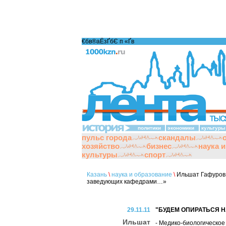
€бв®аЁзҐбЄ п «Ґ­в
политики
экономики
культуры
пульс города
скандалы
хозяйство
бизнес
наука 
культуры
спорт
Казань
\
наука и образование
\
Ильшат Гафуров:
заведующих кафедрами…»
29.11.11
"БУДЕМ ОПИРАТЬСЯ Н
Ильшат
- Медико-биологическое