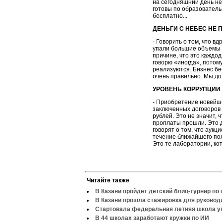
на сегодняшний день не
готовы по образовател
бесплатно...
ДЕНЬГИ С НЕБЕС НЕ
- Говорить о том, что в
упали большие объемы с
причине, что это каждо
говорю «иногда», потом
реализуются. Бизнес бес
очень правильно. Мы д
УРОВЕНЬ КОРРУПЦИИ
- Приобретение новейш
заключенных договоров
рублей. Это не значит, 
проплаты прошли. Это д
говорят о том, что аук
течение ближайшего пол
Это те лаборатории, к
Читайте также
В Казани пройдет детский блиц-турнир по
В Казани прошла стажировка для руково
Стартовала федеральная летняя школа у
В 44 школах заработают кружки по ИИ