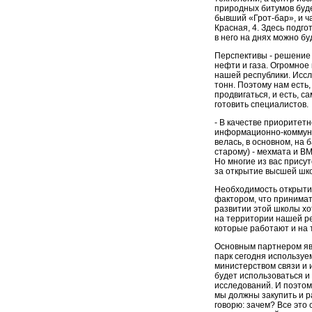
природных битумов буде
бывший «Грот-бар», и ч
Красная, 4. Здесь подг
в него на днях можно б
Перспективы - решение
нефти и газа. Огромное
нашей республики. Исс
тонн. Поэтому нам есть,
продвигаться, и есть, с
готовить специалистов.
- В качестве приоритет
информационно-коммуни
велась, в основном, на 
старому) - мехмата и ВМ
Но многие из вас прису
за открытие высшей ш
Необходимость открытия
фактором, что принимат
развитии этой школы хо
на территории нашей ре
которые работают и на 
Основным партнером явля
парк сегодня используе
министерством связи и 
будет использоваться и 
исследований. И поэтому
мы должны закупить и р
говорю: зачем? Все это 