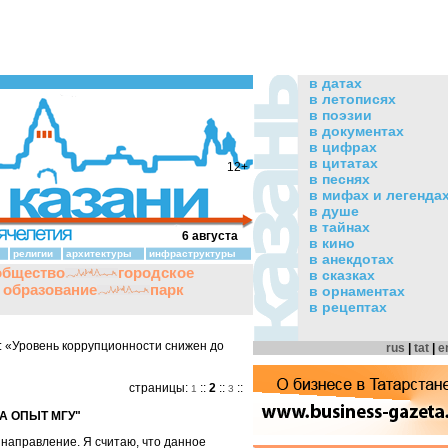
в датах
в летописях
в поэзии
в документах
в цифрах
в цитатах
12+
в песнях
в мифах и легенда
в душе
в тайнах
6 августа
в кино
религии
архитектуры
инфраструктуры
в анекдотах
общество
городское
в сказках
и образование
парк
в орнаментах
в рецептах
 «Уровень коррупционности снижен до
rus
|
tat
|
e
страницы:
::
2
::
::
1
3
А ОПЫТ МГУ"
 направление. Я считаю, что данное