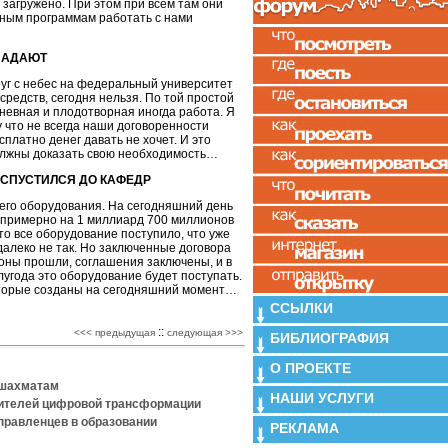
 загружено. При этом при всем там они
ьным программам работать с нами
 ПАДАЮТ
друг с небес на федеральный университет
редств, сегодня нельзя. По той простой
дневная и плодотворная иногда работа. Я
у что не всегда наши договоренности
платно денег давать не хочет. И это
олжны доказать свою необходимость…
 СПУСТИЛСЯ ДО КАФЕДР
его оборудования. На сегодняшний день
 примерно на 1 миллиард 700 миллионов
что все оборудование поступило, что уже
алеко не так. Но заключенные договора
ционы прошли, соглашения заключены, и в
угода это оборудование будет поступать.
оторые созданы на сегодняшний момент…
ССЫЛКИ
::
<<< предыдущая
следующая >>>
БИБЛИОГРАФИЯ
О ПРОЕКТЕ
 шахматам
НАШИ УСЛУГИ
дителей цифровой трансформации
правленцев в образовании
РЕКЛАМА