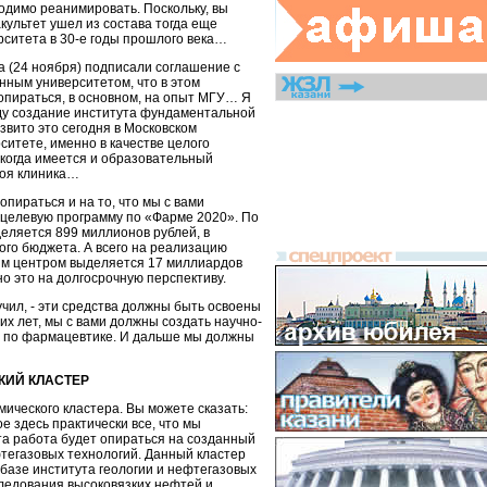
димо реанимировать. Поскольку, вы
культет ушел из состава тогда еще
рситета в 30-е годы прошлого века…
а (24 ноября) подписали соглашение с
нным университетом, что в этом
опираться, в основном, на опыт МГУ… Я
ду создание института фундаментальной
вито это сегодня в Московском
ситете, именно в качестве целого
 когда имеется и образовательный
воя клиника…
пираться и на то, что мы с вами
целевую программу по «Фарме 2020». По
еляется 899 миллионов рублей, в
го бюджета. А всего на реализацию
м центром выделяется 17 миллиардов
но это на долгосрочную перспективу.
учил, - эти средства должны быть освоены
их лет, мы с вами должны создать научно-
 по фармацевтике. И дальше мы должны
ИЙ КЛАСТЕР
мического кластера. Вы можете сказать:
ое здесь практически все, что мы
а работа будет опираться на созданный
фтегазовых технологий. Данный кластер
 базе института геологии и нефтегазовых
следования высоковязких нефтей и