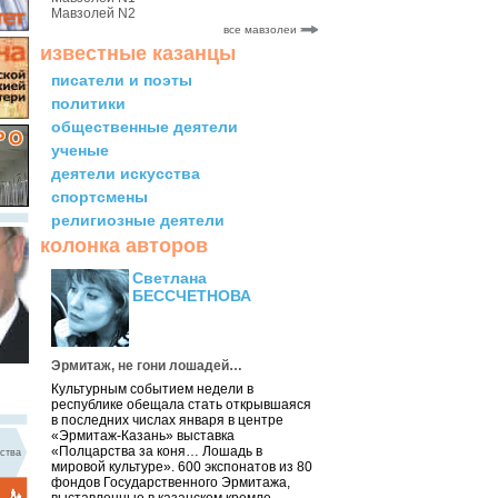
Мавзолей N2
все мавзолеи
известные казанцы
писатели и поэты
политики
общественные деятели
ученые
деятели искусства
спортсмены
религиозные деятели
колонка авторов
Светлана
БЕССЧЕТНОВА
Эрмитаж, не гони лошадей…
Культурным событием недели в
республике обещала стать открывшаяся
в последних числах января в центре
«Эрмитаж-Казань» выставка
«Полцарства за коня… Лошадь в
ства
мировой культуре». 600 экспонатов из 80
фондов Государственного Эрмитажа,