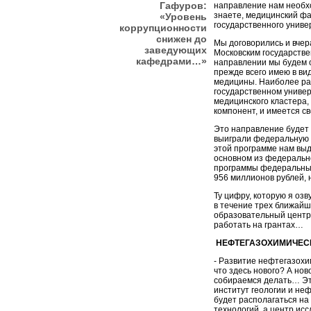
Гафуров:
направление нам необхо
знаете, медицинский фа
«Уровень
государственного униве
коррупционности
снижен до
Мы договорились и вчер
заведующих
Московским государстве
кафедрами…»
направлении мы будем 
прежде всего имею в ви
медицины. Наиболее раз
государственном универ
медицинского кластера,
компонент, и имеется с
Это направление будет о
выиграли федеральную 
этой программе нам выд
основном из федерально
программы федеральны
956 миллионов рублей, 
Ту цифру, которую я озв
в течение трех ближайш
образовательный центр
работать на грантах…
НЕФТЕГАЗОХИМИЧЕСК
- Развитие нефтегазохи
что здесь нового? А нов
собираемся делать… Эт
институт геологии и не
будет располагаться на
технологий, а центр ис