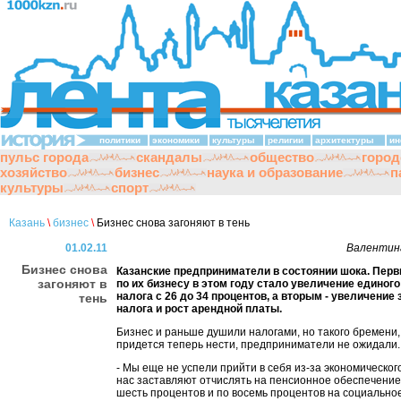
политики
экономики
культуры
религии
архитектуры
ин
пульс города
скандалы
общество
город
хозяйство
бизнес
наука и образование
п
культуры
спорт
Казань
\
бизнес
\
Бизнес снова загоняют в тень
01.02.11
Валенти
Бизнес снова
Казанские предприниматели в состоянии шока. Пер
загоняют в
по их бизнесу в этом году стало увеличение единог
налога с 26 до 34 процентов, а вторым - увеличение
тень
налога и рост арендной платы.
Бизнес и раньше душили налогами, но такого бремени,
придется теперь нести, предприниматели не ожидали.
- Мы еще не успели прийти в себя из-за экономического
нас заставляют отчислять на пенсионное обеспечение
шесть процентов и по восемь процентов на социально