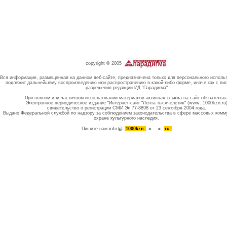
copyright © 2005
Вся информация, размещенная на данном веб-сайте, предназначена только для персонального исполь
подлежит дальнейшему воспроизведению или распространению в какой-либо форме, иначе как с пи
разрешения редакции ИД "Парадигма"
При полном или частичном использовании материалов активная ссылка на сайт обязательн
Электронное периодическое издание "Интернет-сайт "Лента тысячелетия" (www. 1000kzn.ru
свидетельство о регистрации СМИ Эл 77-8898 от 23 сентября 2004 года.
Выдано Федеральной службой по надзору за соблюдением законодательства в сфере массовых комм
охране культурного наследия.
info@
Пишите нам
1000kzn
.
ru