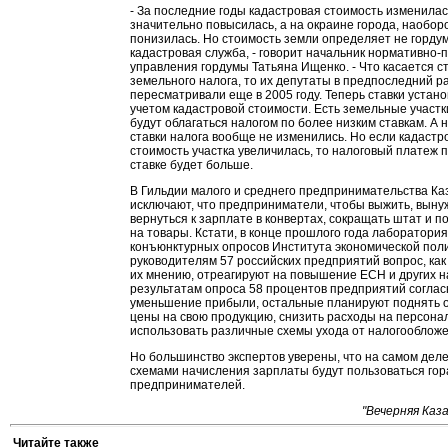
- За последние годы кадастровая стоимость изменилась
значительно повысилась, а на окраине города, наоборо
понизилась. Но стоимость земли определяет не гордум
кадастровая служба, - говорит начальник нормативно-
управления гордумы Татьяна Ищенко. - Что касается с
земельного налога, то их депутаты в предпоследний р
пересматривали еще в 2005 году. Теперь ставки устан
учетом кадастровой стоимости. Есть земельные участк
будут облагаться налогом по более низким ставкам. А 
ставки налога вообще не изменились. Но если кадастр
стоимость участка увеличилась, то налоговый платеж 
ставке будет больше.
В Гильдии малого и среднего предпринимательства Ка
исключают, что предприниматели, чтобы выжить, выну
вернуться к зарплате в конвертах, сокращать штат и 
на товары. Кстати, в конце прошлого года лаборатория
конъюнктурных опросов Института экономической пол
руководителям 57 российских предприятий вопрос, как
их мнению, отреагируют на повышение ЕСН и других н
результатам опроса 58 процентов предприятий соглас
уменьшение прибыли, остальные планируют поднять 
цены на свою продукцию, снизить расходы на персона
использовать различные схемы ухода от налогообложе
Но большинство экспертов уверены, что на самом дел
схемами начисления зарплаты будут пользоваться го
предпринимателей.
"Вечерняя Каза
Читайте также