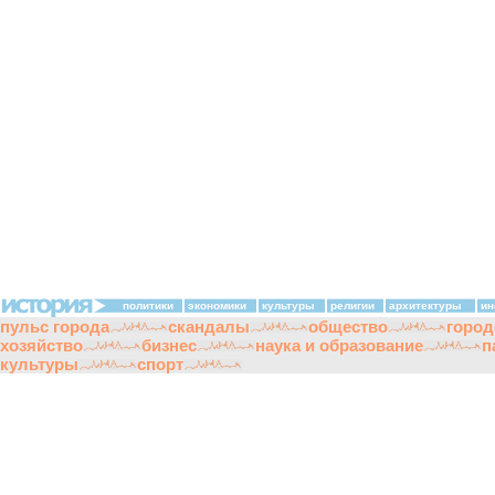
политики
экономики
культуры
религии
архитектуры
ин
пульс города
скандалы
общество
город
хозяйство
бизнес
наука и образование
п
культуры
спорт