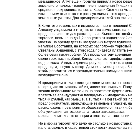
медицинское. А тут еще и гордума приняла новое реше
земельного налога, - говорит член правления Гильдии 
среднего предпринимательства Казани Светлана Акшае
изменением этих ставок в разы увеличивается арендна
земельные участки. Для предпринимателей она стала
В Комитете земельных и имущественных отношений С
Акшаеву уведомили о том, что ставка земельного налога
предназначенные для размещения объектов оптовой 
торговли, повышена до 1,2 процента от кадастровой с
участка. За аренду десяти квадратных метров муници
на улице Восстания, на которых расположен торговый
Светланы Акшаевой, с этого года придется платить е
более семи тысяч рублей. "А в прошлом году арендная
около трех тысяч рублей. Коммунальные тарифы выро
подорожала. А ведь я должна регулярно платить зарп
продавцам, покупать товар. Да мне за месяц не зарабо
чтобы рассчитаться с арендодателем и коммунальщика
возмущается она.
И предприниматели, имеющие мини-маркеты на просп
говорят, что хоть закрывай их, иначе разоришься. Полу
хозяин небольшого магазина на проспекте будет ежем
платить за аренду участка площадью 75 квадратных ме
тысячи рублей, как раньше, а 15 тысяч. Под такой же п
предприниматели, арендующие земельные участки, на
расположены предприятия общественного питания, б
обслуживания, автосервиса, а также автозаправки,
газонаполнительные станции и платные автостоянки.
Но в мэрии говорят, что дело не столько в новых ставк
налога, сколько в кадастровой стоимости земельных уч