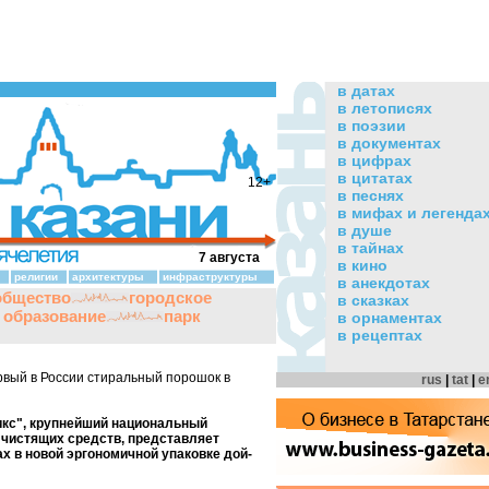
в датах
в летописях
в поэзии
в документах
в цифрах
в цитатах
12+
в песнях
в мифах и легенда
в душе
в тайнах
7 августа
в кино
религии
архитектуры
инфраструктуры
в анекдотах
общество
городское
в сказках
и образование
парк
в орнаментах
в рецептах
вый в России стиральный порошок в
rus
|
tat
|
e
кс", крупнейший национальный
чистящих средств, представляет
x в новой эргономичной упаковке дой-