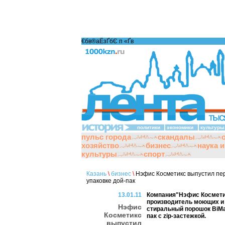
€бв®аЁзҐбЄ п «Ґ­в
политики
экономики
культуры
пульс города
скандалы
хозяйство
бизнес
наука 
культуры
спорт
Казань
\
бизнес
\
Нэфис Косметикс выпустил пер
упаковке дой-пак
13.01.11
Компания"Нэфис Космети
производитель моющих и 
Нэфис
стиральный порошок BiMa
Косметикс
пак с zip-застежкой.
выпустил