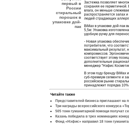
Застежка позволяет многок
первый в
сохраняя ее герметичной. 
России
влага, он меньше слеживае
стиральный
распространяется запах и 
порошок в
людей страдающих аллерги
упаковке дой-
BiMax в упаковке дой-пак в
пак
5,5кг. Упаковка изготовле
удобную ручку для перенос
- Новая упаковка обеспечи
потребителя, что соответс
максимальный результат, 
компромиссов. Эргономичн
соответствует этому пози
дополнительные рациональ
менеджер "Нэфис Косметик
В этом году бренду BiMax 
суб-премиум сегменте и за
российском рынке стираль
принадлежит порядка 10% 
Читайте также
Представителей бизнеса приглашают на 
Три награды всероссийского конкурса «То
505 тонн гуманитарной помощи получат с
Казань победила в трех номинациях конку
Фонд «Нэфис» направил 18 тонн гуманита