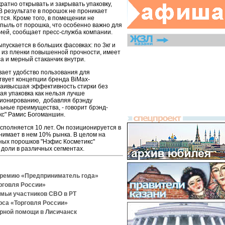
ратно открывать и закрывать упаковку,
В результате в порошок не проникает
тся. Кроме того, в помещении не
пыль от порошка, что особенно важно для
ей, сообщает пресс-служба компании.
ыпускается в больших фасовках: по 3кг и
на из пленки повышенной прочности, имеет
а и мерный стаканчик внутри.
вает удобство пользования для
твует концепции бренда BiMax-
наивысшая эффективность стирки без
ая упаковка как нельзя лучше
ционированию, добавляя брэнду
ные преимущества, - говорит брэнд-
с" Рамис Богоманшин.
исполняется 10 лет. Он позиционируется в
нимает в нем 10% рынка. В целом на
ных порошков "Нэфис Косметикс"
доли в различных сегментах.
премию «Предприниматель года»
рговля России»
емьи участников СВО в РТ
рса «Торговля России»
рной помощи в Лисичанск