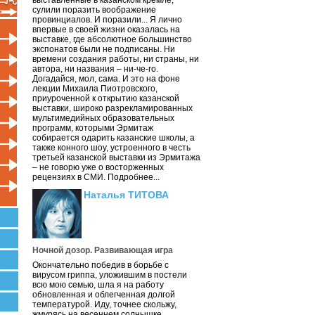
выставленные в казанском кремле,
сулили поразить воображение
провинциалов. И поразили... Я лично
впервые в своей жизни оказалась на
выставке, где абсолютное большинство
экспонатов были не подписаны. Ни
времени создания работы, ни страны, ни
автора, ни названия – ни-че-го.
Догадайся, мол, сама. И это на фоне
лекции Михаила Пиотровского,
приуроченной к открытию казанской
выставки, широко разрекламированных
мультимедийных образовательных
программ, которыми Эрмитаж
собирается одарить казанские школы, а
также конного шоу, устроенного в честь
третьей казанской выставки из Эрмитажа
– не говорю уже о восторженных
рецензиях в СМИ. Подробнее...
Наталья ТИТОВА
Ночной дозор. Развивающая игра
Окончательно победив в борьбе с
вирусом гриппа, уложившим в постели
всю мою семью, шла я на работу
обновленная и облегченная долгой
температурой. Иду, точнее скольжу,
жмурясь на весеннем солнышке.