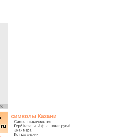
х
ng
символы Казани
Символ тысячелетия
Герб Казани. И флаг нам в руки!
Знак мэра
Кот казанский