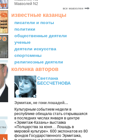
Мавзолей N2
все мавзолеи
известные казанцы
писатели и поэты
политики
общественные деятели
ученые
деятели искусства
спортсмены
религиозные деятели
колонка авторов
Светлана
БЕССЧЕТНОВА
Эрмитаж, не гони лошадей…
Культурным событием недели в
республике обещала стать открывшаяся
в последних числах января в центре
«Эрмитаж-Казань» выставка
«Полцарства за коня… Лошадь в
ства
мировой культуре». 600 экспонатов из 80
фондов Государственного Эрмитажа,