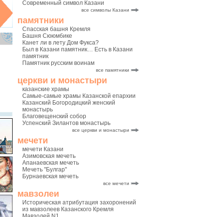
Современный символ Казани
все символы Казани
памятники
Спасская башня Кремля
Башня Сююмбике
Канет ли в лету Дом Фукса?
Был в Казани памятник… Есть в Казани
памятник
Памятник русским воинам
все памятники
церкви и монастыри
казанские храмы
Самые-самые храмы Казанской епархии
Казанский Богородицкий женский
монастырь
Благовещенский собор
Успенский Зилантов монастырь
все церкви и монастыри
мечети
мечети Казани
Азимовская мечеть
Апанаевская мечеть
Мечеть "Булгар"
Бурнаевская мечеть
все мечети
мавзолеи
Историческая атрибутация захоронений
из мавзолеев Казанского Кремля
Мавзолей N1