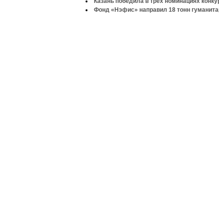
Казань победила в трех номинациях конку
Фонд «Нэфис» направил 18 тонн гуманита