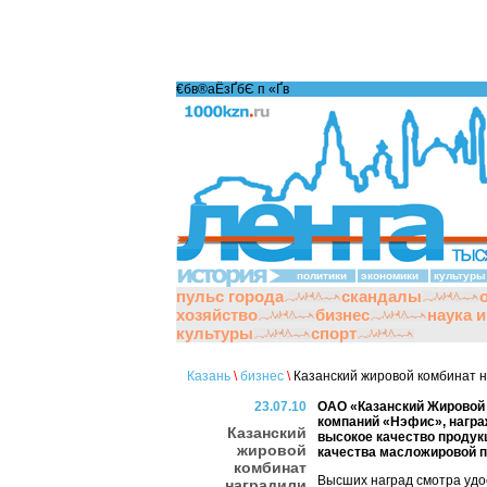
€бв®аЁзҐбЄ п «Ґ­в
политики
экономики
культуры
пульс города
скандалы
хозяйство
бизнес
наука 
культуры
спорт
Казань
\
бизнес
\
Казанский жировой комбинат 
23.07.10
ОАО «Казанский Жировой 
компаний «Нэфис», нагр
Казанский
высокое качество продук
жировой
качества масложировой п
комбинат
Высших наград смотра удо
наградили