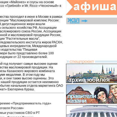
оминации «Майонез» и соусы на основе
cco «Грибной» и Mr. Ricco «Чесночный» в
чества проходил в июне в Москве в рамках
нции "Масложировой комплекс России:
 В дегустационное жюри вошли
 сельского хозяйства РФ, Ассоциации
асложирового союза России, Ассоциации
ной и масложировой продукции России,
ии "Растительные масла",
следовательского института жиров РАСХН,
щевых ингредиентов, Международной
 издательства "Пищевая
жюри было представлено более 100
одукции от 22 производителей.
ый год получает самые высокие оценки
чества масложировой продукции. На
езы Казанского жирового комбината
умя медалями. В этом году мы
и, и они также высоко оценены. Это
во нашей продукции остается неизменно
событие начальник отдела маркетинга ОАО
нат» Екатерина Кураш.
премию «Предприниматель года»
рговля России»
емьи участников СВО в РТ