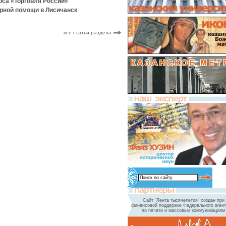
рса «Торговля России»
рной помощи в Лисичанск
все статьи раздела
Сайт "Лента тысячелетия" создан при
финансовой поддержке Федерального агент
по печати и массовым коммуникациям