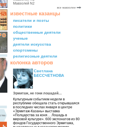
Мавзолей N2
все мавзолеи
известные казанцы
писатели и поэты
политики
общественные деятели
ученые
деятели искусства
спортсмены
религиозные деятели
колонка авторов
Светлана
БЕССЧЕТНОВА
Эрмитаж, не гони лошадей…
Культурным событием недели в
республике обещала стать открывшаяся
в последних числах января в центре
«Эрмитаж-Казань» выставка
«Полцарства за коня… Лошадь в
ства
мировой культуре». 600 экспонатов из 80
фондов Государственного Эрмитажа,