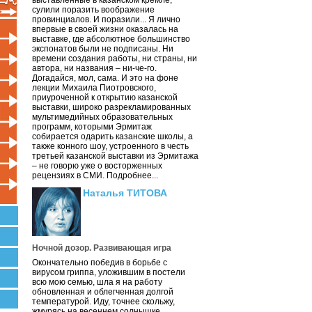
выставленные в казанском кремле,
сулили поразить воображение
провинциалов. И поразили... Я лично
впервые в своей жизни оказалась на
выставке, где абсолютное большинство
экспонатов были не подписаны. Ни
времени создания работы, ни страны, ни
автора, ни названия – ни-че-го.
Догадайся, мол, сама. И это на фоне
лекции Михаила Пиотровского,
приуроченной к открытию казанской
выставки, широко разрекламированных
мультимедийных образовательных
программ, которыми Эрмитаж
собирается одарить казанские школы, а
также конного шоу, устроенного в честь
третьей казанской выставки из Эрмитажа
– не говорю уже о восторженных
рецензиях в СМИ. Подробнее...
Наталья ТИТОВА
Ночной дозор. Развивающая игра
Окончательно победив в борьбе с
вирусом гриппа, уложившим в постели
всю мою семью, шла я на работу
обновленная и облегченная долгой
температурой. Иду, точнее скольжу,
жмурясь на весеннем солнышке.