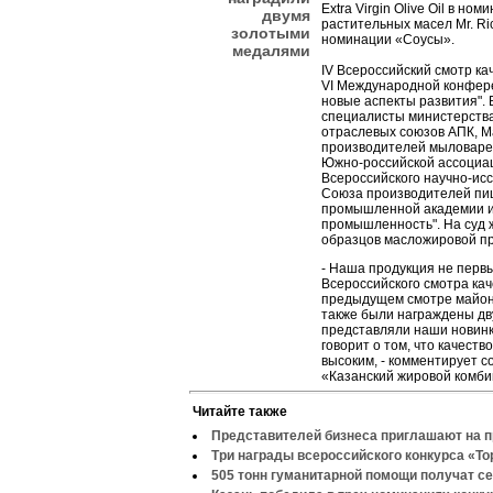
Extra Virgin Olive Oil в н
двумя
растительных масел Mr. Ri
золотыми
номинации «Соусы».
медалями
IV Всероссийский смотр ка
VI Международной конфере
новые аспекты развития".
специалисты министерства
отраслевых союзов АПК, М
производителей мыловарен
Южно-российской ассоциац
Всероссийского научно-ис
Союза производителей пи
промышленной академии и
промышленность". На суд 
образцов масложировой пр
- Наша продукция не перв
Всероссийского смотра ка
предыдущем смотре майон
также были награждены дв
представляли наши новинк
говорит о том, что качест
высоким, - комментирует 
«Казанский жировой комби
Читайте также
Представителей бизнеса приглашают на 
Три награды всероссийского конкурса «То
505 тонн гуманитарной помощи получат с