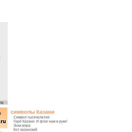
х
ng
символы Казани
Символ тысячелетия
Герб Казани. И флаг нам в руки!
Знак мэра
Кот казанский