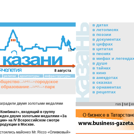
в датах
в летописях
в поэзии
в документах
в цифрах
в цитатах
12+
в песнях
в мифах и легенда
в душе
в тайнах
8 августа
в кино
религии
архитектуры
инфраструктуры
в анекдотах
общество
городское
в сказках
и образование
парк
в орнаментах
в рецептах
наградили двумя золотыми медалями
rus
|
tat
|
e
Комбинат», входящий в группу
ажден двумя золотыми медалями «За
ции» на IV Всероссийском смотре
родукции в Москве.
стоились майонез Mr. Ricco «Оливковый»