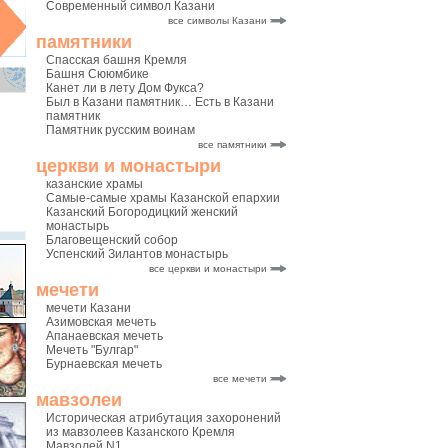
Современный символ Казани
все символы Казани
памятники
Спасская башня Кремля
Башня Сююмбике
Канет ли в лету Дом Фукса?
Был в Казани памятник… Есть в Казани
памятник
Памятник русским воинам
все памятники
церкви и монастыри
казанские храмы
Самые-самые храмы Казанской епархии
Казанский Богородицкий женский
монастырь
Благовещенский собор
Успенский Зилантов монастырь
все церкви и монастыри
мечети
мечети Казани
Азимовская мечеть
Апанаевская мечеть
Мечеть "Булгар"
Бурнаевская мечеть
все мечети
мавзолеи
Историческая атрибутация захоронений
из мавзолеев Казанского Кремля
Мавзолей N1