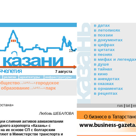
в датах
в летописях
в поэзии
в документах
в цифрах
в цитатах
12+
в песнях
в мифах и легенда
в душе
в тайнах
7 августа
в кино
религии
архитектуры
инфраструктуры
в анекдотах
общество
городское
в сказках
и образование
парк
в орнаментах
в рецептах
рстана»
rus
|
tat
|
e
Любовь ШЕБАЛОВА
деи слияния активов авиакомпании
дного аэропорта «Казань» с
а их основе СП с болгарским
ляют в Министерстве транспорта и