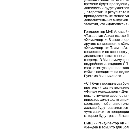
уставный капитал АК «Тата
времени будет проведена 
допэмиссии будут участвова
„Татарстан“. В результате
принадлежать не менее 50
дополнительных выпусков 
заметил, что «допэмиссия 
Гендиректор МАК Алексей 
«Татарстан-Авиа» все же б
«Химимпорт». В свою очер
другого совместного с «Х
«Химимпорта» Пламен Атан
совместно и по аэропорту „
делаем все возможное и н
вперед». В Минземимущест
подробности создания СП 
соответствующего постано
сейчас находится на подп
Рустама Минниханова.
«СП будут юридически боле
претензий уже не возникн
«Финам менеджмент» Дмит
реконструкцию аэропорта 
инвестор хочет долю в пр
средств»,— объясняет экс
дальше будут развиваться 
«уже зависит от концепции
которые будут разработан
Бывший гендиректор АК «Т
убежден в том, что для бо