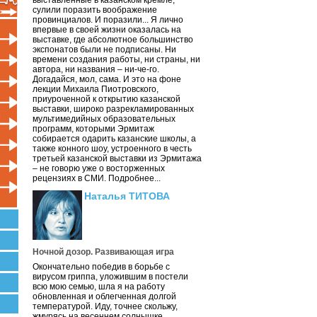
выставленные в казанском кремле,
сулили поразить воображение
провинциалов. И поразили... Я лично
впервые в своей жизни оказалась на
выставке, где абсолютное большинство
экспонатов были не подписаны. Ни
времени создания работы, ни страны, ни
автора, ни названия – ни-че-го.
Догадайся, мол, сама. И это на фоне
лекции Михаила Пиотровского,
приуроченной к открытию казанской
выставки, широко разрекламированных
мультимедийных образовательных
программ, которыми Эрмитаж
собирается одарить казанские школы, а
также конного шоу, устроенного в честь
третьей казанской выставки из Эрмитажа
– не говорю уже о восторженных
рецензиях в СМИ. Подробнее...
Наталья ТИТОВА
Ночной дозор. Развивающая игра
Окончательно победив в борьбе с
вирусом гриппа, уложившим в постели
всю мою семью, шла я на работу
обновленная и облегченная долгой
температурой. Иду, точнее скольжу,
жмурясь на весеннем солнышке.