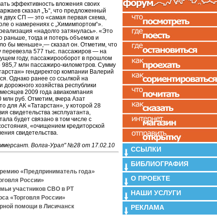
ать эффективность вложения своих
каржаев сказал „Ъ“, что предложенный
я двух СП — это «самая первая схема,
оле о намерениях с „Химимпортом“».
 реализация «надолго затянулась». «Это
 раньше, тогда и потерь объемов и
ыло бы меньше»,— сказал он. Отметим, что
у перевезла 577 тыс. пассажиров — на
ущем году, пассажирооборот в прошлом
о 985,7 млн пассажиро-километров. Сумму
атарстан» гендиректор компании Валерий
ся. Однако ранее со ссылкой на
и дорожного хозяйства республики
 месяцев 2009 года авиакомпания
 млн руб. Отметим, вчера Азат
то для АК «Татарстан», у которой 28
вия свидетельства эксплуатанта,
тала будет связано в том числе с
состояния, «очищением кредиторской
ения свидетельства.
ммерсант. Волга-Урал" №28 от 17.02.10
ССЫЛКИ
БИБЛИОГРАФИЯ
премию «Предприниматель года»
О ПРОЕКТЕ
рговля России»
емьи участников СВО в РТ
НАШИ УСЛУГИ
рса «Торговля России»
рной помощи в Лисичанск
РЕКЛАМА