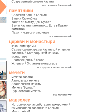
Современный символ Казани
все символы Казани
памятники
Спасская башня Кремля
Башня Сююмбике
Канет ли в лету Дом Фукса?
Был в Казани памятник… Есть в Казани
памятник
Памятник русским воинам
все памятники
церкви и монастыри
казанские храмы
Самые-самые храмы Казанской епархии
Казанский Богородицкий женский
монастырь
Благовещенский собор
Успенский Зилантов монастырь
все церкви и монастыри
мечети
мечети Казани
Азимовская мечеть
Апанаевская мечеть
Мечеть "Булгар"
Бурнаевская мечеть
все мечети
мавзолеи
Историческая атрибутация захоронений
из мавзолеев Казанского Кремля
Мавзолей N1