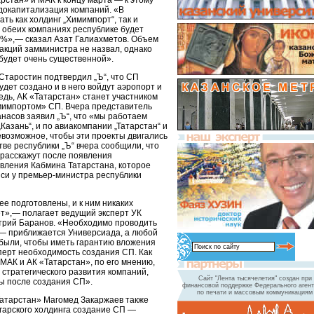
рстан» и МАК к концу марта — к этому
докапитализация компаний. «В
ть как холдинг „Химимпорт“, так и
 в обеих компаниях республике будет
%»,— сказал Азат Галиахметов. Объем
акций замминистра не назвал, однако
будет очень существенной».
Старостин подтвердил „Ъ“, что СП
удет создано и в него войдут аэропорт и
едь, АК «Татарстан» станет участником
имимпортом» СП. Вчера представитель
асов заявил „Ъ“, что «мы работаем
Казань“, и по авиакомпании „Татарстан“ и
евозможное, чтобы эти проекты двигались
ве республики „Ъ“ вчера сообщили, что
расскажут после появления
вления Кабмина Татарстана, которое
иси у премьер-министра республики
е подготовлены, и к ним никаких
ет»,— полагает ведущий эксперт УК
рий Баранов. «Необходимо проводить
— приближается Универсиада, а любой
ибыли, чтобы иметь гарантию вложения
перт необходимость создания СП. Как
МАК и АК «Татарстан», по его мнению,
 стратегического развития компаний,
Сайт "Лента тысячелетия" создан при
ы после создания СП».
финансовой поддержке Федерального агент
по печати и массовым коммуникациям
атарстан» Магомед Закаржаев также
лгарского холдинга создание СП —