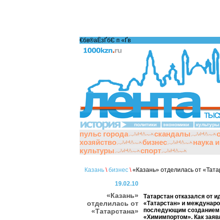
€бв®аЁзҐбЄ п «Ґ­в
политики
экономики
культуры
пульс города
скандалы
хозяйство
бизнес
наука 
культуры
спорт
Казань
\
бизнес
\
«Казань» отделилась от «Тата
19.02.10
«Казань»
Татарстан отказался от и
отделилась от
«Татарстан» и междунаро
последующим созданием н
«Татарстана»
«Химимпортом». Как заяв