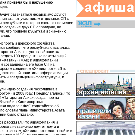
елка привела бы к нарушению
ции.
будут развиваться независимо друг от
ания станет участником отдельных СП с
я республики в которых составит не менее
то создание двух СП оправдано, но
ми, что привело к убыткам и снижению
пании.
нспорта и дорожного хозяйства
тов сообщил, что республика отказалась
тарстан-Авиа», в уставный капитал
ередать 100-процентные пакеты акций
 «Казань» (МАК) и авиакомпании
м созданием на его базе СП на
гарским холдингом «Химимпорт». «Это
арственной политики в сфере авиации.
ыть и владельцем инфраструктуры, и
он.
ули идею создания госхолдинга в
ртом» в 2008 году. Предполагалось, что
К «Татарстан-Авиа», созданное на
бликой и «Химимпортом».
ки подало в ФАС ходатайство об
 по словам главы министерства Азата
нии было отказано.
в рассказал, что авиакомпания и
овать независимо друг от друга и
о его словам, «Химимпорт» может войти в