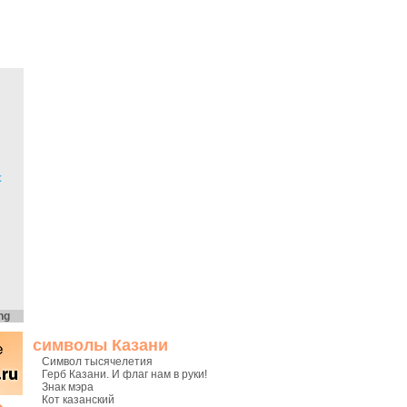
х
ng
символы Казани
Символ тысячелетия
Герб Казани. И флаг нам в руки!
Знак мэра
Кот казанский