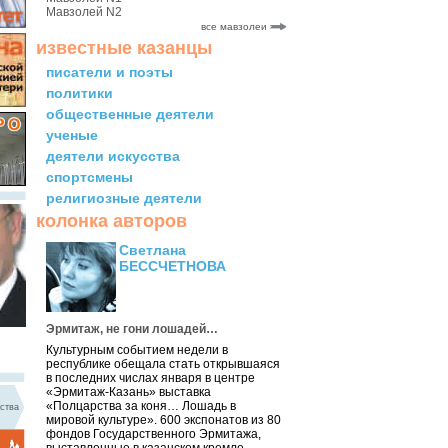
Мавзолей N2
все мавзолеи
известные казанцы
писатели и поэты
политики
общественные деятели
ученые
деятели искусства
спортсмены
религиозные деятели
колонка авторов
Светлана
БЕССЧЕТНОВА
Эрмитаж, не гони лошадей…
Культурным событием недели в
республике обещала стать открывшаяся
в последних числах января в центре
«Эрмитаж-Казань» выставка
«Полцарства за коня… Лошадь в
ства
мировой культуре». 600 экспонатов из 80
фондов Государственного Эрмитажа,