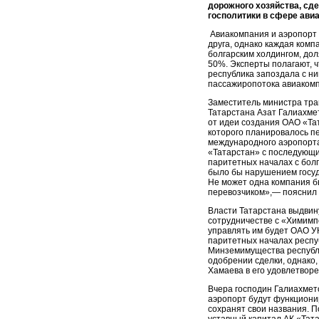
дорожного хозяйства, сд
госполитики в сфере авиа
Авиакомпания и аэропорт 
друга, однако каждая комп
болгарским холдингом, дол
50%. Эксперты полагают, ч
республика запоздала с ни
пассажиропотока авиаком
Заместитель министра тра
Татарстана Азат Галиахме
от идеи создания ОАО «Та
которого планировалось п
международного аэропорта
«Татарстан» с последующи
паритетных началах с бол
было бы нарушением госуд
Не может одна компания б
перевозчиком»,— пояснил 
Власти Татарстана выдвин
сотрудничестве с «Химимпо
управлять им будет ОАО У
паритетных началах респу
Минземимущества республи
одобрении сделки, однако,
Хамаева в его удовлетворе
Вчера господин Галиахмето
аэропорт будут функционир
сохранят свои названия. П