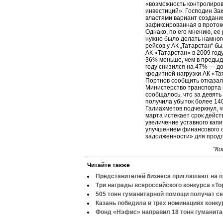
«возможность контролиров
инвестиций». Господин За
властями вариант создани
зафиксированная в проток
Однако, по его мнению, ее
нужно было делать намного
рейсов у АК „Татарстан“ б
АК «Татарстан» в 2009 год
36% меньше, чем в предыд
году снизился на 47% — д
кредитной нагрузки АК «Т
Портнов сообщить отказал
Министерство транспорта 
сообщалось, что за девять
получила убыток более 140
Галиахметов подчеркнул, ч
марта истекает срок дейст
увеличение уставного капи
улучшением финансового 
задолженности» для продл
"Ко
Читайте также
Представителей бизнеса приглашают на 
Три награды всероссийского конкурса «То
505 тонн гуманитарной помощи получат с
Казань победила в трех номинациях конку
Фонд «Нэфис» направил 18 тонн гуманита