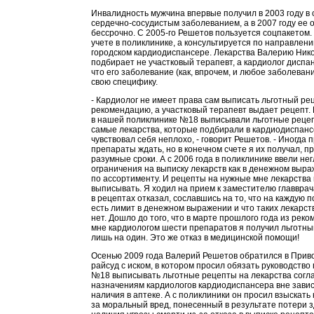
Инвалидность мужчина впервые получил в 2003 году в 
сердечно-сосудистым заболеванием, а в 2007 году ее
бессрочно. С 2005-го Решетов пользуется соцпакетом.
учете в поликлинике, а консультируется по направлен
городском кардиодиспансере. Лекарства Валерию Ник
подбирает не участковый терапевт, а кардиолог диспа
что его заболевание (как, впрочем, и любое заболеван
свою специфику.
- Кардиолог не имеет права сам выписать льготный рец
рекомендацию, а участковый терапевт выдает рецепт. 
в нашей поликлинике №18 выписывали льготные рецеп
самые лекарства, которые подбирали в кардиодиспансе
чувствовал себя неплохо, - говорит Решетов. - Иногда 
препараты ждать, но в конечном счете я их получал, п
разумные сроки. А с 2006 года в поликлинике ввели не
ограничения на выписку лекарств как в денежном выраж
по ассортименту. И рецепты на нужные мне лекарства
выписывать. Я ходил на прием к заместителю главврач
в рецептах отказал, сославшись на то, что на каждую 
есть лимит в денежном выражении и что таких лекарств
нет. Дошло до того, что в марте прошлого года из рек
мне кардиологом шести препаратов я получил льготны
лишь на один. Это же отказ в медицинской помощи!
Осенью 2009 года Валерий Решетов обратился в Прив
райсуд с иском, в котором просил обязать руководство
№18 выписывать льготные рецепты на лекарства согл
назначениям кардиологов кардиодиспансера вне завис
наличия в аптеке. А с поликлиники он просил взыскат
за моральный вред, понесенный в результате потери з