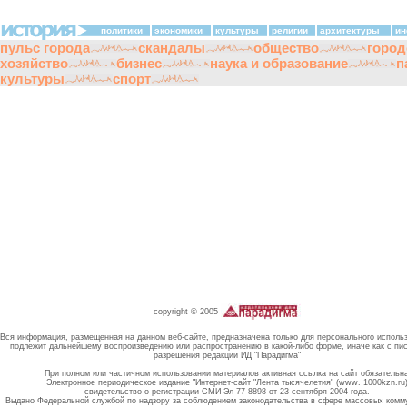
политики
экономики
культуры
религии
архитектуры
ин
пульс города
скандалы
общество
город
хозяйство
бизнес
наука и образование
п
культуры
спорт
copyright © 2005
Вся информация, размещенная на данном веб-сайте, предназначена только для персонального исполь
подлежит дальнейшему воспроизведению или распространению в какой-либо форме, иначе как с пи
разрешения редакции ИД "Парадигма"
При полном или частичном использовании материалов активная ссылка на сайт обязательн
Электронное периодическое издание "Интернет-сайт "Лента тысячелетия" (www. 1000kzn.ru
свидетельство о регистрации СМИ Эл 77-8898 от 23 сентября 2004 года.
Выдано Федеральной службой по надзору за соблюдением законодательства в сфере массовых комм