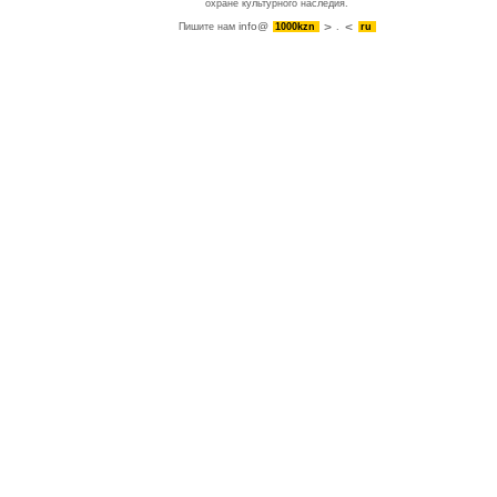
охране культурного наследия.
info@
Пишите нам
1000kzn
.
ru