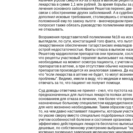
наличия угрозы смерти из-за отказа в выписке рецепто
лекарства в сумме 1,1 млн рублей. За время борьбы за
лечения основного заболевания Решетов перенес две
связи с обострениями других заболеваний. А в судебн
дополнил исковые требования, столкнувшись с отказом
положенной ему по закону льготе - внеочередном прие
попросил также обязать руководство поликлиники впре
не отказывать.
Возражения представителей поликлиники №18 на иск
выглядели, по сути, констатацией того факта, что льго
лекарственное обеспечение татарстанских инвалидов
острой недостаточностью. Факты отказа в выписке на
Решетову кардиологом препаратов они признали, сосл
что рецепты участковый терапевт выписывает на лека
необходимые на момент осмотра пациента, с учетом 
препаратов в аптеке, а при отсутствии обычно назнач
препаратов производится их аналоговая замена. Да е
что "если лекарства в аптеке не будет, то могут возник
проблемы". Видимо, имели в виду, что медикам и минз
отвечать за то, что пациент не получит помощи.
Суд доводы ответчика не принял - счел, что пустота на
предназначенных для льготных лекарств полках аптек
основанием для отказа в лечении, тем более что преп
назначенные больному специалистом кардиодиспансе
для него жизненно необходимыми. Таким образом суд
то, на чем давно настаивают пациенты, которым участ
по указке сверху вместо специально подобранных спе
учетом особенностей болезни и состояния организма
эффективно действующих лекарств бесплатно выписы
дешевые, по собственному усмотрению выбранные "за
косвенно развенчал заверения медицинских чиновников