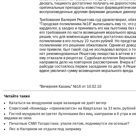
дескать, пациенту достаточно получать не дорогосто
оригинальные препараты известных фармацевтических
воспроизведенные другими фирмами дешевые джинер
Требования Валерия Решетова суд удовлетворил, обя
"Городская поликлиника №18" выписывать ему то, что
кардиолог, а заодно и принимать его как льготника без 
его требования по части возмещения морального вред
решив, что для компенсации вполне достаточно взыска
поликлиники в его пользу 10 тысяч рублей. Но предста
поликлиники это решение обжаловали. Одним из довод
они привели, был такой: суд не исследовал вопрос о т
нет рекомендованные Решетову лекарства в аптеке в то
ему отказали в рецептах. Судебная коллегия Верховно
направила дело на повторное рассмотрение. Вчера в
райсуде состоялось первое заседание по делу. А Реше
вдвое увеличил сумму возмещения морального вреда.
"Вечерняя Казань" №16 от 10.02.10
Читайте также
Кататься на воздушном шаре казанцам не даёт ветер
Советский «Конкорд» «приземлится» на Кварталах за 33 млн. рублей
Гостей мундиаля встретят булочками без яиц, завтраком в 6 утра и 
видами из окна
Печатные СМИ Татарстана: упали летом, поднимутся ли осенью?
Лес в Нагорном не отдали под заправку