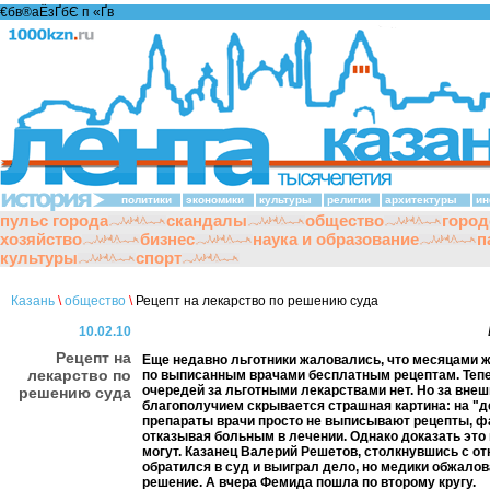
€бв®аЁзҐбЄ п «Ґ­в
политики
экономики
культуры
религии
архитектуры
ин
пульс города
скандалы
общество
город
хозяйство
бизнес
наука и образование
п
культуры
спорт
Казань
\
общество
\
Рецепт на лекарство по решению суда
10.02.10
Рецепт на
Еще недавно льготники жаловались, что месяцами 
лекарство по
по выписанным врачами бесплатным рецептам. Тепе
очередей за льготными лекарствами нет. Но за вне
решению суда
благополучием скрывается страшная картина: на "
препараты врачи просто не выписывают рецепты, ф
отказывая больным в лечении. Однако доказать это
могут. Казанец Валерий Решетов, столкнувшись с от
обратился в суд и выиграл дело, но медики обжалов
решение. А вчера Фемида пошла по второму кругу.