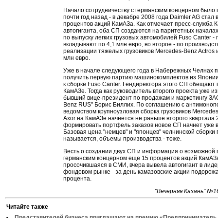
Начало сотрудничеству с германским концерном было
почти год назад - в декабре 2008 года Daimler AG стал
процентов акций КамАЗа. Как отмечает пресс-служба К
автогиганта, оба СП создаются на паритетных началах.
по выпуску легких грузовых автомобилей Fuso Canter -
вкладывают по 4,1 млн евро, во второе - по производст
реализации тяжелых грузовиков Mercedes-Benz Actros и 
млн евро.
Уже в начале следующего года в Набережных Челнах 
получить первую партию машинокомплектов из Японии
к сборке Fuso Canter. Гендиректора этого СП обещают
КамАЗе. Тогда как руководитель второго проекта уже из
бывший вице-президент по продажам и маркетингу ЗА
Benz RUS" Борис Биллих. По соглашению с антимоно
ведомством крупноузловая сборка грузовиков Mercedes-
Axor на КамАЗе начнется не раньше второго квартала 2
формировать портфель заказов новое СП начнет уже в
Базовая цена "немцев" и "японцев" челнинской сборки 
называется, объемы производства - тоже.
Весть о создании двух СП и информация о возможной 
германским концерном еще 15 процентов акций КамАЗ
просочившаяся в СМИ, вчера вывела автогигант в лиде
фондовом рынке - за день камазовские акции подорожа
процента.
"Вечерняя Казань" №1
Читайте также
Представителей бизнеса приглашают на премию «Предприниматель 