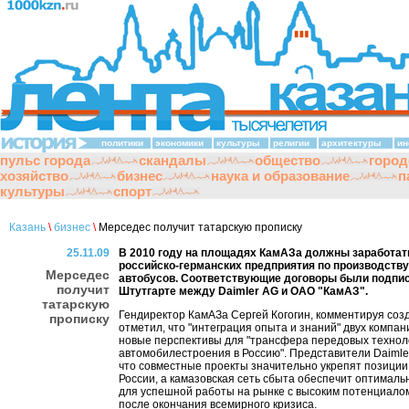
политики
экономики
культуры
религии
архитектуры
ин
пульс города
скандалы
общество
город
хозяйство
бизнес
наука и образование
п
культуры
спорт
Казань
\
бизнес
\
Мерседес получит татарскую прописку
25.11.09
В 2010 году на площадях КамАЗа должны заработат
российско-германских предприятия по производству
Мерседес
автобусов. Соответствующие договоры были подпис
получит
Штутгарте между Daimler AG и ОАО "КамАЗ".
татарскую
Гендиректор КамАЗа Сергей Когогин, комментируя соз
прописку
отметил, что "интеграция опыта и знаний" двух компа
новые перспективы для "трансфера передовых технол
автомобилестроения в Россию". Представители Daimle
что совместные проекты значительно укрепят позиции
России, а камазовская сеть сбыта обеспечит оптималь
для успешной работы на рынке с высоким потенциало
после окончания всемирного кризиса.