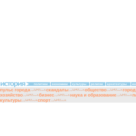
политики
экономики
культуры
религии
архитектуры
ин
пульс города
скандалы
общество
город
хозяйство
бизнес
наука и образование
п
культуры
спорт