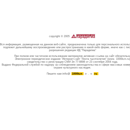
copyright © 2005
Вся информация, размещенная на данном веб-сайте, предназначена только для персонального исполь
подлежит дальнейшему воспроизведению или распространению в какой-либо форме, иначе как с пи
разрешения редакции ИД "Парадигма"
При полном или частичном использовании материалов активная ссылка на сайт обязательн
Электронное периодическое издание "Интернет-сайт "Лента тысячелетия" (www. 1000kzn.ru
свидетельство о регистрации СМИ Эл 77-8898 от 23 сентября 2004 года.
Выдано Федеральной службой по надзору за соблюдением законодательства в сфере массовых комм
охране культурного наследия.
info@
Пишите нам
1000kzn
.
ru