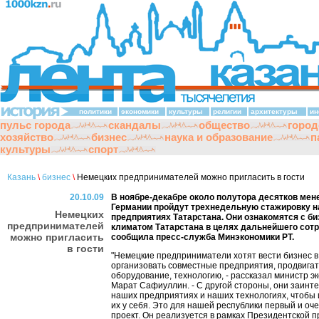
политики
экономики
культуры
религии
архитектуры
ин
пульс города
скандалы
общество
город
хозяйство
бизнес
наука и образование
п
культуры
спорт
Казань
\
бизнес
\
Немецких предпринимателей можно пригласить в гости
20.10.09
В ноябре-декабре около полутора десятков мен
Германии пройдут трехнедельную стажировку н
Немецких
предприятиях Татарстана. Они ознакомятся с би
предпринимателей
климатом Татарстана в целях дальнейшего сотр
можно пригласить
сообщила пресс-служба Минэкономики РТ.
в гости
"Немецкие предприниматели хотят вести бизнес в
организовать совместные предприятия, продвигат
оборудование, технологию, - рассказал министр э
Марат Сафиуллин. - С другой стороны, они заинт
наших предприятиях и наших технологиях, чтобы 
их у себя. Это для нашей республики первый и оч
проект. Он реализуется в рамках Президентской 