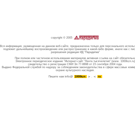
copyright © 2005
Вся информация, размещенная на данном веб-сайте, предназначена только для персонального исполь
подлежит дальнейшему воспроизведению или распространению в какой-либо форме, иначе как с пи
разрешения редакции ИД "Парадигма"
При полном или частичном использовании материалов активная ссылка на сайт обязательн
Электронное периодическое издание "Интернет-сайт "Лента тысячелетия" (www. 1000kzn.ru
свидетельство о регистрации СМИ Эл 77-8898 от 23 сентября 2004 года.
Выдано Федеральной службой по надзору за соблюдением законодательства в сфере массовых комм
охране культурного наследия.
info@
Пишите нам
1000kzn
.
ru