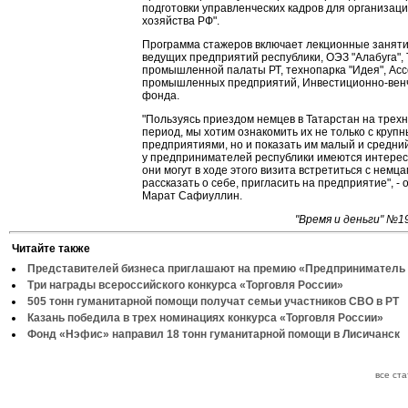
подготовки управленческих кадров для организац
хозяйства РФ".
Программа стажеров включает лекционные занят
ведущих предприятий республики, ОЭЗ "Алабуга", 
промышленной палаты РТ, технопарка "Идея", Ас
промышленных предприятий, Инвестиционно-вен
фонда.
"Пользуясь приездом немцев в Татарстан на трех
период, мы хотим ознакомить их не только с круп
предприятиями, но и показать им малый и средний
у предпринимателей республики имеются интерес
они могут в ходе этого визита встретиться с немца
рассказать о себе, пригласить на предприятие", -
Марат Сафиуллин.
"Время и деньги" №1
Читайте также
Представителей бизнеса приглашают на премию «Предприниматель 
Три награды всероссийского конкурса «Торговля России»
505 тонн гуманитарной помощи получат семьи участников СВО в РТ
Казань победила в трех номинациях конкурса «Торговля России»
Фонд «Нэфис» направил 18 тонн гуманитарной помощи в Лисичанск
все ст