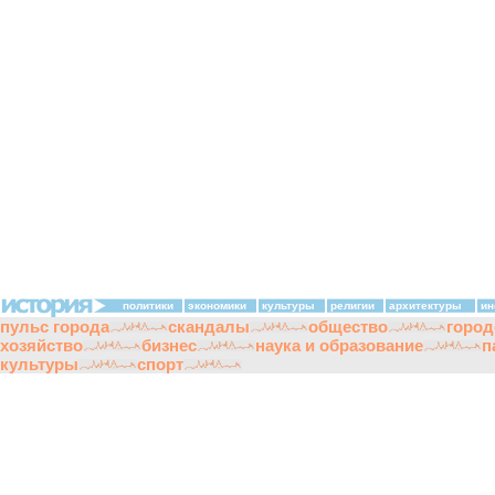
политики
экономики
культуры
религии
архитектуры
ин
пульс города
скандалы
общество
город
хозяйство
бизнес
наука и образование
п
культуры
спорт