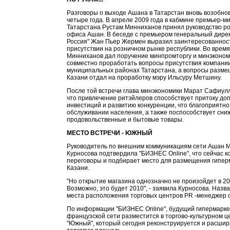
Разговоры о выходе Ашана в Татарстан вновь возобно
четыре года. В апреле 2009 года в кабмине премьер-м
Татарстана Рустам Минниханов принял руководство ро
офиса Ашан. В беседе с премьером генеральный дире
Россия" Жан Пьер Жермен выразил заинтересованност
присутствии на розничном рынке республики. Во время
Минниханов дал поручение минпромторгу и минэконом
совместно проработать вопросы присутствия компании
муниципальных районах Татарстана, а вопросы разме
Казани отдал на проработку мэру Ильсуру Метшину.
После той встречи глава минэкономики Марат Сафиулл
что привлечение ритэйлеров способствует притоку д
инвестиций и развитию конкуренции, что благоприятно
обслуживании населения, а также поспособствует сни
продовольственные и бытовые товары.
МЕСТО ВСТРЕЧИ - ЮЖНЫЙ
Руководитель по внешним коммуникациям сети Ашан 
Курносова подтвердила "БИЗНЕС Online", что сейчас к
переговоры и подбирает место для размещения гипер
Казани.
"Но открытие магазина однозначно не произойдет в 20
Возможно, это будет 2010", - заявила Курносова. Наз
места расположения торговых центров PR -менеджер 
По информации "БИЗНЕС Online", будущий гипермарке
французской сети разместится в торгово-культурном ц
"Южный", который сегодня реконструируется и расшир