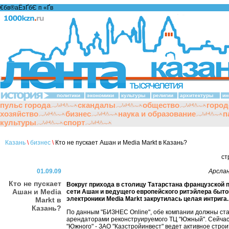
€бв®аЁзҐбЄ п «Ґ­в
политики
экономики
культуры
религии
архитектуры
ин
пульс города
скандалы
общество
город
хозяйство
бизнес
наука и образование
п
культуры
спорт
Казань
\
бизнес
\
Кто не пускает Ашан и Media Markt в Казань?
ст
01.09.09
Арсла
Кто не пускает
Вокруг прихода в столицу Татарстана французской 
Ашан и Media
сети Ашан и ведущего европейского ритэйлера быт
электроники Media Markt закрутилась целая интрига.
Markt в
Казань?
По данным "БИЗНЕС Online", обе компании должны ст
арендаторами реконструируемого ТЦ "Южный". Сейчас
"Южного" - ЗАО "Казстройинвест" ведет активное строит