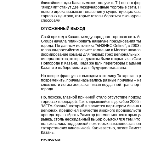
ближайшие годы Казань может получить ТЦ нового фор
"якорями" станут две международные торговые сети. 
нового игрока вызывает опасения у существующих каз
торговых центров, которые готовы бороться с конкуре
способами.
ОТЛОЖЕННЫЙ ВЫХОД
Свой приход в Казань международная торговая сеть А
Group) начала планировать накануне празднования т
города. По данным источника "БИЗНЕС Online", в 2003 
головном российском офисе компании в Москве начало
формирование команд для первых трех региональных
гипермаркетов, которые должны были открыться в Са
Новгороде и Казани. Тогда же шли переговоры с адми
Казани о выборе места для будущего магазина.
Но вскоре французы с выходом в столицу Татарстана 
повременить, причем назывались разные причины – н
сложности логистики, заканчивая неудачной транспор
города.
Но, похоже, главной причиной стало отсутствие подхо
торговых площадей. Так, открывшийся в декабре 2005 
"МЕГА-Казань", который и является партнером Ашана 
регионах, предпочел в качестве якорного продовольст
арендатора выбрать Рамстор (по мнению некоторых у
рынка, столь неожиданный выбор объяснялся тем, что 
пользовались поддержкой некоторых высокопоставле
татарстанских чиновников). Как известно, позже Рамст
Казань.
ПО РУКАМ...