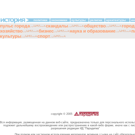
политики
экономики
культуры
религии
архитектуры
ин
пульс города
скандалы
общество
город
хозяйство
бизнес
наука и образование
п
культуры
спорт
copyright © 2005
Вся информация, размещенная на данном веб-сайте, предназначена только для персонального исполь
подлежит дальнейшему воспроизведению или распространению в какой-либо форме, иначе как с пи
разрешения редакции ИД "Парадигма"
При полном или частичном использовании материалов активная ссылка на сайт обязательн