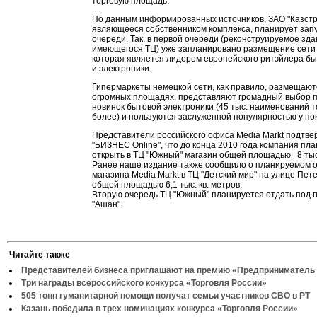
торговую площадь.
По данным информированных источников, ЗАО "Казстр
являющееся собственником комплекса, планирует запу
очереди. Так, в первой очереди (реконструируемое зд
имеющегося ТЦ) уже запланировано размещение сети 
которая является лидером европейского ритэйлера бы
и электроники.
Гипермаркеты немецкой сети, как правило, размещают
огромных площадях, представляют громадный выбор 
новинок бытовой электроники (45 тыс. наименований т
более) и пользуются заслуженной популярностью у по
Представители российского офиса Media Markt подтве
"БИЗНЕС Online", что до конца 2010 года компания пл
открыть в ТЦ "Южный" магазин общей площадью 8 тыс.
Ранее наше издание также сообщило о планируемом 
магазина Media Markt в ТЦ "Детский мир" на улице Пет
общей площадью 6,1 тыс. кв. метров.
Вторую очередь ТЦ "Южный" планируется отдать под 
"Ашан".
Читайте также
Представителей бизнеса приглашают на премию «Предприниматель 
Три награды всероссийского конкурса «Торговля России»
505 тонн гуманитарной помощи получат семьи участников СВО в РТ
Казань победила в трех номинациях конкурса «Торговля России»