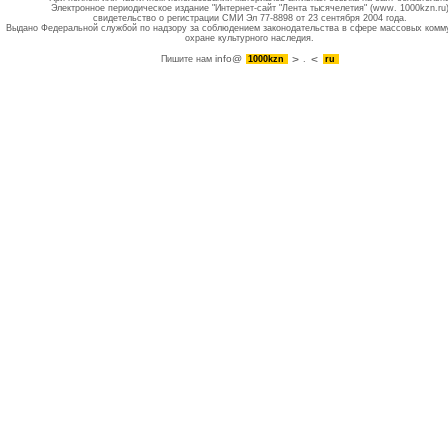
Электронное периодическое издание "Интернет-сайт "Лента тысячелетия" (www. 1000kzn.ru
свидетельство о регистрации СМИ Эл 77-8898 от 23 сентября 2004 года.
Выдано Федеральной службой по надзору за соблюдением законодательства в сфере массовых комм
охране культурного наследия.
info@
Пишите нам
1000kzn
.
ru