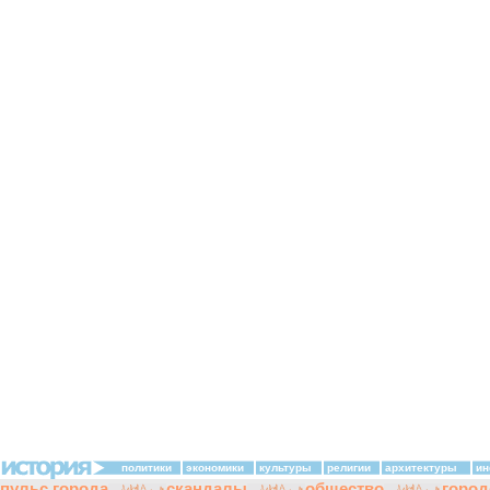
политики
экономики
культуры
религии
архитектуры
ин
пульс города
скандалы
общество
город