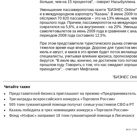
больше, чем на 15 процентов", - говорит Насыбуллина.
Уменьшение пассажиропотока газете "БИЗНЕС Online"
и в международном аэропорту "Казань". В июне 2009 г
обслужил 70 820 пассажиров – это на 13% меньше, чем
прошлого года. Причем, пассажиропоток на междунар
сократился на 5,6%, а на внутренних – на 20%. Умень
самолетовылетов за июнь 2009 года в сравнении с ан
периодом 2008 года составило 12,5%.
При этом представители туристического рынка отмечаю
тяжелое время еще впереди. Дорогие для туристов ме
июль и август, и каков в это время будет поток желающ
специалисты, учитывая влияние кризиса, прогнозирова
берутся. "В июле мы, конечно, не достигнем того потока
прошлом году. Говорить о том, что нас ожидают хорош
приходится", - считает Мифтахов.
"БИЗНЕС Onli
Читайте также
Представителей бизнеса приглашают на премию «Предприниматель 
Три награды всероссийского конкурса «Торговля России»
505 тонн гуманитарной помощи получат семьи участников СВО в РТ
Казань победила в трех номинациях конкурса «Торговля России»
Фонд «Нэфис» направил 18 тонн гуманитарной помощи в Лисичанск
все ст