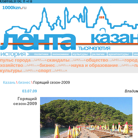
€бв®аЁзҐбЄ п «Ґ­в
политики
экономики
культуры
религии
архитектуры
ин
пульс города
скандалы
общество
город
хозяйство
бизнес
наука и образование
п
культуры
спорт
Казань
\
бизнес
\
Горящий сезон-2009
03.07.09
Влади
Горящий
сезон-2009