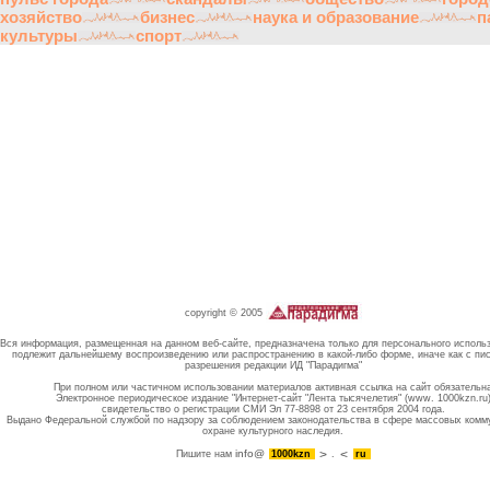
хозяйство
бизнес
наука и образование
п
культуры
спорт
copyright © 2005
Вся информация, размещенная на данном веб-сайте, предназначена только для персонального исполь
подлежит дальнейшему воспроизведению или распространению в какой-либо форме, иначе как с пи
разрешения редакции ИД "Парадигма"
При полном или частичном использовании материалов активная ссылка на сайт обязательн
Электронное периодическое издание "Интернет-сайт "Лента тысячелетия" (www. 1000kzn.ru
свидетельство о регистрации СМИ Эл 77-8898 от 23 сентября 2004 года.
Выдано Федеральной службой по надзору за соблюдением законодательства в сфере массовых комм
охране культурного наследия.
info@
Пишите нам
1000kzn
.
ru