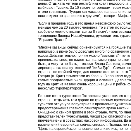
цены. Отдыхать жители республики хотят недорого, а, 
выбирают Турцию. За 10 тысяч по горящим турам можн
отеле три звезды. Турция как массовое направление, 
пострадало по сравнению с другими", - говорит Мифта
"Если в прошлом году в это время невозможно было уе
меньше чем за 20 тысяч с человека, то в этом по горя
свободно можно отправиться за 8 тысяч", - подтвержд
тенденцию Диляра Насыбуллина, руководитель тураге
"Евразия-Трэвэл".
"Многие казанцы сейчас ориентируются на горящие ту
например, в июне было довольно много по сравнению
годом. Действительно, по ним можно "выловить" что-то
привлекательное, но надеяться на такие туры не стоит
быть, а могут и не быть, - говорит Влада Саетова, зам
директора салона путешествий "КиВи Тур", - Самые п
страны - по крайней мере, для нашего агентства - это 
Греция (о. Крит) с вылетами из Казани. В прошлом году
самые продаваемые были Турция и Испания. Дело в том
году на Крит из Казани очень хорошие цены и рейсы 
несколько туроператоров".
Больше всего турпоток из Татарстана уменьшился в е
страны – отдыхать там дорого по кризисным временам
туристов отпугнула популярная в прошлом году Испани
предостережения главного санитарного врача России 
Онищенко о свином гриппе в этой стране. Хотя, по мн
представителей туркомпаний, масштабы опасности б
преувеличены в средствах массовой информации. Да и
развлечений европейцы сейчас снижают. Правда, не та
"Цены на европейское направление снизились, но не н