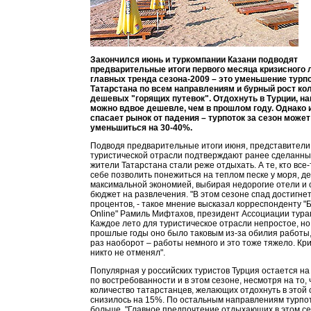
Закончился июнь и туркомпании Казани подводят
предварительные итоги первого месяца кризисного 
главных тренда сезона-2009 – это уменьшение турпо
Татарстана по всем направлениям и бурный рост ко
дешевых "горящих путевок". Отдохнуть в Турции, на
можно вдвое дешевле, чем в прошлом году. Однако и
спасает рынок от падения – турпоток за сезон может
уменьшиться на 30-40%.
Подводя предварительные итоги июня, представители
туристической отрасли подтверждают ранее сделанны
жители Татарстана стали реже отдыхать. А те, кто все
себе позволить понежиться на теплом песке у моря, де
максимальной экономией, выбирая недорогие отели и
бюджет на развлечения. "В этом сезоне спад достигнет
процентов, - такое мнение высказал корреспонденту 
Online" Рамиль Мифтахов, президент Ассоциации тураг
Каждое лето для туристическое отрасли непростое, но
прошлые годы оно было таковым из-за обилия работы, 
раз наоборот – работы немного и это тоже тяжело. Криз
никто не отменял".
Популярная у российских туристов Турция остается на
по востребованности и в этом сезоне, несмотря на то, 
количество татарстанцев, желающих отдохнуть в этой 
снизилось на 15%. По остальным направлениям турпо
больше. "Главное предпочтение отдыхающих в этом се