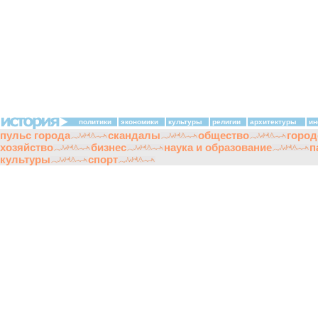
политики
экономики
культуры
религии
архитектуры
ин
пульс города
скандалы
общество
город
хозяйство
бизнес
наука и образование
п
культуры
спорт