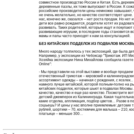
совместное производство России и Китая. Есть деревя
деревянные пазлы, их тоже выпускают в России. К сож
российские производители цены немножко завышают, ч
не очень желательно, но качество соответствует цене.
нас, конечно же, сказался – нет роста продаж. Но нет 
дети все равно рождаются, родители хотят их радовать
развивать. Таких родителей, которые ищут и покупают
развивающие игрушки, в последние годы становится в
мамы и папы часто приходят к нам за консультацией.
БЕЗ КИТАЙСКИХ ПОДДЕЛОК ИЗ ПОДВАЛОВ МОСКВ
Много народу толпилось у тех экспозиций, где была де
Например, у экспозиции из Чебоксар "Трикотаж. ИП Ми
Хозяйка экспозиции Нина Михайлова сообщила газет
Online":
- Мы представили на этой выставке и вообще продаем 
отечественный трикотаж – кировский и калининградски
ассортимент одежды – начиная с рождения, с яселек..
намного лучше китайской, которой полным-полно на ры
китайских подделок, которые шьют в подвалах Москвы. 
качество, качество и еще раз качество. Посмотрите вот
детский джемперок из Калининграда. Какая тщательна
какие отделка, аппликация, подбор цветов… Разве в п
сошьешь? И цены у нас вполне приемлемые: детские т
рублей, шортики – 70, костюмчик для малыша – 210, ко
платьице – меньше 300…