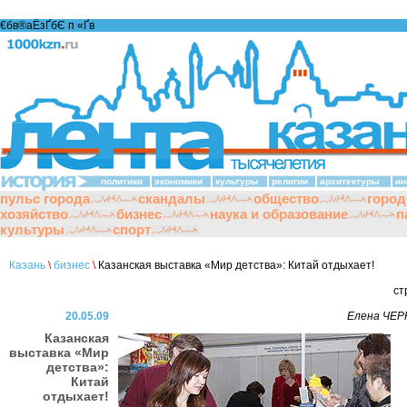
€бв®аЁзҐбЄ п «Ґ­в
политики
экономики
культуры
религии
архитектуры
ин
пульс города
скандалы
общество
город
хозяйство
бизнес
наука и образование
п
культуры
спорт
Казань
\
бизнес
\
Казанская выставка «Мир детства»: Китай отдыхает!
ст
20.05.09
Елена ЧЕ
Казанская
выставка «Мир
детства»:
Китай
отдыхает!