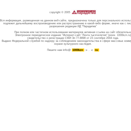
copyright © 2005
Вся информация, размещенная на данном веб-сайте, предназначена только для персонального исполь
подлежит дальнейшему воспроизведению или распространению в какой-либо форме, иначе как с пи
разрешения редакции ИД "Парадигма"
При полном или частичном использовании материалов активная ссылка на сайт обязательн
Электронное периодическое издание "Интернет-сайт "Лента тысячелетия" (www. 1000kzn.ru
свидетельство о регистрации СМИ Эл 77-8898 от 23 сентября 2004 года.
Выдано Федеральной службой по надзору за соблюдением законодательства в сфере массовых комм
охране культурного наследия.
info@
Пишите нам
1000kzn
.
ru