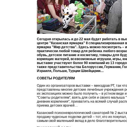
Сегодня открылась и до 22 мая будет работать в в
центре "Казанская ярмарка" II специализированная 
ярмарка "Мир детства". Здесь можно посмотреть – и
практически любой товар для ребенка любого возра
обувь, детское питание и косметику, товары для бу
кормящих матерей, всевозможные игрушки, игры, к
выставке участвуют более 90 компаний из 13 городо
также представительства Белоруссии, Германии, Го
Израиля, Польши, Турции Швейцарии…
СОВЕТЫ РОДИТЕЛЯМ
Один из организаторов выставки – минздрав РТ, так что
представлены многие детские лечебные учреждения р
их экспозициях можно было получить – в устном виде 
"Советы родителям", взять для себя и своего малыша 
дневник кормления", прихватить на всякий случай рас
приема детских врачей…
Казанский психоневрологический санаторий № 2 выста
продажу чудесные поделки детей – тот, кто их покупал,
самым свой маленький вклад в дело благотворительн