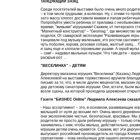
ТАНЦУЮЩИЙ ЗАЯЦ
Среди посетителей выставки было очень много родите
– в том числе грудными, в колясках. Ну, с этими-то про
зато массу хлопот доставили мамам и папам ребятишк
Попробуйте увести ребенка от прилавка с необыкнове
яркими, "живыми" игрушками! Скажем, от питерского ст
"Магнитный конструктор" – "Geomag ", где множество 
поделок. От самарской экспозиции "Развивающие игры 
танцевали под музыку маленькие, кто ростом сантиметр
чуть поболее, корова, розовая собака, желтый заяц… 
и заяц еще и хлопали огромными ушами. А герой муль
– сам! – надувал мыльные пузыри. Что там дети – взро
раскрыв рот …
"ВЕСЕЛИНКА" – ДЕТЯМ
Директору магазина игрушек "Веселинка" (Казань) Лю
Алексеевой на выставке торжественно вручили благод
письмо за то, что, в числе других меценатов, магазин 
дар детскому санаторию игрушки. Они, кстати, были в
возле сцены, на которой проходила церемония открыт
Газете "БИЗНЕС Online" Людмила Алексеева сказал
- Наш ассортимент – это, в основном, развивающие иг
малышей от нуля до восьми лет. Очень много деревянн
они экологические чистые, безопасные, красивые. Мы з
родители не просто дали ребенку игрушку – только отв
занимались с ним, чтобы малыш, действительно, разв
игрушки детям очень нравятся. Скажем, вот эти дергунч
выпускает российский производитель из города Климо
серпантинки – пока необычные для нашего региона игр