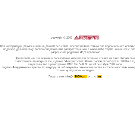
copyright © 2005
Вся информация, размещенная на данном веб-сайте, предназначена только для персонального исполь
подлежит дальнейшему воспроизведению или распространению в какой-либо форме, иначе как с пи
разрешения редакции ИД "Парадигма"
При полном или частичном использовании материалов активная ссылка на сайт обязательн
Электронное периодическое издание "Интернет-сайт "Лента тысячелетия" (www. 1000kzn.ru
свидетельство о регистрации СМИ Эл 77-8898 от 23 сентября 2004 года.
Выдано Федеральной службой по надзору за соблюдением законодательства в сфере массовых комм
охране культурного наследия.
info@
Пишите нам
1000kzn
.
ru