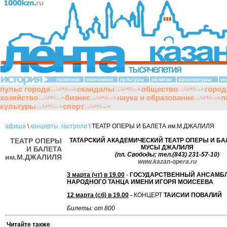
политики
экономики
культуры
религии
архитектуры
ин
пульс города
скандалы
общество
город
хозяйство
бизнес
наука и образование
п
культуры
спорт
афиша
\
концерты, гастроли
\
ТЕАТР ОПЕРЫ И БАЛЕТА им.М.ДЖАЛИЛЯ
ТЕАТР ОПЕРЫ
ТАТАРСКИЙ АКАДЕМИЧЕСКИЙ ТЕАТР ОПЕРЫ И БА
МУСЫ ДЖАЛИЛЯ
И БАЛЕТА
(пл. Свободы; тел.(843) 231-57-10)
им.М.ДЖАЛИЛЯ
www.kazan-opera.ru
3 марта (чт) в 19.00
-
ГОСУДАРСТВЕННЫЙ АНСАМБ
НАРОДНОГО ТАНЦА ИМЕНИ ИГОРЯ МОИСЕЕВА
12 марта (сб) в 19.00
-
КОНЦЕРТ
ТАИСИИ ПОВАЛИЙ
Билеты: от 800
Читайте также