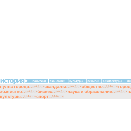
политики
экономики
культуры
религии
архитектуры
ин
пульс города
скандалы
общество
город
хозяйство
бизнес
наука и образование
п
культуры
спорт