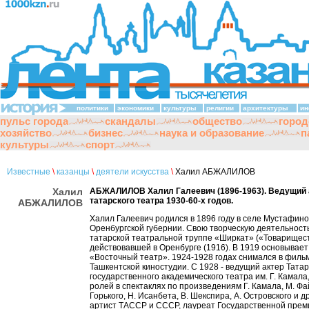
политики
экономики
культуры
религии
архитектуры
ин
пульс города
скандалы
общество
город
хозяйство
бизнес
наука и образование
п
культуры
спорт
Известные
\
казанцы
\
деятели искусства
\
Халил АБЖАЛИЛОВ
Халил
АБЖАЛИЛОВ Халил Галеевич (1896-1963). Ведущий 
татарского театра 1930-60-х годов.
АБЖАЛИЛОВ
Халил Галеевич родился в 1896 году в селе Мустафино
Оренбургской губернии. Свою творческую деятельность
татарской театральной труппе «Ширкат» («Товарищест
действовавшей в Оренбурге (1916). В 1919 основывает
«Восточный театр». 1924-1928 годах снимался в филь
Ташкентской киностудии. С 1928 - ведущий актер Татар
государственного академического театра им. Г. Камала
ролей в спектаклях по произведениям Г. Камала, М. Фа
Горького, Н. Исанбета, В. Шекспира, А. Островского и 
артист ТАССР и СССР, лауреат Государственной преми