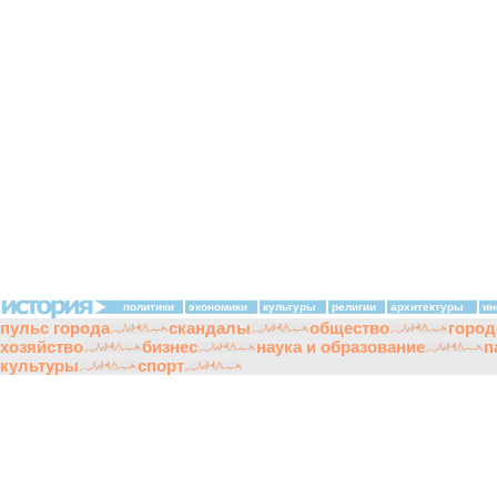
политики
экономики
культуры
религии
архитектуры
ин
пульс города
скандалы
общество
город
хозяйство
бизнес
наука и образование
п
культуры
спорт