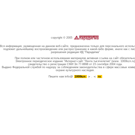
copyright © 2005
Вся информация, размещенная на данном веб-сайте, предназначена только для персонального исполь
подлежит дальнейшему воспроизведению или распространению в какой-либо форме, иначе как с пи
разрешения редакции ИД "Парадигма"
При полном или частичном использовании материалов активная ссылка на сайт обязательн
Электронное периодическое издание "Интернет-сайт "Лента тысячелетия" (www. 1000kzn.ru
свидетельство о регистрации СМИ Эл 77-8898 от 23 сентября 2004 года.
Выдано Федеральной службой по надзору за соблюдением законодательства в сфере массовых комм
охране культурного наследия.
info@
Пишите нам
1000kzn
.
ru