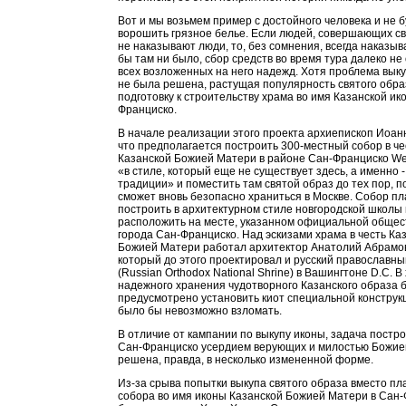
Вот и мы возьмем пример с достойного человека и не 
ворошить грязное белье. Если людей, совершающих св
не наказывают люди, то, без сомнения, всегда наказыва
бы там ни было, сбор средств во время тура далеко не
всех возложенных на него надежд. Хотя проблема вык
не была решена, растущая популярность святого обра
подготовку к строительству храма во имя Казанской ик
Франциско.
В начале реализации этого проекта архиепископ Иоан
что предполагается построить 300-местный собор в че
Казанской Божией Матери в районе Сан-Франциско Wеs
«в стиле, который еще не существует здесь, а именно -
традиции» и поместить там святой образ до тех пор, п
сможет вновь безопасно храниться в Москве. Собор п
построить в архитектурном стиле новгородской школы 
расположить на месте, указанном официальной обще
города Сан-Франциско. Над эскизами храма в честь Ка
Божией Матери работал архитектор Анатолий Абрамо
который до этого проектировал и русский православны
(Russian Orthоdох National Shrinе) в Вашингтоне D.С. В
надежного хранения чудотворного Казанского образа 
предусмотрено установить киот специальной конструк
было бы невозможно взломать.
В отличие от кампании по выкупу иконы, задача постр
Сан-Франциско усердием верующих и милостью Божие
решена, правда, в несколько измененной форме.
Из-за срыва попытки выкупа святого образа вместо п
собора во имя иконы Казанской Божией Матери в Сан