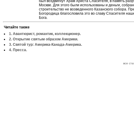
был воздвигнут Храм Христа Спасителя, в память раз
Москве. Для этого были использованы и деньги, собра
строительство не возведенного Казанского собора. Пр
Богородица благословила это во славу Спасителя наше
Бога.
Читайте также
1. Авантюрист, романтик, коллекционер.
2. Открытие святым образом Америки.
3. Святой тур: Америка-Канада-Америка.
4. Пресса.
все ст