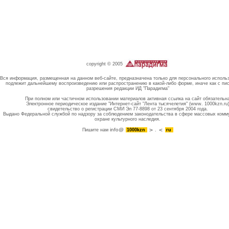
copyright © 2005
Вся информация, размещенная на данном веб-сайте, предназначена только для персонального исполь
подлежит дальнейшему воспроизведению или распространению в какой-либо форме, иначе как с пи
разрешения редакции ИД "Парадигма"
При полном или частичном использовании материалов активная ссылка на сайт обязательн
Электронное периодическое издание "Интернет-сайт "Лента тысячелетия" (www. 1000kzn.ru
свидетельство о регистрации СМИ Эл 77-8898 от 23 сентября 2004 года.
Выдано Федеральной службой по надзору за соблюдением законодательства в сфере массовых комм
охране культурного наследия.
info@
Пишите нам
1000kzn
.
ru