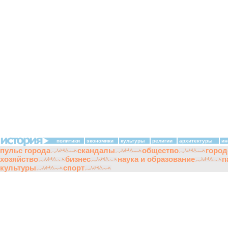
политики
экономики
культуры
религии
архитектуры
ин
пульс города
скандалы
общество
город
хозяйство
бизнес
наука и образование
п
культуры
спорт