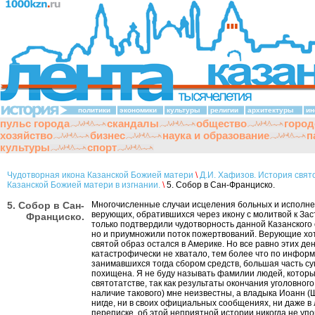
политики
экономики
культуры
религии
архитектуры
ин
пульс города
скандалы
общество
город
хозяйство
бизнес
наука и образование
п
культуры
спорт
Чудотворная икона Казанской Божией матери
\
Д.И. Хафизов. История свят
Казанской Божией матери в изгнании.
\
5. Собор в Сан-Франциско.
5. Собор в Сан-
Многочисленные случаи исцеления больных и исполне
верующих, обратившихся через икону с молитвой к Зас
Франциско.
только подтвердили чудотворность данной Казанского 
но и приумножили поток пожертвований. Верующие хо
святой образ остался в Америке. Но все равно этих ден
катастрофически не хватало, тем более что по инфор
занимавшихся тогда сбором средств, большая часть с
похищена. Я не буду называть фамилии людей, которы
святотатстве, так как результаты окончания уголовного
наличие такового) мне неизвестны, а владыка Иоанн (
нигде, ни в своих официальных сообщениях, ни даже в
переписке, об этой неприятной истории никогда не уп