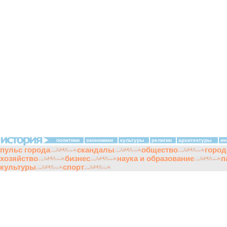
политики
экономики
культуры
религии
архитектуры
ин
пульс города
скандалы
общество
город
хозяйство
бизнес
наука и образование
п
культуры
спорт