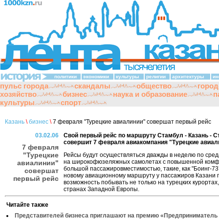
политики
экономики
культуры
религии
архитектуры
ин
пульс города
скандалы
общество
город
хозяйство
бизнес
наука и образование
п
культуры
спорт
Казань
\
бизнес
\
7 февраля "Турецкие авиалинии" совершат первый рейс
03.02.06
Свой первый рейс по маршруту Стамбул - Казань - 
совершит 7 февраля авиакомпания "Турецкие авиал
7 февраля
"Турецкие
Рейсы будут осуществляться дважды в неделю по сред
на широкофюзеляжных самолетах с повышенной комф
авиалинии"
большой пассажировместимостью, такие, как "Боинг-73
совершат
новому авиационному маршруту у пассажиров Казани 
первый рейс
возможность побывать не только на турецких курортах, 
странах Западной Европы.
Читайте также
Представителей бизнеса приглашают на премию «Предприниматель 