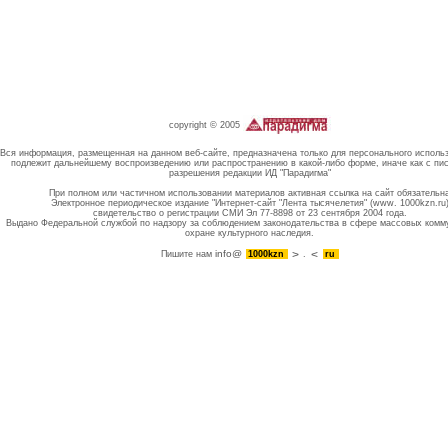
copyright © 2005
Вся информация, размещенная на данном веб-сайте, предназначена только для персонального исполь
подлежит дальнейшему воспроизведению или распространению в какой-либо форме, иначе как с пи
разрешения редакции ИД "Парадигма"
При полном или частичном использовании материалов активная ссылка на сайт обязательн
Электронное периодическое издание "Интернет-сайт "Лента тысячелетия" (www. 1000kzn.ru
свидетельство о регистрации СМИ Эл 77-8898 от 23 сентября 2004 года.
Выдано Федеральной службой по надзору за соблюдением законодательства в сфере массовых комм
охране культурного наследия.
info@
Пишите нам
1000kzn
.
ru