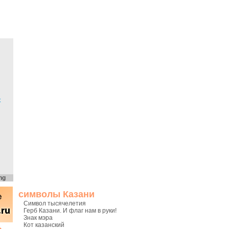
х
ng
символы Казани
Символ тысячелетия
Герб Казани. И флаг нам в руки!
Знак мэра
Кот казанский