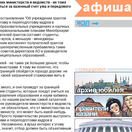
их министерств и ведомств - их тоже
ться за казенный счет ума и передового
постановление "Об учреждении грантов
товку и переподготовку кадров в
образовательных учреждениях и научных
 первоначальными планами Минобрнауки
ателей грантов составят студенты,
 вузов, а меньшую - менеджеры
ении контингент получателей грантов
вышеперечисленным прибавились такие
 советов директоров АО и руководители
ниципальных образований...
лей - не такие уж большие деньги, чтобы
инистрами. К тому же понятно, что
границей обойдется гораздо дороже: не
 своей заграничной стажировки жить в
к много, и они проведут за границей
ем студенты, которые поедут учиться на
управления образования и науки кабмина
то, по нашим расчетам, самой затратной
 не руководители министерств и ведомств,
, не обязательно, что от министерства на
министр, это может быть какой-нибудь
 Просто правительство решило выстроить
вки и переподготовки кадров в
. Несомненно, в вузах интерес к этому
, значит, отбор должен быть объективным