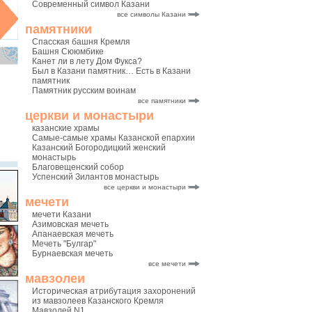
Современный символ Казани
все символы Казани
памятники
Спасская башня Кремля
Башня Сююмбике
Канет ли в лету Дом Фукса?
Был в Казани памятник… Есть в Казани
памятник
Памятник русским воинам
все памятники
церкви и монастыри
казанские храмы
Самые-самые храмы Казанской епархии
Казанский Богородицкий женский
монастырь
Благовещенский собор
Успенский Зилантов монастырь
все церкви и монастыри
мечети
мечети Казани
Азимовская мечеть
Апанаевская мечеть
Мечеть "Булгар"
Бурнаевская мечеть
все мечети
мавзолеи
Историческая атрибутация захоронений
из мавзолеев Казанского Кремля
Мавзолей N1