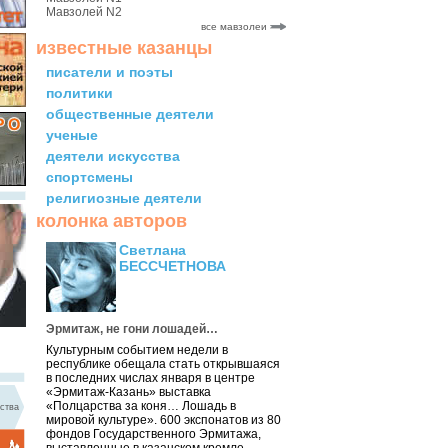
Мавзолей N2
все мавзолеи
известные казанцы
писатели и поэты
политики
общественные деятели
ученые
деятели искусства
спортсмены
религиозные деятели
колонка авторов
Светлана
БЕССЧЕТНОВА
Эрмитаж, не гони лошадей…
Культурным событием недели в
республике обещала стать открывшаяся
в последних числах января в центре
«Эрмитаж-Казань» выставка
«Полцарства за коня… Лошадь в
ства
мировой культуре». 600 экспонатов из 80
фондов Государственного Эрмитажа,