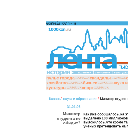
€бв®аЁзҐбЄ п «Ґ­в
политики
экономики
культуры
пульс города
скандалы
хозяйство
бизнес
наука 
культуры
спорт
Казань
\
наука и образование
\
Министр студент
31.01.06
Министр
Как уже сообщалось, на 
студента не
выделено 100 миллионов 
выяснилось, что кроме т
обидит?
ученых претендовать на г