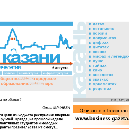
в датах
в летописях
в поэзии
в документах
в цифрах
в цитатах
12+
в песнях
в мифах и легенда
в душе
в тайнах
6 августа
в кино
религии
архитектуры
инфраструктуры
в анекдотах
общество
городское
в сказках
и образование
парк
в орнаментах
в рецептах
а не обидит?
rus
|
tat
|
e
Ольга МАЧНЕВА
эти цели из бюджета республики впервые
рублей. Правда, на прошлой неделе
алантливых студентов и молодых
ранты правительства РТ смогут...