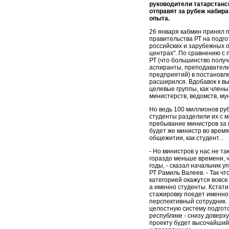
руководители татарстанск
отправят за рубеж набира
опыта.
26 января кабмин принял 
правительства РТ на подго
российских и зарубежных 
центрах". По сравнению с
РТ (что большинство получ
аспиранты, преподаватели
предприятий) в постановл
расширился. Вдобавок к 
целевые группы, как члены
министерств, ведомств, му
Но ведь 100 миллионов руб
студенты разделили их с м
пребывание министров за 
будет же министр во время
общежитии, как студент...
- Но министров у нас не та
гораздо меньше времени, ч
годы, - сказал начальник 
РТ Рамиль Валеев. - Так ч
категорией окажутся вовсе
а именно студенты. Кстати
стажировку поедет именно 
перспективный сотрудник.
целостную систему подгото
республике - снизу доверху
проекту будет высочайший