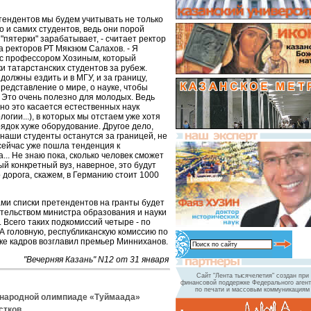
тендентов мы будем учитывать не только
 и самих студентов, ведь они порой
 "пятерки" зарабатывает, - считает ректор
 ректоров РТ Мякзюм Салахов. - Я
н с профессором Хозиным, который
и татарстанских студентов за рубеж.
олжны ездить и в МГУ, и за границу,
редставление о мире, о науке, чтобы
 Это очень полезно для молодых. Ведь
нно это касается естественных наук
огии...), в которых мы отстаем уже хотя
рядок хуже оборудование. Другое дело,
 наши студенты останутся за границей, не
сейчас уже пошла тенденция к
.. Не знаю пока, сколько человек сможет
ый конкретный вуз, наверное, это будут
 дорога, скажем, в Германию стоит 1000
ми списки претендентов на гранты будет
тельством министра образования и науки
Всего таких подкомиссий четыре - по
 А головную, республиканскую комиссию по
ке кадров возглавил премьер Минниханов.
"Вечерняя Казань" N12 от 31 января
Сайт "Лента тысячелетия" создан при
финансовой поддержке Федерального агент
по печати и массовым коммуникациям
ународной олимпиаде «Туймаада»
стков