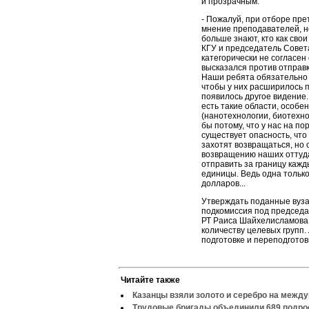
и прозрачным.
- Пожалуй, при отборе пре
мнение преподавателей, но
больше знают, кто как свои
КГУ и председатель Совета
категорически не согласе
высказался против отправк
Наши ребята обязательно д
чтобы у них расширилось п
появилось другое видение.
есть такие области, особе
(нанотехнологии, биотехнол
бы потому, что у нас на по
существует опасность, что
захотят возвращаться, но 
возвращению наших оттуда.
отправить за границу кажд
единицы. Ведь одна только
долларов...
Утверждать поданные вуза
подкомиссия под председа
РТ Раиса Шайхелисламова. 
количеству целевых групп.
подготовке и переподготов
Читайте также
Казанцы взяли золото и серебро на межд
Трудовые бригады объединили 689 подро