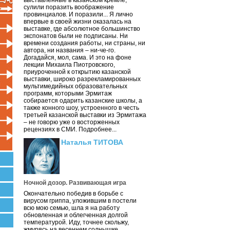
выставленные в казанском кремле,
сулили поразить воображение
провинциалов. И поразили... Я лично
впервые в своей жизни оказалась на
выставке, где абсолютное большинство
экспонатов были не подписаны. Ни
времени создания работы, ни страны, ни
автора, ни названия – ни-че-го.
Догадайся, мол, сама. И это на фоне
лекции Михаила Пиотровского,
приуроченной к открытию казанской
выставки, широко разрекламированных
мультимедийных образовательных
программ, которыми Эрмитаж
собирается одарить казанские школы, а
также конного шоу, устроенного в честь
третьей казанской выставки из Эрмитажа
– не говорю уже о восторженных
рецензиях в СМИ. Подробнее...
Наталья ТИТОВА
Ночной дозор. Развивающая игра
Окончательно победив в борьбе с
вирусом гриппа, уложившим в постели
всю мою семью, шла я на работу
обновленная и облегченная долгой
температурой. Иду, точнее скольжу,
жмурясь на весеннем солнышке.