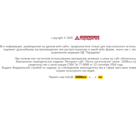
copyright © 2005
Вся информация, размещенная на данном веб-сайте, предназначена только для персонального исполь
подлежит дальнейшему воспроизведению или распространению в какой-либо форме, иначе как с пи
разрешения редакции ИД "Парадигма"
При полном или частичном использовании материалов активная ссылка на сайт обязательн
Электронное периодическое издание "Интернет-сайт "Лента тысячелетия" (www. 1000kzn.ru
свидетельство о регистрации СМИ Эл 77-8898 от 23 сентября 2004 года.
Выдано Федеральной службой по надзору за соблюдением законодательства в сфере массовых комм
охране культурного наследия.
info@
Пишите нам
1000kzn
.
ru