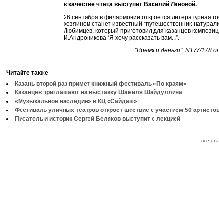
в качестве чтеца выступит Василий Лановой.
26 сентября в филармонии откроется литературная го
хозяином станет известный “путешественник-натурали
Любимцев, который приготовил для казанцев компози
И.Андроникова “Я хочу рассказать вам...”.
"Время и деньги", N177/178 
Читайте также
Казань второй раз примет книжный фестиваль «По краям»
Казанцев приглашают на выставку Шамиля Шайдуллина
«Музыкальное наследие» в КЦ «Сайдаш»
Фестиваль уличных театров откроет шествие с участием 50 артисто
Писатель и историк Сергей Беляков выступит с лекцией
все ст