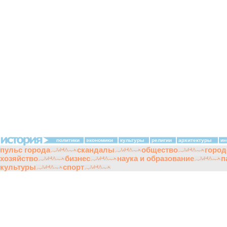
политики
экономики
культуры
религии
архитектуры
ин
пульс города
скандалы
общество
город
хозяйство
бизнес
наука и образование
п
культуры
спорт