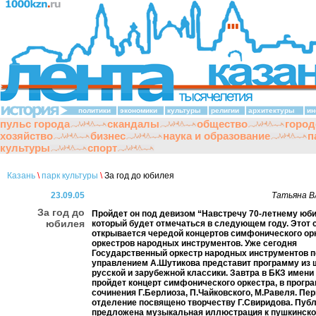
политики
экономики
культуры
религии
архитектуры
ин
пульс города
скандалы
общество
город
хозяйство
бизнес
наука и образование
п
культуры
спорт
Казань
\
парк культуры
\
За год до юбилея
23.09.05
Татьяна 
За год до
Пройдет он под девизом “Навстречу 70-летнему юб
юбилея
который будет отмечаться в следующем году. Этот 
открывается чередой концертов симфонического ор
оркестров народных инструментов. Уже сегодня
Государственный оркестр народных инструментов 
управлением А.Шутикова представит программу из
русской и зарубежной классики. Завтра в БКЗ имен
пройдет концерт симфонического оркестра, в прогр
сочинения Г.Берлиоза, П.Чайковского, М.Равеля. Пе
отделение посвящено творчеству Г.Свиридова. Публ
предложена музыкальная иллюстрация к пушкинской