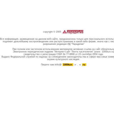
copyright © 2005
Вся информация, размещенная на данном веб-сайте, предназначена только для персонального исполь
подлежит дальнейшему воспроизведению или распространению в какой-либо форме, иначе как с пи
разрешения редакции ИД "Парадигма"
При полном или частичном использовании материалов активная ссылка на сайт обязательн
Электронное периодическое издание "Интернет-сайт "Лента тысячелетия" (www. 1000kzn.ru
свидетельство о регистрации СМИ Эл 77-8898 от 23 сентября 2004 года.
Выдано Федеральной службой по надзору за соблюдением законодательства в сфере массовых комм
охране культурного наследия.
info@
Пишите нам
1000kzn
.
ru