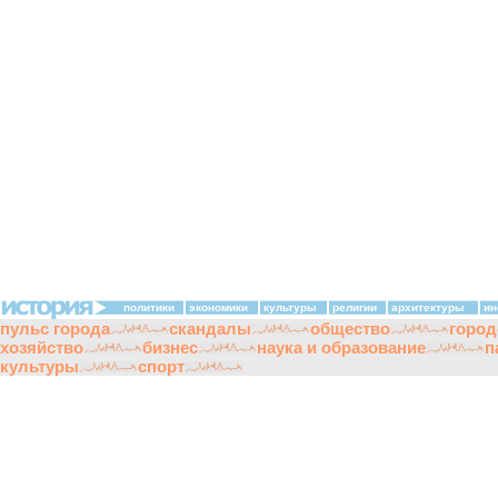
политики
экономики
культуры
религии
архитектуры
ин
пульс города
скандалы
общество
город
хозяйство
бизнес
наука и образование
п
культуры
спорт