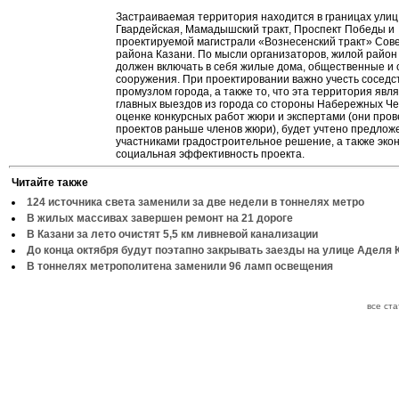
Застраиваемая территория находится в границах улиц
Гвардейская, Мамадышский тракт, Проспект Победы и
проектируемой магистрали «Вознесенский тракт» Сове
района Казани. По мысли организаторов, жилой райо
должен включать в себя жилые дома, общественные и
сооружения. При проектировании важно учесть сосед
промузлом города, а также то, что эта территория явл
главных выездов из города со стороны Набережных Че
оценке конкурсных работ жюри и экспертами (они пров
проектов раньше членов жюри), будет учтено предлож
участниками градостроительное решение, а также эко
социальная эффективность проекта.
Читайте также
124 источника света заменили за две недели в тоннелях метро
В жилых массивах завершен ремонт на 21 дороге
В Казани за лето очистят 5,5 км ливневой канализации
До конца октября будут поэтапно закрывать заезды на улице Аделя 
В тоннелях метрополитена заменили 96 ламп освещения
все ст