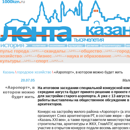
политики
экономики
культуры
религии
архитектуры
ин
пульс города
скандалы
общество
город
хозяйство
бизнес
наука и образование
п
культуры
спорт
Казань
\
городское хозяйство
\
«Аэропорт», в котором можно будет жить
20.07.05
Мал
«Аэропорт», в
На итоговом заседании специальной конкурсной ком
котором можно
середине августа будет принято решение о проекте
для застройки старого аэропорта. А уже с 13 август
будет жить
работы выставлены на общественное обсуждение в
архитекторов.
Конкурс на застройку жилого района «Аэропорт» (а это
организует Союз архитекторов РТ, в составе жюри – ф
«Казань XXI век», а также представители министерств
строительства, архитектуры и ЖКХ, ГлавАПУ, архитект
участие в открытом конкурсе подали восемь авторских 