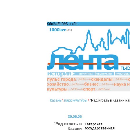
€бв®аЁзҐбЄ п «Ґ­в
политики
экономики
культуры
пульс города
скандалы
хозяйство
бизнес
наука 
культуры
спорт
Казань
\
парк культуры
\
"Рад играть в Казани н
30.06.05
"Рад играть в
Татарская
Казани
государственная