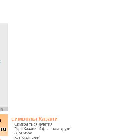
х
ng
символы Казани
Символ тысячелетия
Герб Казани. И флаг нам в руки!
Знак мэра
Кот казанский