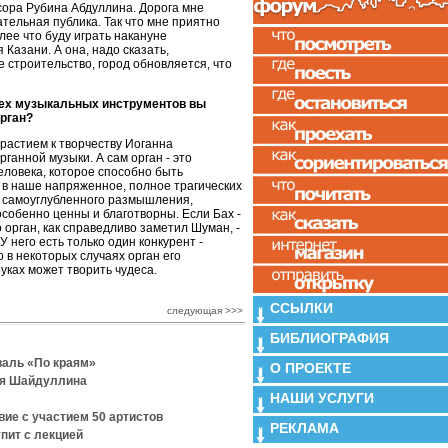
ора Рубина Абдуллина. Дорога мне
тельная публика. Так что мне приятно
лее что буду играть накануне
Казани. А она, надо сказать,
 строительство, город обновляется, что
всех музыкальных инструментов вы
рган?
трастием к творчеству Иоганна
ганной музыки. А сам орган - это
еловека, которое способно быть
 в наше напряженное, полное трагических
 самоуглубленного размышления,
особенно ценны и благотворны. Если Бах -
 орган, как справедливо заметил Шуман, -
У него есть только один конкурент -
 в некоторых случаях орган его
руках может творить чудеса.
ССЫЛКИ
следующая >>>
БИБЛИОГРАФИЯ
валь «По краям»
О ПРОЕКТЕ
ля Шайдуллина
НАШИ УСЛУГИ
ие с участием 50 артистов
РЕКЛАМА
пит с лекцией