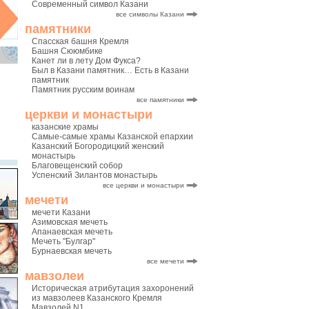
Современный символ Казани
все символы Казани
памятники
Спасская башня Кремля
Башня Сююмбике
Канет ли в лету Дом Фукса?
Был в Казани памятник… Есть в Казани
памятник
Памятник русским воинам
все памятники
церкви и монастыри
казанские храмы
Самые-самые храмы Казанской епархии
Казанский Богородицкий женский
монастырь
Благовещенский собор
Успенский Зилантов монастырь
все церкви и монастыри
мечети
мечети Казани
Азимовская мечеть
Апанаевская мечеть
Мечеть "Булгар"
Бурнаевская мечеть
все мечети
мавзолеи
Историческая атрибутация захоронений
из мавзолеев Казанского Кремля
Мавзолей N1