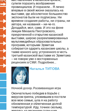
выставленные в казанском кремле,
сулили поразить воображение
провинциалов. И поразили... Я лично
впервые в своей жизни оказалась на
выставке, где абсолютное большинство
экспонатов были не подписаны. Ни
времени создания работы, ни страны, ни
автора, ни названия – ни-че-го.
Догадайся, мол, сама. И это на фоне
лекции Михаила Пиотровского,
приуроченной к открытию казанской
выставки, широко разрекламированных
мультимедийных образовательных
программ, которыми Эрмитаж
собирается одарить казанские школы, а
также конного шоу, устроенного в честь
третьей казанской выставки из Эрмитажа
– не говорю уже о восторженных
рецензиях в СМИ. Подробнее...
Наталья ТИТОВА
Ночной дозор. Развивающая игра
Окончательно победив в борьбе с
вирусом гриппа, уложившим в постели
всю мою семью, шла я на работу
обновленная и облегченная долгой
температурой. Иду, точнее скольжу,
жмурясь на весеннем солнышке.