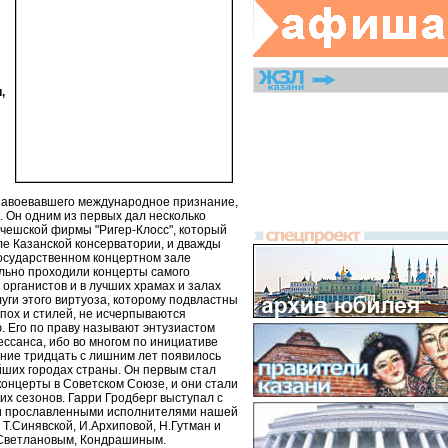
,
 завоевавшего международное признание,
. Он одним из первых дал несколько
 чешской фирмы "Ригер-Клосс", который
ле Казанской консерватории, и дважды
осударственном концертном зале
льно проходили концерты самого
 органистов и в лучших храмах и залах
луги этого виртуоза, которому подвластны
пох и стилей, не исчерпываются
. Его по праву называют энтузиастом
ессанса, ибо во многом по инициативе
дние тридцать с лишним лет появилось
йших городах страны. Он первым стал
концерты в Советском Союзе, и они стали
х сезонов. Гарри Гродберг выступал с
и прославленными исполнителями нашей
 Т.Синявской, И.Архиповой, Н.Гутман и
Светлановым, Кондрашиным.