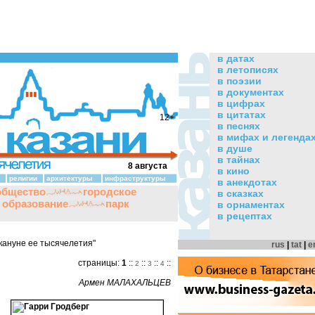
в датах
в летописях
в поэзии
в документах
в цифрах
в цитатах
12+
в песнях
в мифах и легенда
в душе
в тайнах
8 августа
в кино
религии
архитектуры
инфраструктуры
в анекдотах
общество
городское
в сказках
и образование
парк
в орнаментах
в рецептах
акануне ее тысячелетия"
rus
|
tat
|
e
страницы:
1
::
::
::
::
2
3
4
Армен МАЛАХАЛЬЦЕВ