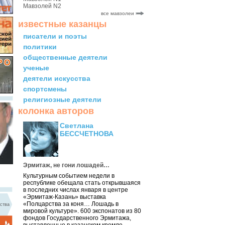
Мавзолей N2
все мавзолеи
известные казанцы
писатели и поэты
политики
общественные деятели
ученые
деятели искусства
спортсмены
религиозные деятели
колонка авторов
Светлана
БЕССЧЕТНОВА
Эрмитаж, не гони лошадей…
Культурным событием недели в
республике обещала стать открывшаяся
в последних числах января в центре
«Эрмитаж-Казань» выставка
«Полцарства за коня… Лошадь в
ства
мировой культуре». 600 экспонатов из 80
фондов Государственного Эрмитажа,