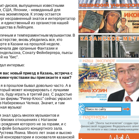
акт-дисков, выпущенных известными
, США, Японии, - невиданный для
на экземпляров. К этому остается
ерг несравненный знаток и интерпретатор
а и единственный из органистов нашей
щества в Лейпциге.
ргичным и темпераментным музыкантом. В
астерстве, вновь убедились все, кто
ерте в Казани на прошлой неделе.
ючала две органные Фантазии и
ендельсона, Сонату Фейнбергера, пьесы
 на "бис".
дал интервью:
я вас новый приезд в Казань, встреча с
акими чувствами вы приезжаете к нам?
 я в прошлом бывал довольно часто. А в
оторый может конкурировать с лучшими
а, буду играть в третий раз. С радостью
ган фирмы "Ригер-Клосс" сейчас украсил
в Набережных Челнах. Значит, и там
нная музыка!
я знал здесь многих музыкантов и
ь близких отношениях с Натаном
Сайт "Лента тысячелетия" создан при
 рождения которого не за горами, и с
финансовой поддержке Федерального агент
в фойе Большого концертного зала.
по печати и массовым коммуникациям
устема Яхина. Много лет знаю и высоко
ей консерватории и основателя казанской