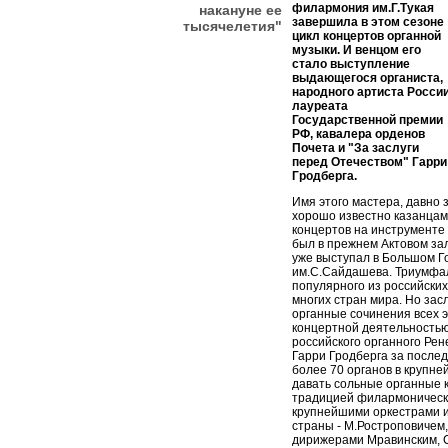
филармония им.Г.Тукая
накануне ее
завершила в этом сезоне
тысячелетия"
цикл концертов органной
музыки. И венцом его
стало выступление
выдающегося органиста,
народного артиста России
лауреата
Государственной премии
РФ, кавалера орденов
Почета и "За заслуги
перед Отечеством" Гарри
Гродберга.
Имя этого мастера, давно
хорошо известно казанцам
концертов на инструменте
был в прежнем Актовом за
уже выступал в Большом Г
им.С.Сайдашева. Триумфа
популярного из российских
многих стран мира. Но зас
органные сочинения всех э
концертной деятельностью
российского органного Рен
Гарри Гродберга за после
более 70 органов в крупне
давать сольные органные 
традицией филармонически
крупнейшими оркестрами 
страны - М.Ростроповичем,
дирижерами Мравинским, 