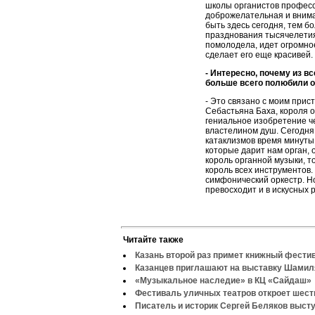
школы органистов професс
доброжелательная и внима
быть здесь сегодня, тем бо
празднования тысячелетия 
помолодела, идет огромное
сделает его еще красивей.
- Интересно, почему из 
больше всего полюбили о
- Это связано с моим прис
Себастьяна Баха, короля ор
гениальное изобретение ч
властелином душ. Сегодня
катаклизмов время минуты
которые дарит нам орган, 
король органной музыки, то
король всех инструментов. 
симфонический оркестр. Но
превосходит и в искусных 
Читайте также
Казань второй раз примет книжный фести
Казанцев приглашают на выставку Шами
«Музыкальное наследие» в КЦ «Сайдаш»
Фестиваль уличных театров откроет шеств
Писатель и историк Сергей Беляков высту