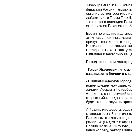
Тираж грамзаписей и комп
фирмами России, Германии
органиста: полтора миллио
добавить, что Гарри Гродб
творческого наследия Бах
страны член Баховского об
Время не властно над эне
этом, как и в его высоком м
присутствовал на его конц
Изысканная программа вкл
Пастораль Баха, Сонату М
Гильмана и несколько вещей
Перед концертом маэстро 
- Гарри Яковлевич, что дл
казанской публикой и с к
- В вашем чудесном городе
новом концертном зале, к
залами Москвы и Петербург
узнал, что ваш прежний ор
открывшийся недавно зал 
будет теперь звучать орга
А Казань мне дорога, ведь 
композиторов. Был в очен
Рахлиным, столетие со дня
радостью увидел его бюст 
Помню Назиба Жиганова, Р
ценю коллегу, ректора ваш